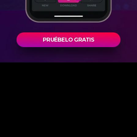
PRUÉBELO GRATIS
Stemify™, Copyright © eMastered 2026
Inicio
Términos
Eula
Póngase en contacto
con nosotros