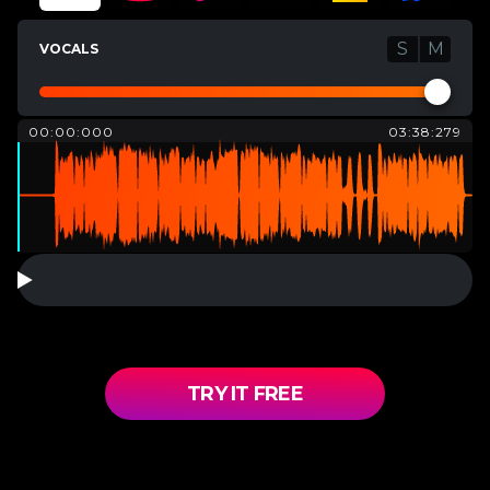
S
M
VOCALS
00:00:000
03:38:279
TRY IT FREE