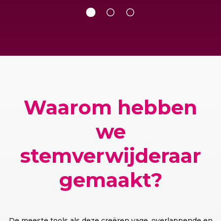
Waarom hebben
we
stemverwijderaar
gemaakt?
De meeste tools als deze creëren vage, overlappende en