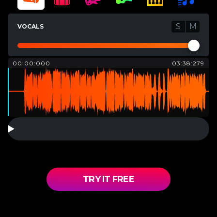
S
M
VOCALS
00:00:000
03:38:279
TRY IT FREE