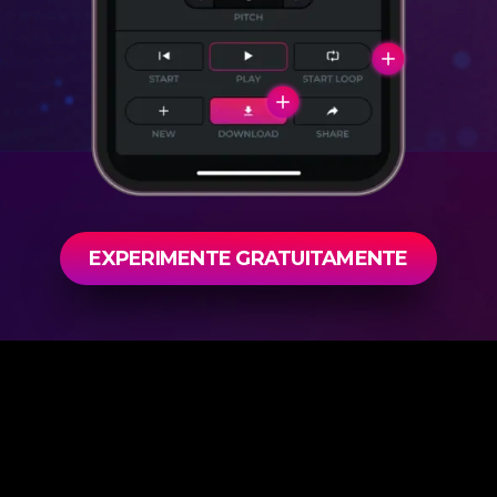
EXPERIMENTE GRATUITAMENTE
Stemify™, Direitos autorais © eMastered 2026