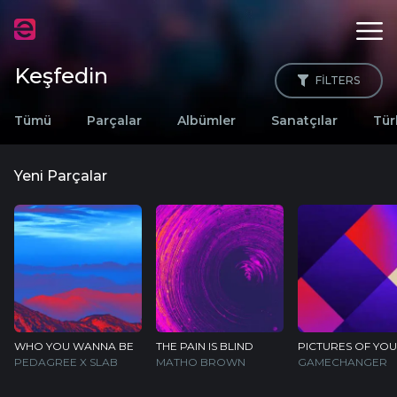
Keşfedin
FILTERS
Tümü
Parçalar
Albümler
Sanatçılar
Tür
Yeni Parçalar
WHO YOU WANNA BE
THE PAIN IS BLIND
PICTURES OF YOU
PEDAGREE X SLAB
MATHO BROWN
GAMECHANGER