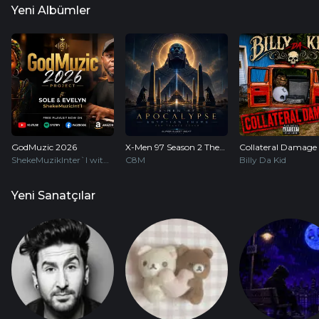
Yeni Albümler
GodMuzic 2026
X-Men 97 Season 2 Theme
Collateral Damage
ShekeMuzikInter`l with Pastor Sole + Pastor Evelyn
C8M
Billy Da Kid
Yeni Sanatçılar