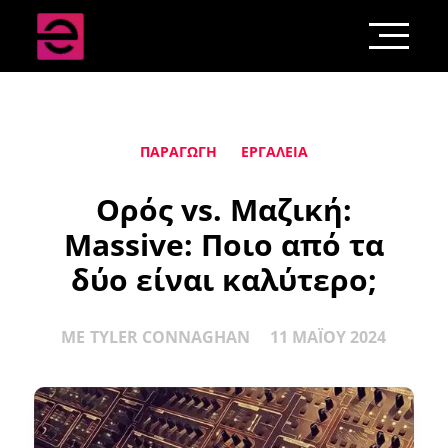
ΠΑΡΑΓΩΓΉ
ΕΡΓΑΛΕΊΑ
Ορός vs. Μαζική:
Massive: Ποιο από τα
δύο είναι καλύτερο;
ΜΕ
TYLER CONNAGHAN
11 ΜΑΪ́ΟΥ 2024