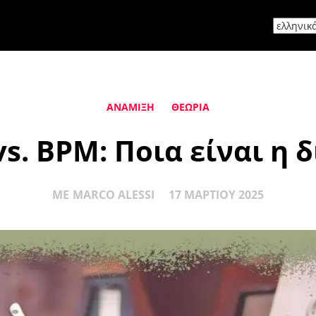
ΑΝΆΜΙΞΗ
ΘΕΩΡΊΑ
s. BPM: Ποια είναι η 
ΜΕ
MARCO ALESSI
17 ΜΑΡΤΊΟΥ 2025