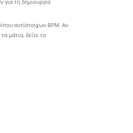
 για τη δημιουργία
ίπου αντίστοιχων BPM. Αν
α μάτια, δείτε το