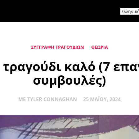
ΣΥΓΓΡΑΦΉ ΤΡΑΓΟΥΔΙΏΝ
ΘΕΩΡΊΑ
α τραγούδι καλό (7 επ
συμβουλές)
ΜΕ
TYLER CONNAGHAN
25 ΜΑΪ́ΟΥ, 2024