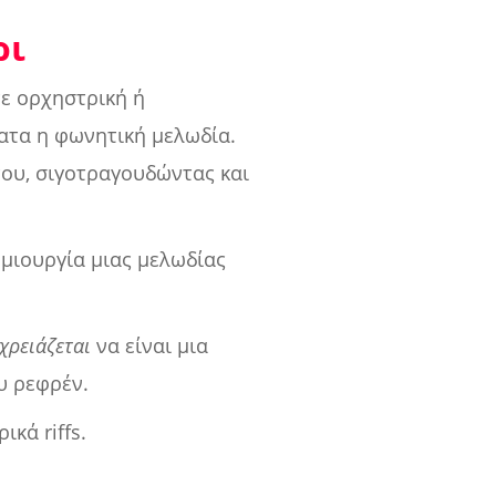
ρι
τε ορχηστρική ή
τατα η φωνητική μελωδία.
του, σιγοτραγουδώντας και
ημιουργία μιας μελωδίας
χρειάζεται
να είναι μια
υ ρεφρέν.
κά riffs.