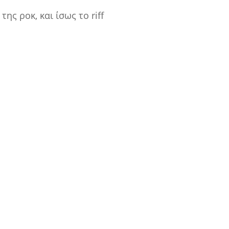
ης ροκ, και ίσως το riff