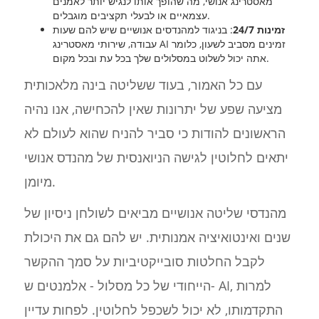
מאסטרינג אנושי, מה שהופך אותו לנגיש יותר לאמנים
עצמאיים או לבעלי תקציבים מוגבלים.
זמינות 24/7
: בניגוד למהנדסים אנושיים שיש להם שעות
עבודה, שירותי מאסטרינג AI זמינים מסביב לשעון, כלומר
אתה יכול לשלוט במסלולים שלך בכל עת ובכל מקום.
עם כל האמור, בעוד ששליטה בינה מלאכותית
מציעה שפע של יתרונות שאין להכחישה, אנו נהיה
הראשונים להודות כי סביר להניח שהוא לעולם לא
יתאים לחלוטין לגישה הניואנסית של מהנדס אנושי
מיומן.
מהנדסי שליטה אנושיים מביאים לשולחן ניסיון של
שנים ואינטואיציה אמנותית. יש להם גם את היכולת
לקבל החלטות סובייקטיביות על סמך ההקשר
הייחודי של כל מסלול - אלמנטים ש- AI, למרות
התקדמותו, לא יכול לשכפל לחלוטין. לפחות עדיין