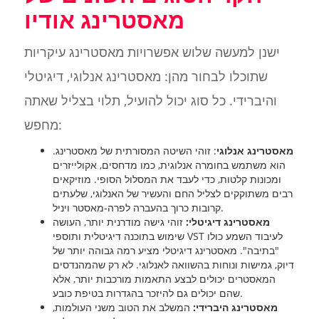
מאסטרינג אודיו
ישנן למעשה שלוש אפשרויות מאסטרינג עיקריות
שתוכלו לבחור מהן: מאסטרינג אנלוגי, דיגיטלי
והיברידי. כל סוג יכול להועיל, תלוי בצליל שאתה
מחפש:
מאסטרינג אנלוגי
: זוהי השיטה המסורתית של מאסטרינג.
הוא משתמש בחומרה אנלוגית, כמו מדחסים, אקולייזרים
ומכונות קלטות, כדי לעבד את המסלול הסופי. מוזיקאים
רבים משתוקקים לצליל החם והעשיר של האנלוגי, שלעתים
קרובות כרוך בהעברה לפרה-מאסטר ויניל.
מאסטרינג דיגיטלי:
זוהי גישה מודרנית יותר, העושה
שימוש בתוכנה דיגיטלית ותוספי VST לעיבוד השמע כולו
"בתיבה". מאסטרינג דיגיטלי מציע רמה גבוהה יותר של
דיוק, גמישות ונוחות בהשוואה לאנלוגי. לא רק שהמהנדסים
המאסטרים יכולים לבצע התאמות מורכבות יותר, אלא
שהם יכולים גם להיזכר בהגדרות בטיפת כובע.
מאסטרינג היברידי:
המשלב את הטוב משני העולמות,