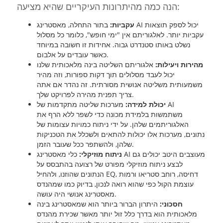
הנה כמה מהיתרונות העיקריים שהיא מציעה:
עקביות:
בתור התחלה, מאסטרינג AI יכול לספק תוצאות
עקביות יותר. לאלגוריתם אין "ימי חופש", כלומר כל מסלול
נשלט באותו סטנדרט גבוה. אחידות זו חשובה במיוחד
כאשר עובדים על אלבום.
מהירות ויעילות:
אלגוריתם השליטה בינה מלאכותית שלנו
יכול לעבד מסלולים תוך דקות ספורות, וזה מהיר
משמעותית משליטה אנושית מסורתית. זה נהדר אם אתה
צריך תפנית מהירה לפרויקט שלך.
יכולת למידה:
מערכות שליטה מתקדמות של AI
משתמשות בלמידת מכונה כדי לשפר ללא הרף את
האלגוריתמים שלהן. על ידי ניתוח כמויות עצומות של
נתונים, מערכות אלו יכולות להתאים ולשכלל את הטכניקות
שלהן, ולהשתפר ככל שעובר הזמן.
ניתוח מוזיקלי:
כלי מאסטרינג AI מעוצבים היטב יכולים גם
לבצע ניתוח מוזיקלי מפורט של רצועה בהתבסס על
הנתונים שהוזנו, ולהחיל EQ, דחיסה, רוחב סטריאו ורמות
עוצמת הקול כפי שהוא רואה לנכון, בדיוק כמו שמהנדס
מאסטרינג אנושי היה עושה.
חסכוני:
היתרון הברור ביותר הוא שמאסטרינג בינה
מלאכותית הוא בדרך כלל זול יותר מאשר שכירת מהנדס