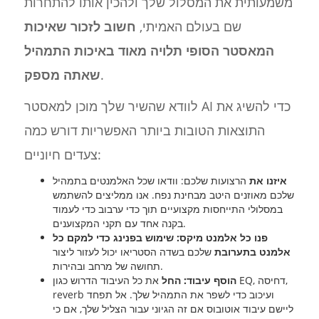
משמעותית את המסלול שלך ולהכין אותו להתחרות
שם בעולם האמיתי,
חשוב לזכור שאיכות
המאסטר הסופי תלויה מאוד באיכות התמהיל
.
שאתה מספק
לוודא שהשיר שלך מוכן למאסטר AI כדי להשיג את
התוצאות הטובות ביותר האפשריות דורש כמה
צעדים חיוניים:
איזנו את
הרצועות שלכם: וודאו שכל האלמנטים בתמהיל
שלכם מאוזנים היטב מבחינת נפח. אנו ממליצים להשתמש
במסלולי התייחסות מקצועיים תוך כדי ערבוב כדי לעמוד
בקנה אחד עם תקני המקצוענים.
פנו כל אלמנט מיקס: שימוש בפנינג כדי למקם כל
אלמנט בתערובת
שלכם בשדה הסטריאו יכול לעזור ליצור
תחושה של מרחב ובהירות.
הוסף עיבוד: החל
את כל העיבוד הדרוש כגון EQ, דחיסה,
reverb ועיכוב כדי לשפר את התמהיל שלך. אל תפחד
ליישם עיבוד אוטובוס אם זה הגיוני עבור הצליל שלך, אם כי