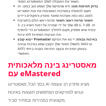
השאר את המגבלה לשלב המאסטרינג הסופי.
בדוק תאימות מונו:
ודא שהמיקס שלך נשמע טוב במונו. זה
חשוב להפעלה במערכות המסכמות את אות הסטריאו
למונו, כמו כמה מערכות סאונד מועדון ורמקולים ניידים.
השאר מרווח ראש: השאר
מרווח ראש הולם בתערובת
שלך על ידי שמירה על רמות השיא בין -3 dB ל -6 dB. זה
יבטיח שיש מספיק מקום לתהליך המאסטרינג כדי להוסיף
את הנגיעות הסופיות ללא עיוות.
ייצוא קובץ Premaster באיכות גבוהה: יי
צא את המיקס
הסופי שלך כקובץ שמע באיכות גבוהה (למשל, WAV או
AIFF) בעומק הסיביות ובקצב הדגימה הגבוה ביותר
האפשרי.
מאסטרינג בינה מלאכותית
עם eMastered
בסך הכל, מאסטרינג AI מציע פתרון רב עוצמה
ונגיש למוזיקאים המחפשים תוצאות באיכות
מקצועית במהירות ובמחיר סביר.