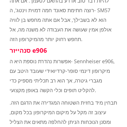
להיות דבר טוב או רע בהתאם לטעמך. אם אתה
רוצה חתימת סאונד חמה דמוית וינטג', ה- SM57
הוא לא בשבילך, אבל אם אתה מחפש בן לוויה
אולפן אמין שעושה את העבודה לא משנה מה, אל
תחפש רחוק יותר מהמיקרופון הזה.
סנהייזר e906
אפשרות נהדרת נוספת היא ה- Sennheiser e906,
מיקרופון דינמי סופר-קרדיואידי שעובד היטב עם
מגברי גיטרה, אך הוא רב תכליתי מספיק כדי
להקליט תופים וכלי הקשה באופן מקצועי.
תבחין מיד בחזית השטוחה המגדירה את הדגם הזה.
עיצוב זה מקל על מיקום המיקרופון בכל מקום,
ומסנן הנוכחות הניתן להחלפה מתאים את הצליל