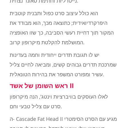
נייטרליות וחתימת סאונד נצחית.
הוא כולל עיצוב סרט כפול ותבנית קוטבית
היפרקרדיואידית; כתוצאה מכך, הוא מבודד את
המקור תוך דחיית רעשי הסביבה, כך שזו האופציה
המושלמת להקלטת מיקרופון קרוב.
יש לו תגובת תדרים ייחודית וחמה בעדינות
שמרככת תדרים גבוהים קשים, ומביאה לחיים צליל
עשיר ומפורט המשפר את בהירות הטונאלית.
ראש השומן של אשד II
לאלו העוסקים בוויברציות וינטג', הנה מיקרופון
סרט עם צליל טבעי וחם.
ה- Cascade Fat Head II מגיע עם הסרט הסימטרי