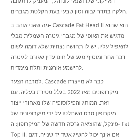
האייקוני שלו ושנאי לונדהל, המעניק לו תגובה
חלקה בתדר גבוה וטון טבעי בעת הקלטת מגברים.
מה שאני אוהב ב- Cascade Fat Head II הוא שהוא
מדגיש את האופי של מגברי גיטרה חשמלית מבלי
להאפיל עליו. יש לו תחושה נצחית שלא דומה לשום
דבר אחר ומוסיף מגע של חום עדין שגורם לגיטרה
להישמע אורגנית ותלת מימדית.
למרבה הצער, Cascade כבר לא מייצרת
מיקרופונים מאז 2022 בגלל פטירת בעליה. עם
זאת, המותג והפילוסופיה שלו מאחורי ייצור
מיקרופון סרט השתלטו על ידי מיקרופונים של
פינקל, שהוציאה גרסה חדשה של המיקרופון: ה- Fat
Top II. אם אינך יכול להשיג אשד יד שנייה, דגם