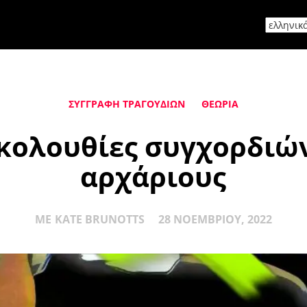
ΣΥΓΓΡΑΦΉ ΤΡΑΓΟΥΔΙΏΝ
ΘΕΩΡΊΑ
ακολουθίες συγχορδιώ
αρχάριους
ΜΕ
KATE BRUNOTTS
28 ΝΟΕΜΒΡΊΟΥ, 2022