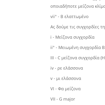
οποιαδήποτε μείζονα κλίμ
vii° - B ελαττωμένο
Ας δούμε τις συγχορδίες τ
i - Μείζονα συγχορδία
ii° - Μειωμένη συγχορδία B
III - C μείζονα συγχορδία (
iv - ρε ελάσσονα
v - μι ελάσσονα
VI - Φα μείζονα
VII - G major