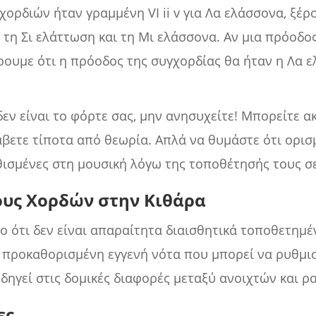
χορδιών ήταν γραμμένη VI ii v για Λα ελάσσονα, ξέρ
 τη Σι ελάττωση και τη Μι ελάσσονα. Αν μια πρόοδο
έρουμε ότι η πρόοδος της συγχορδίας θα ήταν η Λα ε
δεν είναι το φόρτε σας, μην ανησυχείτε! Μπορείτε α
άβετε τίποτα από θεωρία. Απλά να θυμάστε ότι ορι
θισμένες στη μουσική λόγω της τοποθέτησής τους σε 
υς Χορδών στην Κιθάρα
το ότι δεν είναι απαραίτητα διαισθητικά τοποθετημ
α προκαθορισμένη εγγενή νότα που μπορεί να ρυθμι
οδηγεί στις δομικές διαφορές μεταξύ ανοιχτών και 
ες