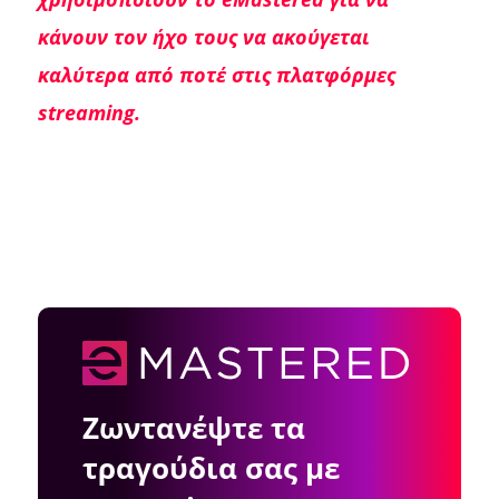
κάνουν τον ήχο τους να ακούγεται
καλύτερα από ποτέ στις πλατφόρμες
streaming.
Ζωντανέψτε τα
τραγούδια σας με