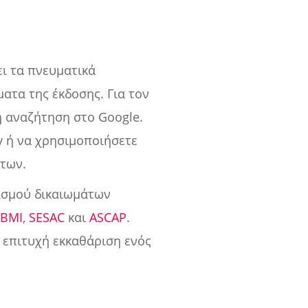
ει τα πνευματικά
ατα της έκδοσης. Για τον
η αναζήτηση στο Google.
fy ή να χρησιμοποιήσετε
άτων.
νισμού δικαιωμάτων
ς
BMI
,
SESAC
και
ASCAP
.
ν επιτυχή εκκαθάριση ενός