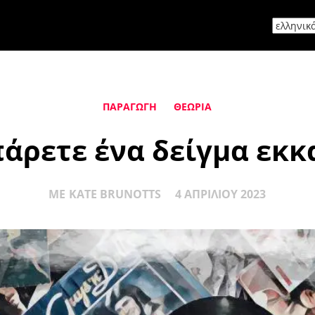
ΠΑΡΑΓΩΓΉ
ΘΕΩΡΊΑ
πάρετε ένα δείγμα εκκ
ΜΕ
KATE BRUNOTTS
4 ΑΠΡΙΛΊΟΥ 2023