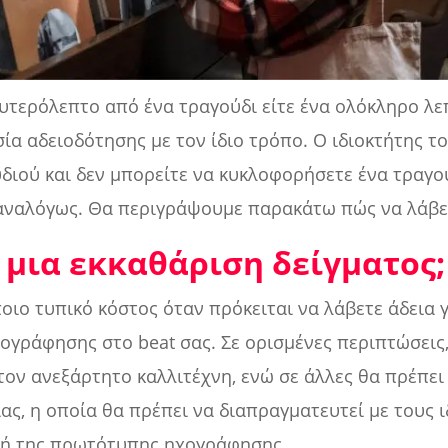
ευτερόλεπτο από ένα τραγούδι είτε ένα ολόκληρο λε
σία αδειοδότησης με τον ίδιο τρόπο. Ο ιδιοκτήτης τ
διού και δεν μπορείτε να κυκλοφορήσετε ένα τραγού
 αναλόγως. Θα περιγράψουμε παρακάτω πώς να λάβε
 μια εκκαθάριση δείγματος;
οιο τυπικό κόστος όταν πρόκειται να λάβετε άδεια 
γράφησης στο beat σας. Σε ορισμένες περιπτώσεις,
ον ανεξάρτητο καλλιτέχνη, ενώ σε άλλες θα πρέπει
ίας, η οποία θα πρέπει να διαπραγματευτεί με τους 
 ή της πρωτότυπης ηχογράφησης.