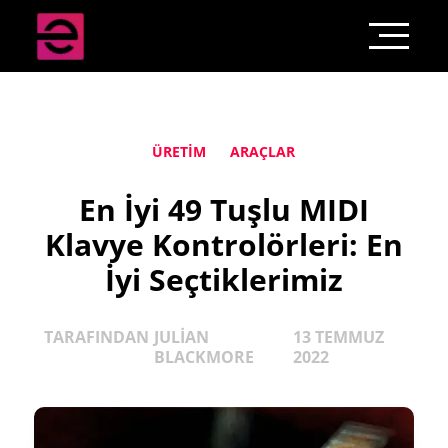
ÜRETIM
ARAÇLAR
En İyi 49 Tuşlu MIDI
Klavye Kontrolörleri: En
İyi Seçtiklerimiz
TARAFINDAN
JULIAN
13 TEMMUZ
BLACKMORE
2022