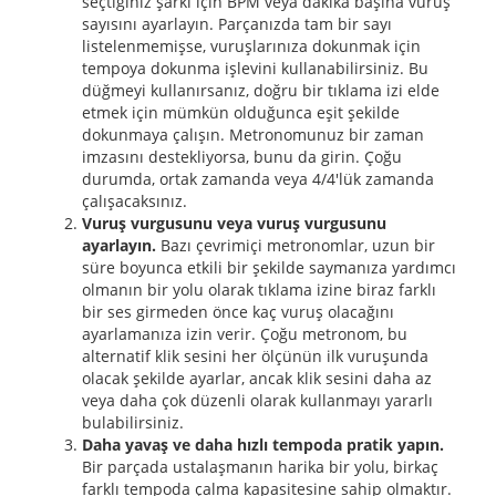
seçtiğiniz şarkı için BPM veya dakika başına vuruş
sayısını ayarlayın. Parçanızda tam bir sayı
listelenmemişse, vuruşlarınıza dokunmak için
tempoya dokunma işlevini kullanabilirsiniz. Bu
düğmeyi kullanırsanız, doğru bir tıklama izi elde
etmek için mümkün olduğunca eşit şekilde
dokunmaya çalışın. Metronomunuz bir zaman
imzasını destekliyorsa, bunu da girin. Çoğu
durumda, ortak zamanda veya 4/4'lük zamanda
çalışacaksınız.
Vuruş vurgusunu veya vuruş vurgusunu
ayarlayın.
Bazı çevrimiçi metronomlar, uzun bir
süre boyunca etkili bir şekilde saymanıza yardımcı
olmanın bir yolu olarak tıklama izine biraz farklı
bir ses girmeden önce kaç vuruş olacağını
ayarlamanıza izin verir. Çoğu metronom, bu
alternatif klik sesini her ölçünün ilk vuruşunda
olacak şekilde ayarlar, ancak klik sesini daha az
veya daha çok düzenli olarak kullanmayı yararlı
bulabilirsiniz.
Daha yavaş ve daha hızlı tempoda pratik yapın.
Bir parçada ustalaşmanın harika bir yolu, birkaç
farklı tempoda çalma kapasitesine sahip olmaktır.