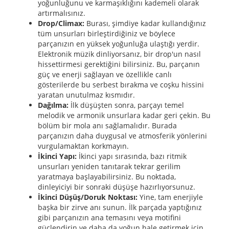
yoğunluğunu ve karmaşıklığını kademeli olarak
artırmalısınız.
Drop/Climax:
Burası, şimdiye kadar kullandığınız
tüm unsurları birleştirdiğiniz ve böylece
parçanızın en yüksek yoğunluğa ulaştığı yerdir.
Elektronik müzik dinliyorsanız, bir drop'un nasıl
hissettirmesi gerektiğini bilirsiniz. Bu, parçanın
güç ve enerji sağlayan ve özellikle canlı
gösterilerde bu serbest bırakma ve coşku hissini
yaratan unutulmaz kısmıdır.
Dağılma:
İlk düşüşten sonra, parçayı temel
melodik ve armonik unsurlara kadar geri çekin. Bu
bölüm bir mola anı sağlamalıdır. Burada
parçanızın daha duygusal ve atmosferik yönlerini
vurgulamaktan korkmayın.
İkinci Yapı:
İkinci yapı sırasında, bazı ritmik
unsurları yeniden tanıtarak tekrar gerilim
yaratmaya başlayabilirsiniz. Bu noktada,
dinleyiciyi bir sonraki düşüşe hazırlıyorsunuz.
İkinci Düşüş/Doruk Noktası:
Yine, tam enerjiyle
başka bir zirve anı sunun. İlk parçada yaptığınız
gibi parçanızın ana temasını veya motifini
güçlendirin ve daha da yoğun hale getirmek için