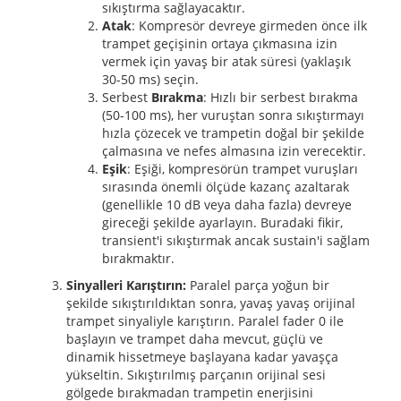
sıkıştırma sağlayacaktır.
Atak
: Kompresör devreye girmeden önce ilk
trampet geçişinin ortaya çıkmasına izin
vermek için yavaş bir atak süresi (yaklaşık
30-50 ms) seçin.
Serbest
Bırakma
: Hızlı bir serbest bırakma
(50-100 ms), her vuruştan sonra sıkıştırmayı
hızla çözecek ve trampetin doğal bir şekilde
çalmasına ve nefes almasına izin verecektir.
Eşik
: Eşiği, kompresörün trampet vuruşları
sırasında önemli ölçüde kazanç azaltarak
(genellikle 10 dB veya daha fazla) devreye
gireceği şekilde ayarlayın. Buradaki fikir,
transient'i sıkıştırmak ancak sustain'i sağlam
bırakmaktır.
Sinyalleri Karıştırın:
Paralel parça yoğun bir
şekilde sıkıştırıldıktan sonra, yavaş yavaş orijinal
trampet sinyaliyle karıştırın. Paralel fader 0 ile
başlayın ve trampet daha mevcut, güçlü ve
dinamik hissetmeye başlayana kadar yavaşça
yükseltin. Sıkıştırılmış parçanın orijinal sesi
gölgede bırakmadan trampetin enerjisini