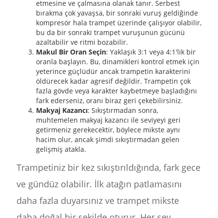
etmesine ve çalmasına olanak tanır. Serbest
bırakma çok yavaşsa, bir sonraki vuruş geldiğinde
kompresör hala trampet üzerinde çalışıyor olabilir,
bu da bir sonraki trampet vuruşunun gücünü
azaltabilir ve ritmi bozabilir.
Makul Bir Oran Seçin
: Yaklaşık 3:1 veya 4:1'lik bir
oranla başlayın. Bu, dinamikleri kontrol etmek için
yeterince güçlüdür ancak trampetin karakterini
öldürecek kadar agresif değildir. Trampetin çok
fazla gövde veya karakter kaybetmeye başladığını
fark ederseniz, oranı biraz geri çekebilirsiniz.
Makyaj Kazancı
: Sıkıştırmadan sonra,
muhtemelen makyaj kazancı ile seviyeyi geri
getirmeniz gerekecektir, böylece mikste aynı
hacim olur, ancak şimdi sıkıştırmadan gelen
gelişmiş atakla.
Trampetiniz bir kez sıkıştırıldığında, fark gece
ve gündüz olabilir. İlk atağın patlamasını
daha fazla duyarsınız ve trampet mikste
daha doğal bir şekilde oturur. Her şey