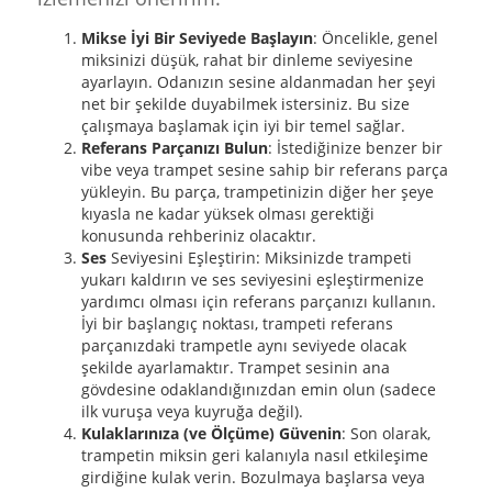
Mikse İyi Bir Seviyede Başlayın
: Öncelikle, genel
miksinizi düşük, rahat bir dinleme seviyesine
ayarlayın. Odanızın sesine aldanmadan her şeyi
net bir şekilde duyabilmek istersiniz. Bu size
çalışmaya başlamak için iyi bir temel sağlar.
Referans Parçanızı Bulun
: İstediğinize benzer bir
vibe veya trampet sesine sahip bir referans parça
yükleyin. Bu parça, trampetinizin diğer her şeye
kıyasla ne kadar yüksek olması gerektiği
konusunda rehberiniz olacaktır.
Ses
Seviyesini Eşleştirin: Miksinizde trampeti
yukarı kaldırın ve ses seviyesini eşleştirmenize
yardımcı olması için referans parçanızı kullanın.
İyi bir başlangıç noktası, trampeti referans
parçanızdaki trampetle aynı seviyede olacak
şekilde ayarlamaktır. Trampet sesinin ana
gövdesine odaklandığınızdan emin olun (sadece
ilk vuruşa veya kuyruğa değil).
Kulaklarınıza (ve Ölçüme) Güvenin
: Son olarak,
trampetin miksin geri kalanıyla nasıl etkileşime
girdiğine kulak verin. Bozulmaya başlarsa veya