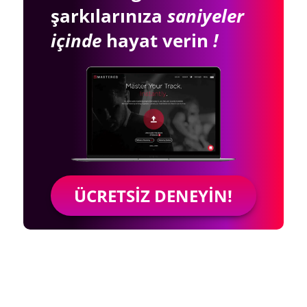
şarkılarınıza
saniyeler
içinde
hayat verin
!
ÜCRETSIZ DENEYIN!