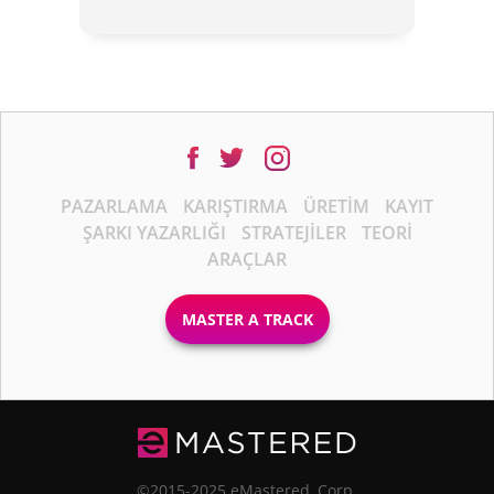
PAZARLAMA
KARIŞTIRMA
ÜRETIM
KAYIT
ŞARKI YAZARLIĞI
STRATEJILER
TEORI
ARAÇLAR
MASTER A TRACK
©2015-2025 eMastered, Corp.