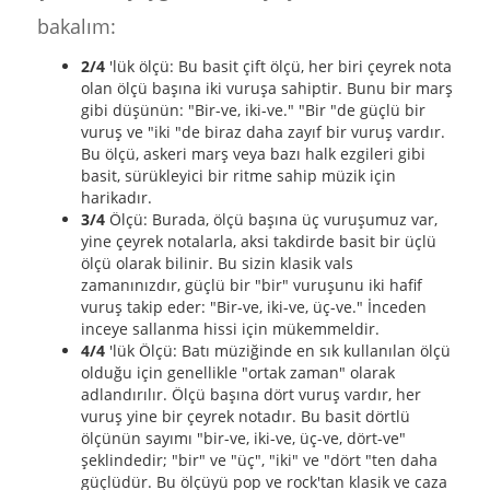
bakalım:
2/4
'lük ölçü: Bu basit çift ölçü, her biri çeyrek nota
olan ölçü başına iki vuruşa sahiptir. Bunu bir marş
gibi düşünün: "Bir-ve, iki-ve." "Bir "de güçlü bir
vuruş ve "iki "de biraz daha zayıf bir vuruş vardır.
Bu ölçü, askeri marş veya bazı halk ezgileri gibi
basit, sürükleyici bir ritme sahip müzik için
harikadır.
3/4
Ölçü: Burada, ölçü başına üç vuruşumuz var,
yine çeyrek notalarla, aksi takdirde basit bir üçlü
ölçü olarak bilinir. Bu sizin klasik vals
zamanınızdır, güçlü bir "bir" vuruşunu iki hafif
vuruş takip eder: "Bir-ve, iki-ve, üç-ve." İnceden
inceye sallanma hissi için mükemmeldir.
4/4
'lük Ölçü: Batı müziğinde en sık kullanılan ölçü
olduğu için genellikle "ortak zaman" olarak
adlandırılır. Ölçü başına dört vuruş vardır, her
vuruş yine bir çeyrek notadır. Bu basit dörtlü
ölçünün sayımı "bir-ve, iki-ve, üç-ve, dört-ve"
şeklindedir; "bir" ve "üç", "iki" ve "dört "ten daha
güçlüdür. Bu ölçüyü pop ve rock'tan klasik ve caza