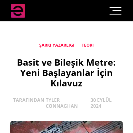
ŞARKI YAZARLIĞI
TEORI
Basit ve Bileşik Metre:
Yeni Başlayanlar İçin
Kılavuz
TARAFINDAN
TYLER
30 EYLÜL
CONNAGHAN
2024