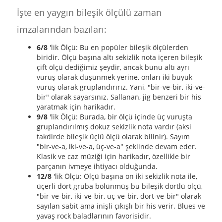
İşte en yaygın bileşik ölçülü zaman
imzalarından bazıları:
6/8
'lik Ölçü: Bu en popüler bileşik ölçülerden
biridir. Ölçü başına altı sekizlik nota içeren bileşik
çift ölçü dediğimiz şeydir, ancak bunu altı ayrı
vuruş olarak düşünmek yerine, onları iki büyük
vuruş olarak gruplandırırız. Yani, "bir-ve-bir, iki-ve-
bir" olarak sayarsınız. Sallanan, jig benzeri bir his
yaratmak için harikadır.
9/8
'lik Ölçü: Burada, bir ölçü içinde üç vuruşta
gruplandırılmış dokuz sekizlik nota vardır (aksi
takdirde bileşik üçlü ölçü olarak bilinir). Sayım
"bir-ve-a, iki-ve-a, üç-ve-a" şeklinde devam eder.
Klasik ve caz müziği için harikadır, özellikle bir
parçanın ivmeye ihtiyacı olduğunda.
12/8
'lik Ölçü: Ölçü başına on iki sekizlik nota ile,
üçerli dört gruba bölünmüş bu bileşik dörtlü ölçü,
"bir-ve-bir, iki-ve-bir, üç-ve-bir, dört-ve-bir" olarak
sayılan sabit ama inişli çıkışlı bir his verir. Blues ve
yavaş rock baladlarının favorisidir.