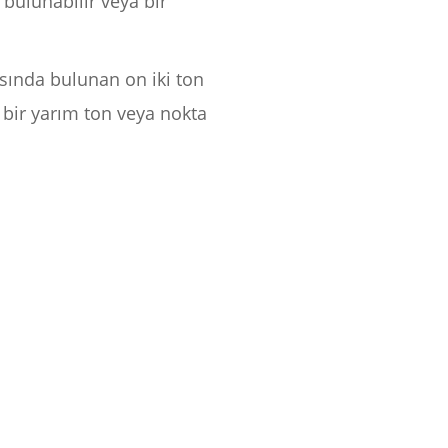
a bulunabilir veya bir
asında bulunan on iki ton
 bir yarım ton veya nokta