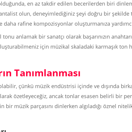
uğunda, en az takdir edilen becerilerden biri dinleme 
mantalist olun, deneyimlediğiniz şeyi doğru bir şekild
ve daha rafine kompozisyonlar oluşturmanıza yardımcı 
l tonu anlamak bir sanatçı olarak başarınızın anahtarı
oluşturabilmeniz için müzikal skaladaki karmaşık ton
rın Tanımlanması
 olabilir, çünkü müzik endüstrisi içinde ve dışında birk
olarak özetleyeceğiz, ancak tonlar esasen belirli bir pe
nin bir müzik parçasını dinlerken algıladığı öznel nitel
rı