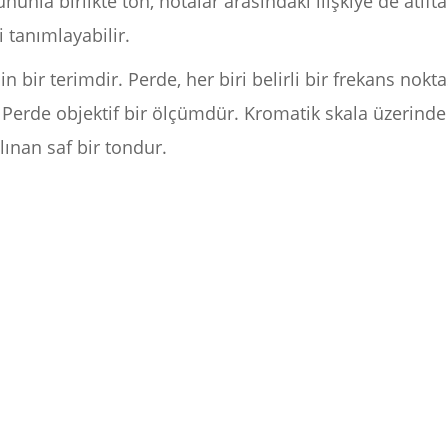
ununla birlikte ton, notalar arasındaki ilişkiye de atıft
i tanımlayabilir.
 bir terimdir. Perde, her biri belirli bir frekans nokt
 Perde objektif bir ölçümdür. Kromatik skala üzerinde
lınan saf bir tondur.