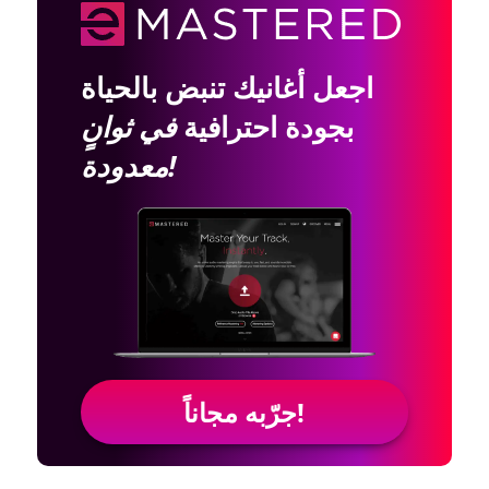
اجعل أغانيك تنبض بالحياة
بجودة احترافية
في ثوانٍ
معدودة!
جرّبه مجاناً!