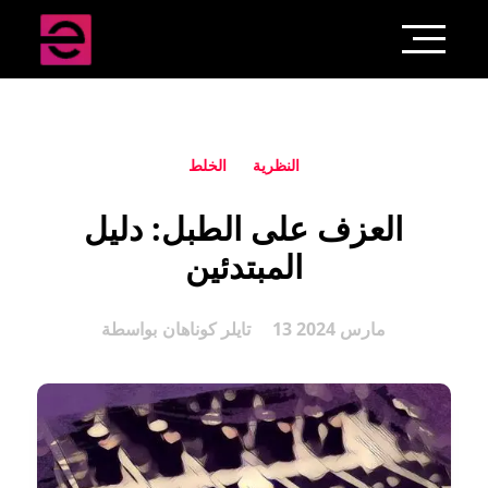
النظرية
الخلط
العزف على الطبل: دليل
المبتدئين
13 مارس 2024
تايلر كوناهان
بواسطة