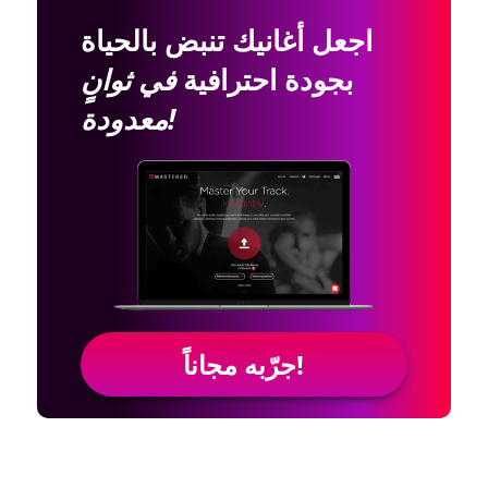
اجعل أغانيك تنبض بالحياة
بجودة احترافية
في ثوانٍ
معدودة!
جرّبه مجاناً!