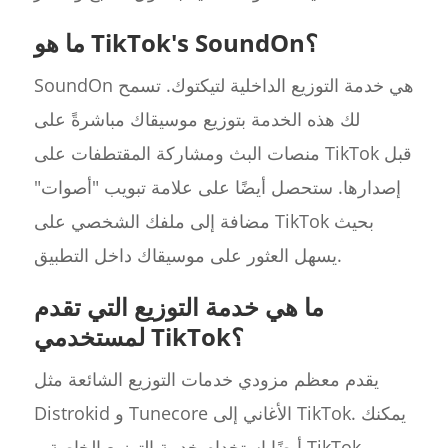
ما هو TikTok's SoundOn؟
SoundOn هي خدمة التوزيع الداخلية لتيكتوك. تسمح
لك هذه الخدمة بتوزيع موسيقاك مباشرةً على
منصات البث ومشاركة المقتطفات على TikTok قبل
إصدارها. ستحصل أيضًا على علامة تبويب "أصوات"
مضافة إلى ملفك الشخصي على TikTok بحيث
يسهل العثور على موسيقاك داخل التطبيق.
ما هي خدمة التوزيع التي تقدم
لمستخدمي TikTok؟
يقدم معظم مزودي خدمات التوزيع الشائعة مثل
Distrokid و Tunecore الأغاني إلى TikTok. يمكنك
أيضًا استخدام خدمة التوزيع الخاصة بـ TikTok