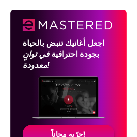
اجعل أغانيك تنبض بالحياة
بجودة احترافية
في ثوانٍ
معدودة!
جرّبه مجاناً!