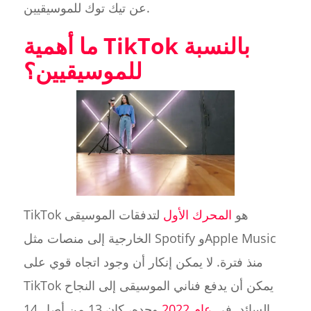
عن تيك توك للموسيقيين.
ما أهمية TikTok بالنسبة
للموسيقيين؟
TikTok هو
المحرك الأول
لتدفقات الموسيقى
الخارجية إلى منصات مثل Spotify وApple Music
منذ فترة. لا يمكن إنكار أن وجود اتجاه قوي على
TikTok يمكن أن يدفع فناني الموسيقى إلى النجاح
السائد. في
عام 2022
وحده، كان 13 من أصل 14