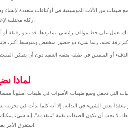
 طبقات من الآلات الموسيقية في أوكتافات متعددة لإنشاء وسا
ركلة مختلفة لإعطاء نهاية منخفضة لكمة وازدهار.
نك تعمل على خط موالف رئيسي. بمفردها، قد تبدو رقيقة أو أح
الدفء أو الملمس في طبقة متقنة التنفيذ دون أن يتمكن المست
لماذا نض
 معقدًا بعض الشيء في البداية، إلا أنه كلما بدأت في تجربته
لأبعاد. لا يجب أن تكون الطبقات تقنية "متقدمة". إنه شيء يمكنك
استغرق الأمر بعض الوقت لتشعر بأنه طبيعة ثانية.