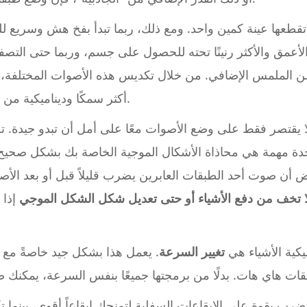
ا تقطعها عينة كمين واحد. ومع ذلك، ربما تبدأ بفخ هش وسريع
لأعمق والأكثر رنينًا تحته للحصول على جسم، وربما حتى التص
 الملمس الإضافي. من خلال تكديس هذه الأصوات المختلفة، تكو
أكثر سمكًا وديناميكية من أي من الطبقات الفردية بمفردها.
يقتصر فقط على وضع الأصوات معًا على أمل أن تبدو جيدة. تحتا
دة مهمة هي محاذاة الأشكال الموجية الخاصة بك بشكل صحيح.
رض أن صوت أحد الطبقات العابرين يضرب قليلاً قبل أو بعد ال
ا تخف من دفع الأشياء أو حتى تعديل شكل الشكل الموجي
إذا 
كية الأشياء هي
تغيير السرعة
. يعمل هذا بشكل جيد خاصةً مع ا
ضرب بقوة على الإيقاعات السفلية لتمنحك إيقاعاً أقوى، بينما ت