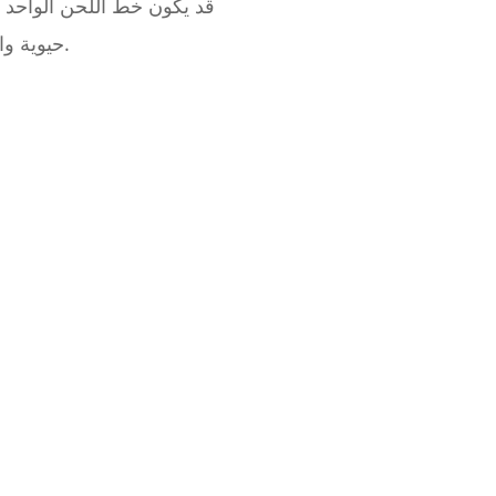
قد يكون خط اللحن الواحد ر
حيوية وامتلاءً. هناك سبب في أن العديد من لوحات المفاتيح تأتي مع رقع مخزنة تجمع بين البيانو والأوتار.