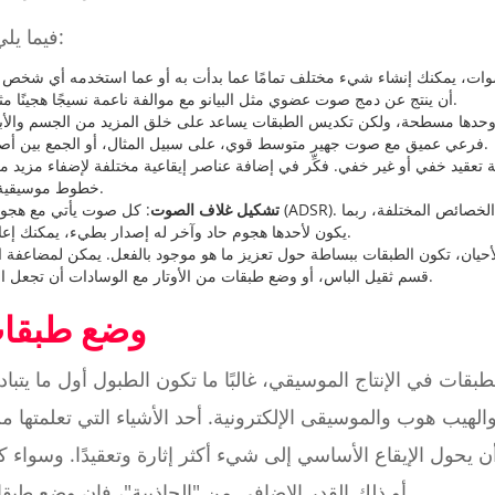
فيما يلي بعض الفوائد الرئيسية للطبقات:
صوات، يمكنك إنشاء شيء مختلف تمامًا عما بدأت به أو عما استخدمه أي شخص 
أن ينتج عن دمج صوت عضوي مثل البيانو مع موالفة ناعمة نسيجًا هجينًا مثاليًا للموسيقى الإلكترونية العضوية.
 وحدها مسطحة، ولكن تكديس الطبقات يساعد على خلق المزيد من الجسم والأ
فرعي عميق مع صوت جهير متوسط قوي، على سبيل المثال، أو الجمع بين أصوات مختلفة في لقطة واحدة أكبر.
 تعقيد خفي أو غير خفي. فكِّر في إضافة عناصر إيقاعية مختلفة لإضفاء مزيد م
خطوط موسيقية لإنشاء موجة صوتية دائمة التطور.
تشكيل غلاف الصوت
: كل صوت يأتي مع هجومه واضمحلاله واستدامته وتحر
يكون لأحدها هجوم حاد وآخر له إصدار بطيء، يمكنك إعادة تشكيل الإحساس العام للصوت.
حيان، تكون الطبقات ببساطة حول تعزيز ما هو موجود بالفعل. يمكن لمضاعفة الغ
قسم ثقيل الباس، أو وضع طبقات من الأوتار مع الوسادات أن تجعل العناصر الأساسية تبرز بشكل أقوى.
وضع طبقات 
طبقات في الإنتاج الموسيقي، غالبًا ما تكون الطبول أول ما يتبا
الهيب هوب والموسيقى الإلكترونية. أحد الأشياء التي تعلمتها
حول الإيقاع الأساسي إلى شيء أكثر إثارة وتعقيدًا. وسواء ك
أو ذلك القدر الإضافي من "الجاذبية"، فإن وضع طبقات الطبقات هو أفضل صديق لك.