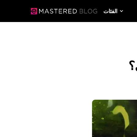
الفئات
؟