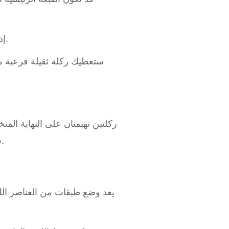
إذا كنت تضع طبقات من الركلات، فإن تحقيق التوازن بين المدى المنخفض والمتوسط هو المفتاح.
ستعطيك ركلة ثقيلة فرعية م
ركلتين تهيمنان على النهاية ال
قليل، لذا من المهم اختيار طبقات مكملة تعمل معًا أو معادل النهاية المنخفضة من إحدى العينات.
يعد وضع طبقات من العناصر ال