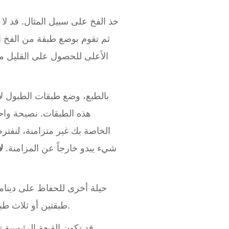
خذ الفخ على سبيل المثال. قد ل
ثم تقوم بوضع طبقة من الفخ ا
الأعلى للحصول على القليل من
بالطبع، وضع طبقات الطبول لا 
هذه الطبقات. نصيحة واح
الخاصة بك غير متزامنة، لنفت
شيء يبدو خارجاً عن المزامنة.
ل
حيلة أخرى للحفاظ على دينامي
طبقتين أو ثلاث طبقات هاي هات. بدلًا من برمجتها جميعًا بنفس السرعة، يمكنك ضبط قوة الضرب لكل طبقة قليلًا.
قد تكون القبعة الرئيسية ت