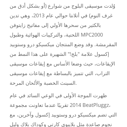
وُلدت موسيقى البلوج من شوارع (أو بشكل أدق من
غرف النوم) في أتلانتا حوالي عام 2013، وهي تدين
بالكثير من سحرها الأولي إلى مفاتيح زايتوفن
اللحنية، والتركيبات الهوائية وطبول MPC2000
المقرمشة. وقد وضع المنتجان ميكسيكو درو وستوبيد
إكسول علامة "بلج!" الشهيرة على هذا النمط من
الإيقاعات، حيث وضعا الأساس مع إيقاعات موسيقى
التراب، التي تتميز بالبساطة مع إيقاعات موسيقى
السينث الخصبة والألحان المرحة.
ظهرت الموجة الأولى في الوعي السائد في عام
2014 تقريبًا عندما تعاونت مجموعة BeatPluggz،
التي تضم ميكسيكو درو وستوبيد إكسول وآخرين، مع
نجوم صاعدة مثل بلايبوي كارتي وكوداك بلاك وليل