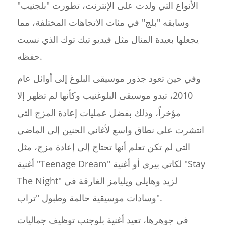
الأنواع التي ولدت على الإنترنت، تطورت "بلجنيب"
وسابقه "بلج" في مئات الاتجاهات المختلفة، مما
يجعلها بعيدة المنال مثل فيديو تيك توك الذي نسيت
حفظه.
وفي حين تعود جذور موسيقى البلوغ إلى أوائل عام
2010، تبدو موسيقى البلوغنيب وكأنها لم تظهر إلا
مؤخراً، وذلك بفضل عمليات إعادة المزج التي
انتشرت على نطاق واسع لأغاني الحنين إلى الماضي
التي لم تكن تعلم أنها تحتاج إلى إعادة مزج، مثل
أغنية "Teenage Dream" لكاتي بيري أو أغنية "Stay
The Night" لزيد وهايلي ويليامز الغارقة في
وسادات موسيقية حالمة وطبول "تراب".
في جوهرها، تعيد أغنية بلوجنب توظيف جماليات