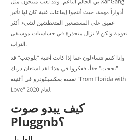
بي الحالم الناعم. وقد لعب منتجون مثل XanGang
أدواراً مهمة، حيث أنتجوا إيقاعات غنية كان لها تأثير
عميق على المستمعين المتعطشين لشيء أكثر
نعومة ولكن لا تزال متجذرة في حساسيات موسيقى
التراب.
وإذا كنتم تتساءلون عما إذا كانت أغنية "بلوجنب" قد
"نجحت" حقاً، ففكروا في هذا: لقد استعان دريك
نفسه بمكسيكودرو في أغنيته "From Florida with
Love" لعام 2020.
كيف يبدو صوت
Pluggnb؟
الطبول