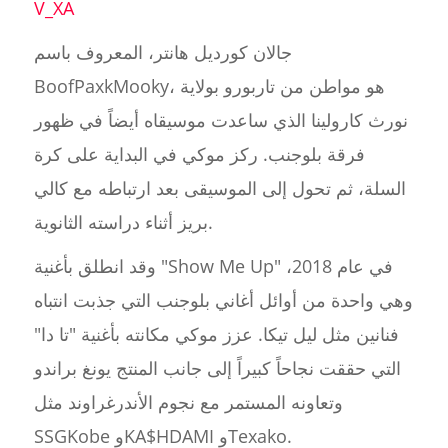
V_XA
جالان كورديل هانتر، المعروف باسم
BoofPaxkMooky، هو مواطن من تاربورو بولاية
نورث كارولينا الذي ساعدت موسيقاه أيضاً في ظهور
فرقة بلوجنب. ركز موكي في البداية على كرة
السلة، ثم تحول إلى الموسيقى بعد ارتباطه مع كالي
بريز أثناء دراسته الثانوية.
وقد انطلق بأغنية "Show Me Up" في عام 2018،
وهي واحدة من أوائل أغاني بلوجنب التي جذبت انتباه
فنانين مثل ليل تيكا. عزز موكي مكانته بأغنية "تا دا"
التي حققت نجاحاً كبيراً إلى جانب المنتج يونغ براندو
وتعاونه المستمر مع نجوم الأندرغراوند مثل
SSGKobe وKA$HDAMI وTexako.