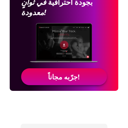
بجودة احترافية
في ثوانٍ
معدودة!
جرّبه مجاناً!