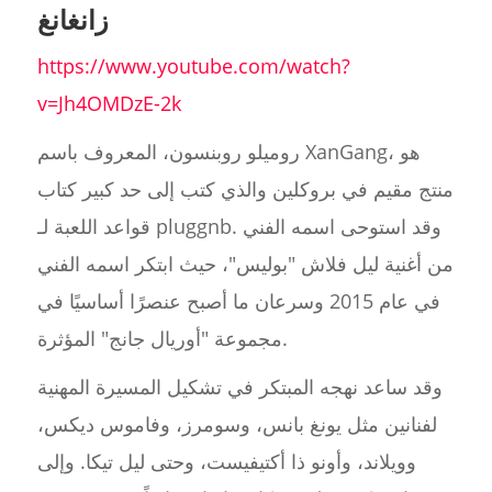
زانغانغ
https://www.youtube.com/watch?
v=Jh4OMDzE-2k
روميلو روبنسون، المعروف باسم XanGang، هو
منتج مقيم في بروكلين والذي كتب إلى حد كبير كتاب
قواعد اللعبة لـ pluggnb. وقد استوحى اسمه الفني
من أغنية ليل فلاش "بوليس"، حيث ابتكر اسمه الفني
في عام 2015 وسرعان ما أصبح عنصرًا أساسيًا في
مجموعة "أوريال جانج" المؤثرة.
وقد ساعد نهجه المبتكر في تشكيل المسيرة المهنية
لفنانين مثل يونغ بانس، وسومرز، وفاموس ديكس،
وويلاند، وأونو ذا أكتيفيست، وحتى ليل تيكا. وإلى