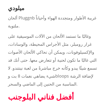
ميلودي
ألحان Pluggnb غريبة الأطوار ومتجددة الهواء وأحياناً
ملتوية.
وغالبًا ما تستمد الألحان من الآلات الموسيقية على
غرار رومبلر، مثل الأجراس المحيطة، والوسادات،
والإكسيلوفونات، ويمكن أن تحاكي الألحان الأصوات
التي غالبًا ما تكون لحنية أو تتعارض معها. حتى أنك قد
تسمع شيئًا يبدو وكأنه خرج مباشرةً من لعبة نينتندو. لا
شيء يضاهي نغمات 8 بت وbloops لإضافة الرشة
المناسبة من الحنين إلى الماضي والسحر.
أفضل فناني البلوجنب