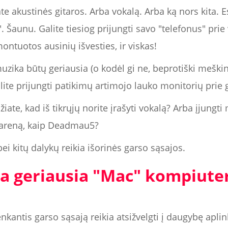
ate akustinės gitaros. Arba vokalą. Arba ką nors kita. 
 Šaunu. Galite tiesiog prijungti savo "telefonus" prie
ntuotos ausinių išvesties, ir viskas!
uzika būtų geriausia (o kodėl gi ne, beprotiški meškinai
lite prijungti patikimų artimojo lauko monitorių prie 
iate, kad iš tikrųjų norite įrašyti vokalą? Arba įjungti
ą areną, kaip Deadmau5?
i kitų dalykų reikia išorinės garso sąsajos.
ra geriausia "Mac" kompiute
enkantis garso sąsają reikia atsižvelgti į daugybę apl