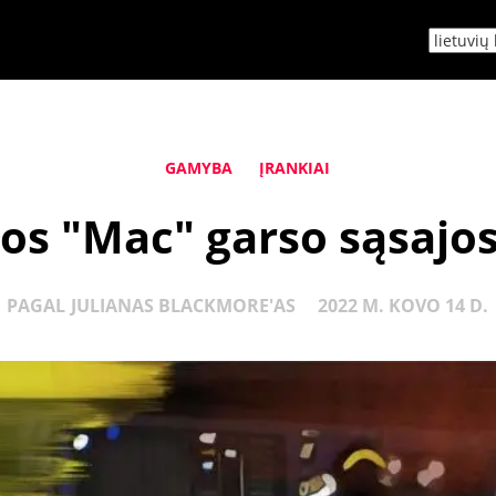
GAMYBA
ĮRANKIAI
os "Mac" garso sąsajo
PAGAL
JULIANAS BLACKMORE'AS
2022 M. KOVO 14 D.