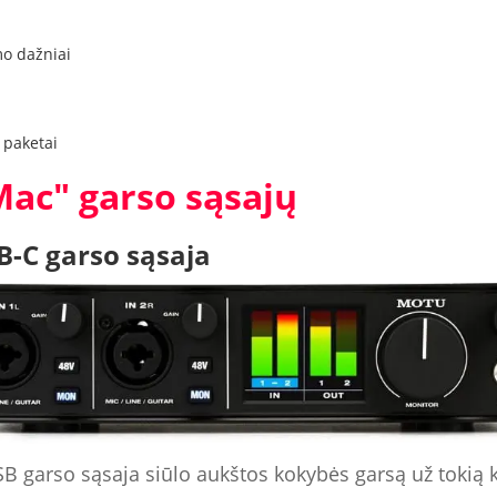
mo dažniai
 paketai
Mac" garso sąsajų
-C garso sąsaja
 garso sąsaja siūlo aukštos kokybės garsą už tokią kai