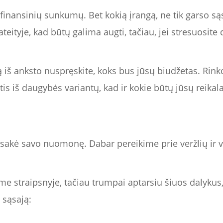
 finansinių sunkumų. Bet kokią įrangą, ne tik garso są
teityje, kad būtų galima augti, tačiau, jei stresuosite
 iš anksto nuspręskite, koks bus jūsų biudžetas. Rink
tis iš daugybės variantų, kad ir kokie būtų jūsų reikala
asakė savo nuomonę. Dabar pereikime prie veržlių ir va
ame straipsnyje, tačiau trumpai aptarsiu šiuos dalykus,
 sąsają: