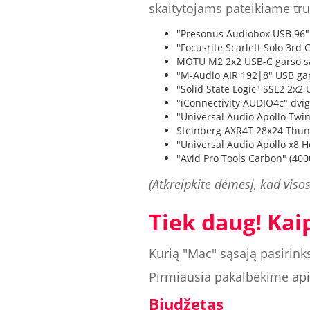
skaitytojams pateikiame tr
"Presonus Audiobox USB 96"
"Focusrite Scarlett Solo 3rd
MOTU M2 2x2 USB-C garso są
"M-Audio AIR 192|8" USB gar
"Solid State Logic" SSL2 2x2
"iConnectivity AUDIO4c" dvig
"Universal Audio Apollo Twi
Steinberg AXR4T 28x24 Thun
"Universal Audio Apollo x8 H
"Avid Pro Tools Carbon" (40
(Atkreipkite dėmesį, kad visos
Tiek daug! Kai
Kurią "Mac" sąsają pasirinks
Pirmiausia pakalbėkime apie
Biudžetas