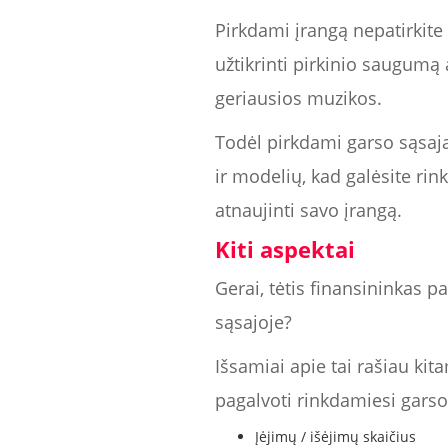
Pirkdami įrangą nepatirkite
užtikrinti pirkinio saugumą a
geriausios muzikos.
Todėl pirkdami garso sąsają
ir modelių, kad galėsite rink
atnaujinti savo įrangą.
Kiti aspektai
Gerai, tėtis finansininkas p
sąsajoje?
Išsamiai apie tai rašiau kit
pagalvoti rinkdamiesi garso
Įėjimų / išėjimų skaičius