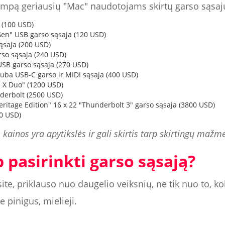
umpą geriausių "Mac" naudotojams skirtų garso sąsaj
 (100 USD)
 Gen" USB garso sąsaja (120 USD)
saja (200 USD)
so sąsaja (240 USD)
 USB garso sąsaja (270 USD)
uba USB-C garso ir MIDI sąsaja (400 USD)
n X Duo" (1200 USD)
derbolt (2500 USD)
eritage Edition" 16 x 22 "Thunderbolt 3" garso sąsaja (3800 USD)
00 USD)
 kainos yra apytikslės ir gali skirtis tarp skirtingų mažm
p pasirinkti garso sąsają?
ite, priklauso nuo daugelio veiksnių, ne tik nuo to, ko
 pinigus, mielieji.