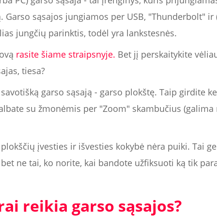
rba PC) garso sąsaja - tai įrenginys, kuris prijungiama
garsą. Garso sąsajos jungiamos per USB, "Thunderbolt" ir 
elias jungčių parinktis, todėl yra lankstesnės.
dovą
rasite šiame straipsnyje.
Bet jį perskaitykite vėli
ajas, tiesa?
savotišką garso sąsają - garso plokštę. Taip girdite ke
lbate su žmonėmis per "Zoom" skambučius (galima na
plokščių įvesties ir išvesties kokybė nėra puiki. Tai ge
 bet ne tai, ko norite, kai bandote užfiksuoti ką tik pa
rai reikia garso sąsajos?