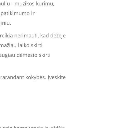
auliu - muzikos kūrimu,
į patikimumo ir
iniu.
reikia nerimauti, kad dėžėje
ažiau laiko skirti
daugiau dėmesio skirti
eprarandant kokybės. Įveskite