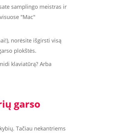
Esate samplingo meistras ir
 visuose "Mac"
!), norėsite išgirsti visą
garso plokštės.
 midi klaviatūrą? Arba
rių garso
inkybių. Tačiau nekantriems