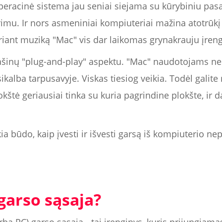
operacinė sistema jau seniai siejama su kūrybiniu pas
ūrimu. Ir nors asmeniniai kompiuteriai mažina atotrūk
iant muziką "Mac" vis dar laikomas grynakrauju įreng
 mašinų "plug-and-play" aspektu. "Mac" naudotojams ne
lba tarpusavyje. Viskas tiesiog veikia. Todėl galite m
kštė geriausiai tinka su kuria pagrindine plokšte, ir 
kia būdo, kaip įvesti ir išvesti garsą iš kompiuterio n
garso sąsaja?