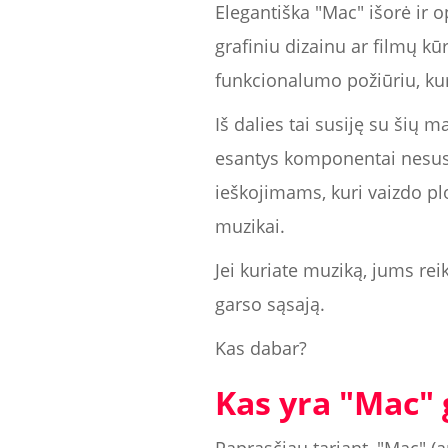
Elegantiška "Mac" išorė ir 
grafiniu dizainu ar filmų k
funkcionalumo požiūriu, kur
Iš dalies tai susiję su šių
esantys komponentai nesusika
ieškojimams, kuri vaizdo plo
muzikai.
Jei kuriate muziką, jums rei
garso sąsają.
Kas dabar?
Kas yra "Mac" 