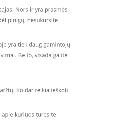
sajas. Nors ir yra prasmės
 dėl pinigų, nesukursite
oje yra tiek daug gamintojų
vimai. Be to, visada galite
ržtų. Ko dar reikia ieškoti
 apie kuriuos turėsite