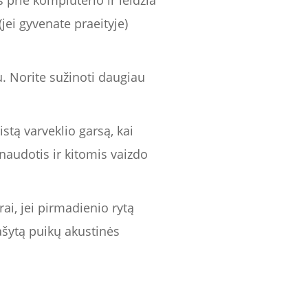
s prie kompiuterio ir leidžia
(jei gyvenate praeityje)
au. Norite sužinoti daugiau
istą varveklio garsą, kai
udotis ir kitomis vaizdo
rai, jei pirmadienio rytą
rašytą puikų akustinės