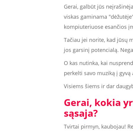
Gerai, galbūt jūs neįrašinėj
viskas gaminama "dėžutėje".
kompiuteriuose esančios įmo
Tačiau jei norite, kad jūsų m
jos garsinį potencialą. Nega
O kas nutinka, kai nusprendž
perkelti savo muziką į gyv
Visiems šiems ir dar daugybe
Gerai, kokia y
sąsaja?
Tvirtai pirmyn, kaubojau! R