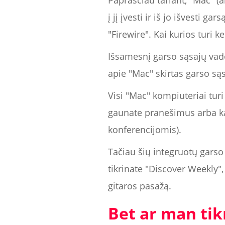
Paprasčiau tariant, "Mac" (a
į jį įvesti ir iš jo išvesti 
"Firewire". Kai kurios turi k
Išsamesnį garso sąsajų va
apie "Mac" skirtas garso sąs
Visi "Mac" kompiuteriai turi 
gaunate pranešimus arba ka
konferencijomis).
Tačiau šių integruotų garso 
tikrinate "Discover Weekly",
gitaros pasažą.
Bet ar man tik