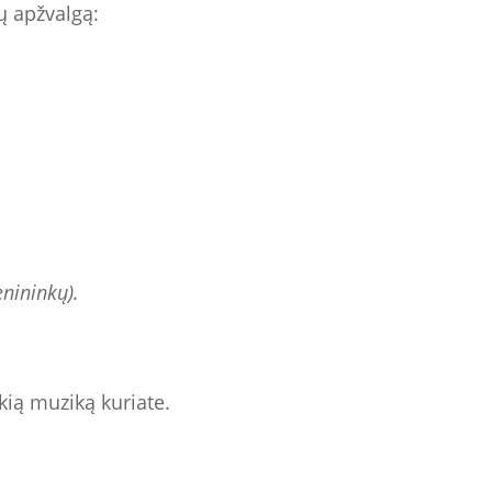
ų apžvalgą:
enininkų).
kią muziką kuriate.