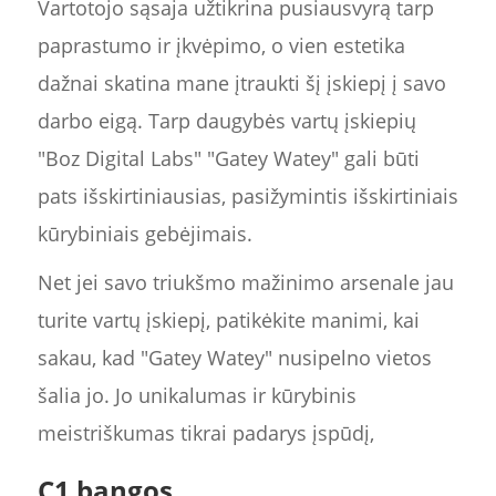
Vartotojo sąsaja užtikrina pusiausvyrą tarp
paprastumo ir įkvėpimo, o vien estetika
dažnai skatina mane įtraukti šį įskiepį į savo
darbo eigą. Tarp daugybės vartų įskiepių
"Boz Digital Labs" "Gatey Watey" gali būti
pats išskirtiniausias, pasižymintis išskirtiniais
kūrybiniais gebėjimais.
Net jei savo triukšmo mažinimo arsenale jau
turite vartų įskiepį, patikėkite manimi, kai
sakau, kad "Gatey Watey" nusipelno vietos
šalia jo. Jo unikalumas ir kūrybinis
meistriškumas tikrai padarys įspūdį,
C1 bangos