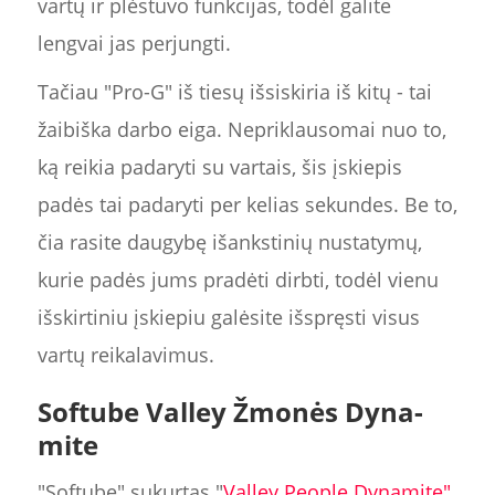
vartų ir plėstuvo funkcijas, todėl galite
lengvai jas perjungti.
Tačiau "Pro-G" iš tiesų išsiskiria iš kitų - tai
žaibiška darbo eiga. Nepriklausomai nuo to,
ką reikia padaryti su vartais, šis įskiepis
padės tai padaryti per kelias sekundes. Be to,
čia rasite daugybę išankstinių nustatymų,
kurie padės jums pradėti dirbti, todėl vienu
išskirtiniu įskiepiu galėsite išspręsti visus
vartų reikalavimus.
Softube Valley Žmonės Dyna-
mite
"Softube" sukurtas "
Valley People Dynamite"