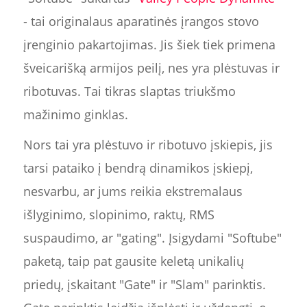
- tai originalaus aparatinės įrangos stovo
įrenginio pakartojimas. Jis šiek tiek primena
šveicarišką armijos peilį, nes yra plėstuvas ir
ribotuvas. Tai tikras slaptas triukšmo
mažinimo ginklas.
Nors tai yra plėstuvo ir ribotuvo įskiepis, jis
tarsi pataiko į bendrą dinamikos įskiepį,
nesvarbu, ar jums reikia ekstremalaus
išlyginimo, slopinimo, raktų, RMS
suspaudimo, ar "gating". Įsigydami "Softube"
paketą, taip pat gausite keletą unikalių
priedų, įskaitant "Gate" ir "Slam" parinktis.