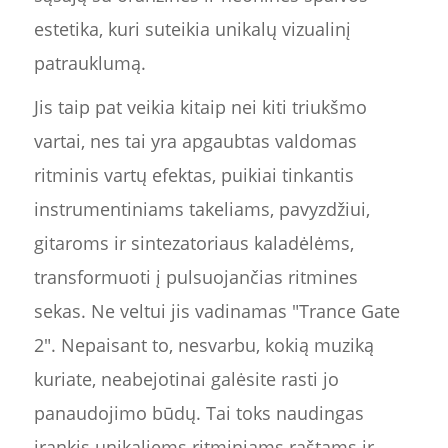
estetika, kuri suteikia unikalų vizualinį
patrauklumą.
Jis taip pat veikia kitaip nei kiti triukšmo
vartai, nes tai yra apgaubtas valdomas
ritminis vartų efektas, puikiai tinkantis
instrumentiniams takeliams, pavyzdžiui,
gitaroms ir sintezatoriaus kaladėlėms,
transformuoti į pulsuojančias ritmines
sekas. Ne veltui jis vadinamas "Trance Gate
2". Nepaisant to, nesvarbu, kokią muziką
kuriate, neabejotinai galėsite rasti jo
panaudojimo būdų. Tai toks naudingas
įrankis unikaliems ritminiams raštams ir