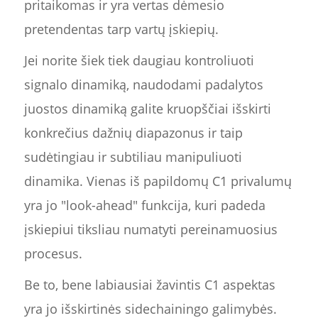
pritaikomas ir yra vertas dėmesio
pretendentas tarp vartų įskiepių.
Jei norite šiek tiek daugiau kontroliuoti
signalo dinamiką, naudodami padalytos
juostos dinamiką galite kruopščiai išskirti
konkrečius dažnių diapazonus ir taip
sudėtingiau ir subtiliau manipuliuoti
dinamika. Vienas iš papildomų C1 privalumų
yra jo "look-ahead" funkcija, kuri padeda
įskiepiui tiksliau numatyti pereinamuosius
procesus.
Be to, bene labiausiai žavintis C1 aspektas
yra jo išskirtinės sidechainingo galimybės.