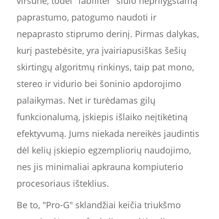
viršūnė, todėl "fabfilter" siūlo neprilygstamą
paprastumo, patogumo naudoti ir
nepaprasto stiprumo derinį. Pirmas dalykas,
kurį pastebėsite, yra įvairiapusiškas šešių
skirtingų algoritmų rinkinys, taip pat mono,
stereo ir vidurio bei šoninio apdorojimo
palaikymas. Net ir turėdamas gilų
funkcionalumą, įskiepis išlaiko neįtikėtiną
efektyvumą. Jums niekada nereikės jaudintis
dėl kelių įskiepio egzempliorių naudojimo,
nes jis minimaliai apkrauna kompiuterio
procesoriaus išteklius.
Be to, "Pro-G" sklandžiai keičia triukšmo