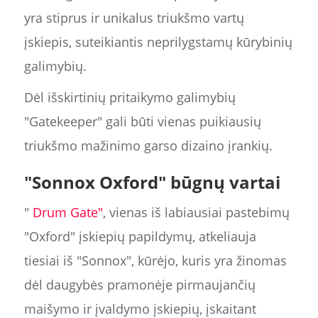
yra stiprus ir unikalus triukšmo vartų
įskiepis, suteikiantis neprilygstamų kūrybinių
galimybių.
Dėl išskirtinių pritaikymo galimybių
"Gatekeeper" gali būti vienas puikiausių
triukšmo mažinimo garso dizaino įrankių.
"Sonnox Oxford" būgnų vartai
"
Drum Gate"
, vienas iš labiausiai pastebimų
"Oxford" įskiepių papildymų, atkeliauja
tiesiai iš "Sonnox", kūrėjo, kuris yra žinomas
dėl daugybės pramonėje pirmaujančių
maišymo ir įvaldymo įskiepių, įskaitant