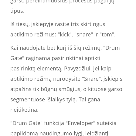
garso pereinamuosius procesus pagal jų
tipus.
Iš tiesų, įskiepyje rasite tris skirtingus
aptikimo režimus: "kick", "snare" ir "tom".
Kai naudojate bet kurį iš šių režimų, "Drum
Gate" raginama pasirinktinai aptikti
pasirinktą elementą. Pavyzdžiui, jei kaip
aptikimo režimą nurodysite "Snare", įskiepis
atpažins tik būgnų smūgius, o kituose garso
segmentuose išlaikys tylą. Tai gana
neįtikėtina.
"Drum Gate" funkcija "Enveloper" suteikia
papildomą naudingumo lygį, leidžiantį