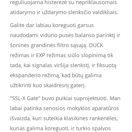
reguliuojama histerezė su nepriklausomais
atidarymo ir uždarymo slenksčio valdikliais.
Galite dar labiau koreguoti garsus
naudodami vidurio pusės balanso parinktį ir
šoninės grandinės filtro sąsają. DUCK
režimas ir EXP režimas siūlo slopinimą tik
tada, kai signalas viršija slenkstį, ir fiksuotą
ekspanderio režimą, kad būtų galima
užtikrinti kuo skaidresnį gaterį.
"SSL-X Gate" buvo puikiai suprojektuoti. Man
labai patinka senosios mokyklos aparatūros
išvaizda, kuri suteikia klasikines rankenėles,
kurias galima koreguoti, ir turkio spalvos