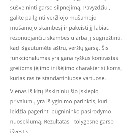
sušvelninti garso silpnėjimą. Pavyzdžiui,
galite pailginti veržliojo mušamojo
mušamojo skambesį ir pakeisti jį labiau
rezonuojančiu skambesiu arba jį sugriežtinti,
kad išgautumėte aštrų, veržlų garsą. Šis
funkcionalumas yra gana ryškus kontrastas
greitoms įėjimo ir išėjimo charakteristikoms,
kurias rasite standartiniuose vartuose.
Vienas iš kitų išskirtinių šio įskiepio
privalumų yra išlyginimo parinktis, kuri
leidžia pagerinti būgnininko pasirodymo
nuoseklumą. Rezultatas - tolygesnė garso
išvestis.