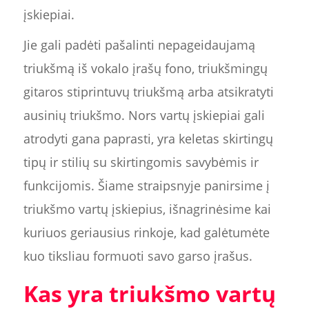
įskiepiai.
Jie gali padėti pašalinti nepageidaujamą
triukšmą iš vokalo įrašų fono, triukšmingų
gitaros stiprintuvų triukšmą arba atsikratyti
ausinių triukšmo. Nors vartų įskiepiai gali
atrodyti gana paprasti, yra keletas skirtingų
tipų ir stilių su skirtingomis savybėmis ir
funkcijomis. Šiame straipsnyje panirsime į
triukšmo vartų įskiepius, išnagrinėsime kai
kuriuos geriausius rinkoje, kad galėtumėte
kuo tiksliau formuoti savo garso įrašus.
Kas yra triukšmo vartų