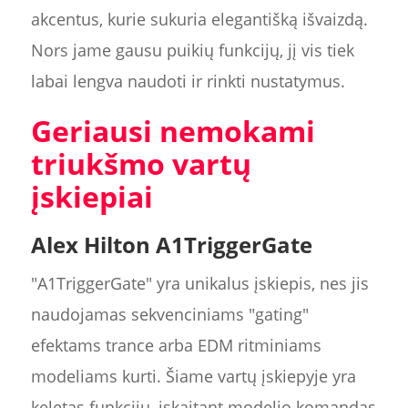
akcentus, kurie sukuria elegantišką išvaizdą.
Nors jame gausu puikių funkcijų, jį vis tiek
labai lengva naudoti ir rinkti nustatymus.
Geriausi nemokami
triukšmo vartų
įskiepiai
Alex Hilton A1TriggerGate
"A1TriggerGate" yra unikalus įskiepis, nes jis
naudojamas sekvenciniams "gating"
efektams trance arba EDM ritminiams
modeliams kurti. Šiame vartų įskiepyje yra
keletas funkcijų, įskaitant modelio komandas