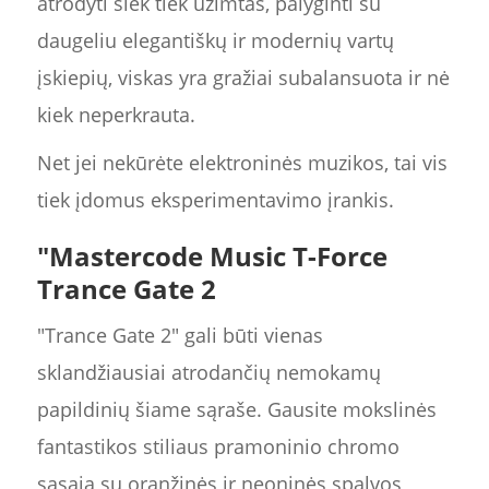
atrodyti šiek tiek užimtas, palyginti su
daugeliu elegantiškų ir modernių vartų
įskiepių, viskas yra gražiai subalansuota ir nė
kiek neperkrauta.
Net jei nekūrėte elektroninės muzikos, tai vis
tiek įdomus eksperimentavimo įrankis.
"Mastercode Music T-Force
Trance Gate 2
"Trance Gate 2" gali būti vienas
sklandžiausiai atrodančių nemokamų
papildinių šiame sąraše. Gausite mokslinės
fantastikos stiliaus pramoninio chromo
sąsają su oranžinės ir neoninės spalvos