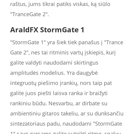
raštus, jums tikrai patiks viskas, ką siūlo
"TranceGate 2".
AraldFX StormGate 1
"StormGate 1" yra šiek tiek panašus į "Trance
Gate 2", nes tai ritminis vartų įskiepis, kurį
galite valdyti naudodami skirtingus
amplitudės modelius. Yra daugybė
integruotų piešimo įrankių, nors taip pat
galite juos piešti laisva ranka ir braižyti
rankiniu būdu. Nesvarbu, ar dirbate su
ambientiniu gitaros takeliu, ar su dunksančiu
sintezatoriaus padu, naudodami "StormGate
1" savo garsams galite suteikti ritmo, spalvų,