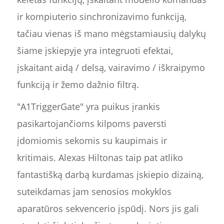
ir kompiuterio sinchronizavimo funkciją,
tačiau vienas iš mano mėgstamiausių dalykų
šiame įskiepyje yra integruoti efektai,
įskaitant aidą / delsą, vairavimo / iškraipymo
funkciją ir žemo dažnio filtrą.
"A1TriggerGate" yra puikus įrankis
pasikartojančioms kilpoms paversti
įdomiomis sekomis su kaupimais ir
kritimais. Alexas Hiltonas taip pat atliko
fantastišką darbą kurdamas įskiepio dizainą,
suteikdamas jam senosios mokyklos
aparatūros sekvencerio įspūdį. Nors jis gali