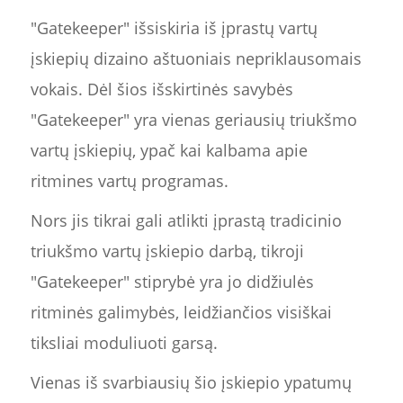
"Gatekeeper" išsiskiria iš įprastų vartų
įskiepių dizaino aštuoniais nepriklausomais
vokais. Dėl šios išskirtinės savybės
"Gatekeeper" yra vienas geriausių triukšmo
vartų įskiepių, ypač kai kalbama apie
ritmines vartų programas.
Nors jis tikrai gali atlikti įprastą tradicinio
triukšmo vartų įskiepio darbą, tikroji
"Gatekeeper" stiprybė yra jo didžiulės
ritminės galimybės, leidžiančios visiškai
tiksliai moduliuoti garsą.
Vienas iš svarbiausių šio įskiepio ypatumų