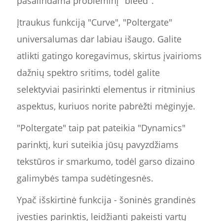
pašalindama probleminį "bleed".
Įtraukus funkciją "Curve", "Poltergate"
universalumas dar labiau išaugo. Galite
atlikti gatingo koregavimus, skirtus įvairioms
dažnių spektro sritims, todėl galite
selektyviai pasirinkti elementus ir ritminius
aspektus, kuriuos norite pabrėžti mėginyje.
"Poltergate" taip pat pateikia "Dynamics"
parinktį, kuri suteikia jūsų pavyzdžiams
tekstūros ir smarkumo, todėl garso dizaino
galimybės tampa sudėtingesnės.
Ypač išskirtinė funkcija - šoninės grandinės
įvesties parinktis, leidžianti pakeisti vartų