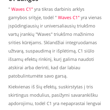
"
Waves C1"
yra tikras darbinis arklys
gamybos srityje, todėl "
Waves C1"
yra vienas
įspūdingiausių ir universaliausių triukšmo
vartų įrankių "Waves" triukšmo mažinimo
srities kūrėjams. Sklandžiai integruodamas
užtvarą, suspaudimą ir išplėtimą, C1 siūlo
išsamų efektų rinkinį, kurį galima naudoti
atskirai arba derinti, kad dar labiau
patobulintumėte savo garsą.
Kiekvienas iš šių efektų, suskirstytas į tris
skirtingus modulius, pasižymi savarankišku
apdorojimu, todėl C1 yra nepaprastai lengvai