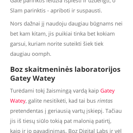
Gate parinktis leidžia išplėsti ir uždengti, o
Slam parinktis - apriboti ir suspausti.
Nors dažnai jį naudoju daugiau būgnams nei
bet kam kitam, jis puikiai tinka bet kokiam
garsui, kuriam norite suteikti šiek tiek
daugiau oomph.
Boz skaitmeninės laboratorijos
Gatey Watey
Turėdami tokį žaismingą vardą kaip
Gatey
Watey
, galite nesitikėti, kad tai bus
rimtas
pretendentas į geriausią vartų įskiepį. Tačiau
jis iš tiesų siūlo tokią pat malonią patirtį,
kaip ir jo pavadinimas. Boz Digital Labs ir vėl