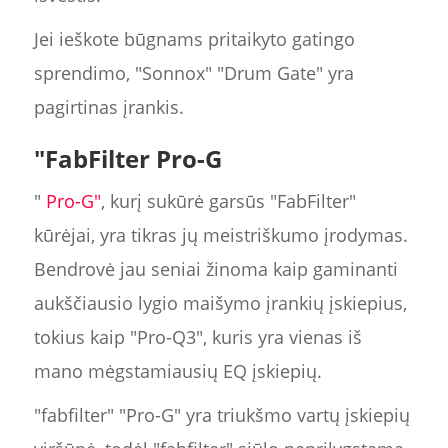
Jei ieškote būgnams pritaikyto gatingo
sprendimo, "Sonnox" "Drum Gate" yra
pagirtinas įrankis.
"FabFilter Pro-G
"
Pro-G"
, kurį sukūrė garsūs "FabFilter"
kūrėjai, yra tikras jų meistriškumo įrodymas.
Bendrovė jau seniai žinoma kaip gaminanti
aukščiausio lygio maišymo įrankių įskiepius,
tokius kaip "Pro-Q3", kuris yra vienas iš
mano mėgstamiausių EQ įskiepių.
"fabfilter" "Pro-G" yra triukšmo vartų įskiepių