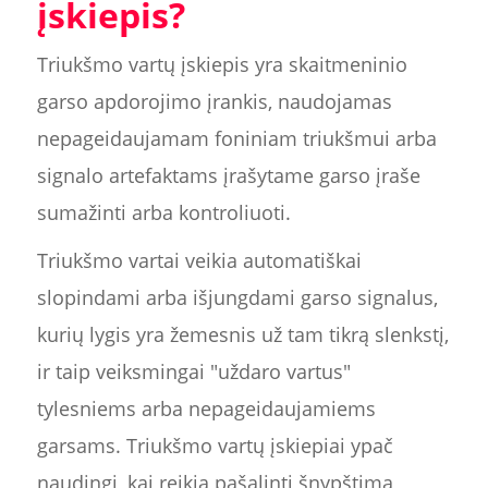
įskiepis?
Triukšmo vartų įskiepis yra skaitmeninio
garso apdorojimo įrankis, naudojamas
nepageidaujamam foniniam triukšmui arba
signalo artefaktams įrašytame garso įraše
sumažinti arba kontroliuoti.
Triukšmo vartai veikia automatiškai
slopindami arba išjungdami garso signalus,
kurių lygis yra žemesnis už tam tikrą slenkstį,
ir taip veiksmingai "uždaro vartus"
tylesniems arba nepageidaujamiems
garsams. Triukšmo vartų įskiepiai ypač
naudingi, kai reikia pašalinti šnypštimą,