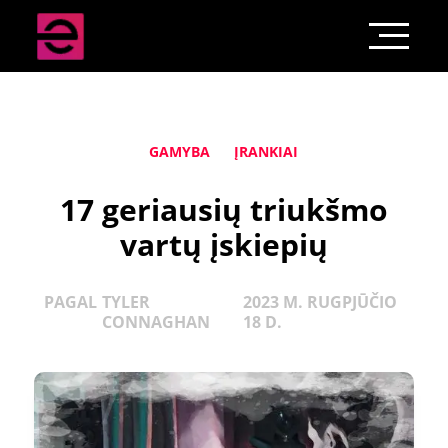
GAMYBA
ĮRANKIAI
17 geriausių triukšmo
vartų įskiepių
PAGAL
TYLER
2023 M. RUGPJŪČIO
CONNAGHAN
18 D.