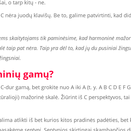
ai, o tarp kitų - ne.
r C nėra juodų klavišų. Be to, galime patvirtinti, kad di
siems skaitytojams tik paminėsime, kad harmoninė mažor
 taip pat nėra. Taip yra dėl to, kad jų du pusiniai žingsn
žingsniai.
ninių gamų?
C-dur gamą, bet grokite nuo A iki A (t. y. A B C D E F
tūralioji) mažorinė skalė. Žiūrint iš C perspektyvos, tai
galima atlikti iš bet kurios kitos pradinės padėties, be
l pasakėme
septyni
. Septynios skirtingai skambančios 