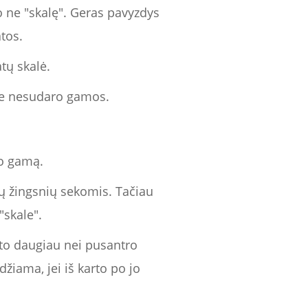
 o ne "skalę". Geras pavyzdys
tos.
atų skalė.
ime nesudaro gamos.
ro gamą.
ių žingsnių sekomis. Tačiau
"skale".
ito daugiau nei pusantro
džiama, jei iš karto po jo