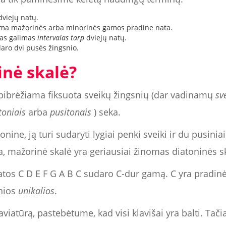
dviejų natų.
ma mažorinės arba minorinės gamos pradine nata.
ias galimas
intervalas tarp
dviejų natų.
aro dvi pusės žingsnio.
inė skalė?
apibrėžiama fiksuota sveikų žingsnių (dar vadinamų
sv
toniais
arba
pusitonais
) seka.
ine, ją turi sudaryti lygiai penki sveiki ir du pusiniai 
, mažorinė skalė yra geriausiai žinomas diatoninės s
natos C D E F G A B C sudaro C-dur gamą. C yra pradinė 
ynios
unikalios
.
aviatūrą, pastebėtume, kad visi klavišai yra balti. Tači