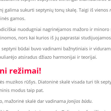
nį galima sukurti septynių tonų skalę. Taigi iš vienos
ninės gamos.
radiciškai nuodugniai nagrinėjamos mažoro ir minoro 
inomos, nors kai kurios iš jų paprastai studijuojamos 
isi septyni būdai buvo vadinami bažnytiniais ir vidura
puliarėjo atsiradus džiazo harmonijai ir teorijai.
ni režimai!
ės muzikos rūšys. Diatoninė skalė visada turi tik sept
oninis modus taip pat.
žio, mažorinė skalė dar vadinama
Jonijos būdu
.