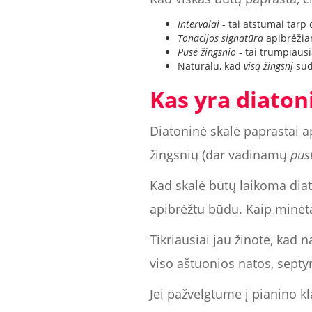
Intervalai
- tai atstumai tarp 
Tonacijos signatūra
apibrėžia
Pusė žingsnio
- tai trumpiaus
Natūralu, kad
visą žingsnį
sud
Kas yra diaton
Diatoninė skalė paprastai 
žingsnių (dar vadinamų
pus
Kad skalė būtų laikoma diaton
apibrėžtu būdu. Kaip minėta
Tikriausiai jau žinote, kad 
viso aštuonios natos, sept
Jei pažvelgtume į pianino kl