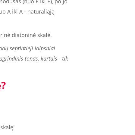
odusas (nuo E iki E), po jo
o A iki A - natūraliąją
rinė diatoninė skalė.
ų septintieji laipsniai
grindinis tonas, kartais - tik
ę?
 skalę!