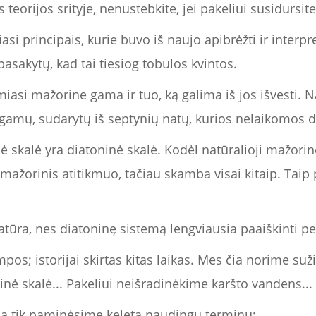
s teorijos srityje, nenustebkite, jei pakeliui susidursit
si principais, kurie buvo iš naujo apibrėžti ir interpre
pasakytų, kad tai tiesiog tobulos kvintos.
asi mažorine gama ir tuo, ką galima iš jos išvesti. N
 gamų, sudarytų iš septynių natų, kurios nelaikomos 
 skalė yra diatoninė skalė. Kodėl natūralioji mažorinė
mažorinis atitikmuo, tačiau skamba visai kitaip. Taip
tūra, nes diatoninę sistemą lengviausia paaiškinti per
os; istorijai skirtas kitas laikas. Mes čia norime suži
inė skalė... Pakeliui neišradinėkime karšto vandens...
čia tik paminėsime keletą naudingų terminų: