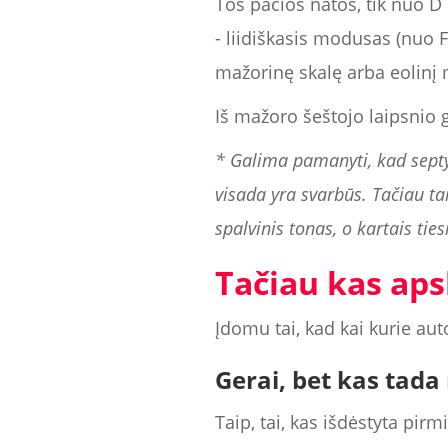
Tos pačios natos, tik nuo D 
- liidiškasis modusas (nuo F
mažorinę skalę arba eolinį
Iš mažoro šeštojo laipsnio 
* Galima pamanyti, kad septyn
visada yra svarbūs. Tačiau tai
spalvinis tonas, o kartais tie
Tačiau kas aps
Įdomu tai, kad kai kurie au
Gerai, bet kas tada
Taip, tai, kas išdėstyta pirm