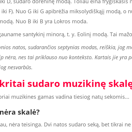
iki D, sudaro dorėninę modą. Toliau eina frygiškasis m
 iki F). Nuo G iki G apibrėžia miksolydiškąjį modą, o nu
 modą. Nuo B iki B yra Lokros moda.
gauname santykinį minorą, t. y. Eolinį modą. Tai mažo
ios natos, sudarančios septynias modas, reiškia, jog mod
p nėra, nes tai priklauso nuo konteksto. Kartais jie yra pa
siog nesvarbūs.
kritai sudaro muzikinę skal
toriai muzikines gamas vadina tiesiog natų sekomis...
 nėra skalė?
iau, nėra teisinga. Dvi natos sudaro seką, bet tikrai ne