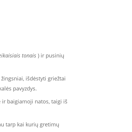
eikaisiais tonais
) ir pusinių
žingsniai, išdėstyti griežtai
kalės pavyzdys.
ir baigiamoji natos, taigi iš
au tarp kai kurių gretimų