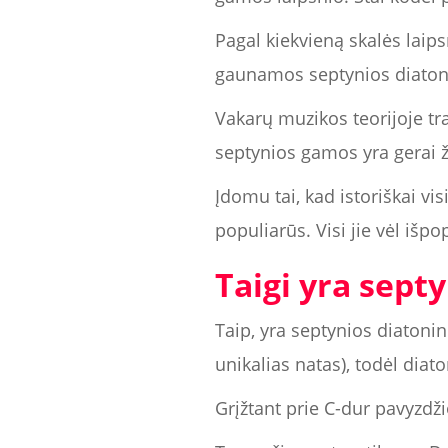
Pagal kiekvieną skalės laips
gaunamos septynios diato
Vakarų muzikos teorijoje t
septynios gamos yra gerai ž
Įdomu tai, kad istoriškai v
populiarūs. Visi jie vėl išpo
Taigi yra septy
Taip, yra septynios diatonin
unikalias natas), todėl diat
Grįžtant prie C-dur pavyzd