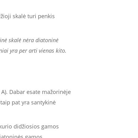
džioji skalė turi penkis
inė skalė nėra diatoninė
iai yra per arti vienas kito.
 G A). Dabar esate mažorinėje
 taip pat yra santykinė
t kurio didžiosios gamos
diatoninės gamos.