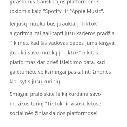
įprastomis transliacijos platformomis,
tokiomis kaip "Spotify" ir "Apple Music".
Jei jūsų muzika bus įtraukta į "TikTok"
algoritmą, tai gali tapti jūsų karjeros pradžia.
Tikimės, kad šis vadovas padės jums lengvai
įtraukti savo muziką į "TikTok" ir kitas
platformas dar prieš išleidimo datą, kad
galėtumėte veiksmingai paskatinti žmones
klausytis jūsų kūrinių.
Smagiai praleiskite laiką kurdami savo
muzikos turinį "TikTok" ir visose kitose
socialinės žiniasklaidos platformose!