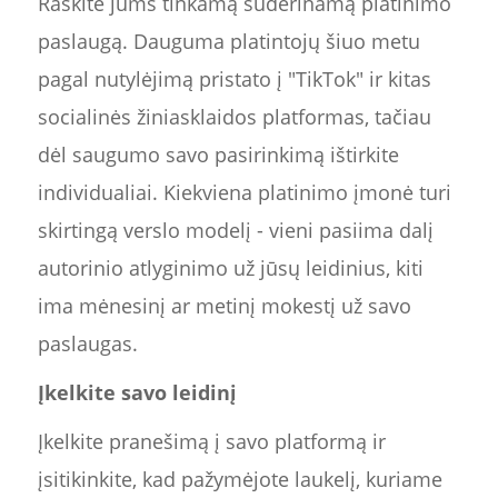
Raskite jums tinkamą suderinamą platinimo
paslaugą. Dauguma platintojų šiuo metu
pagal nutylėjimą pristato į "TikTok" ir kitas
socialinės žiniasklaidos platformas, tačiau
dėl saugumo savo pasirinkimą ištirkite
individualiai. Kiekviena platinimo įmonė turi
skirtingą verslo modelį - vieni pasiima dalį
autorinio atlyginimo už jūsų leidinius, kiti
ima mėnesinį ar metinį mokestį už savo
paslaugas.
Įkelkite savo leidinį
Įkelkite pranešimą į savo platformą ir
įsitikinkite, kad pažymėjote laukelį, kuriame