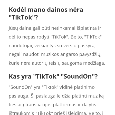
Kodėl mano dainos nėra
"TikTok"?
Jūsų daina gali būti netinkamai išplatinta ir
dėl to nepasirodyti "TikTok". Be to, "TikTok"
naudotojai, veikiantys su verslo paskyra,
negali naudoti muzikos ar garso pavyzdžių,
kurie nėra autorių teisių saugoma medžiaga.
Kas yra "TikTok" "SoundOn"?
"SoundOn" yra "Tiktok" vidinė platinimo
paslauga. Ši paslauga leidžia platinti muziką
tiesiai į transliacijos platformas ir dalytis
ištraukomis "TikTok" prieš išleidimą. Be to, į