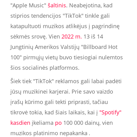
"Apple Music"
šaltinis
. Neabejotina, kad
stiprios tendencijos "TikTok" tinkle gali
katapultuoti muzikos atlikėjus į pagrindinę
sėkmės srovę. Vien
2022 m.
13 iš 14
Jungtinių Amerikos Valstijų "Billboard Hot
100" pirmųjų vietų buvo tiesiogiai nulemtos
šios socialinės platformos.
Šiek tiek "TikTok" reklamos gali labai padėti
jūsų muzikinei karjerai. Prie savo vaizdo
įrašų kūrimo gali tekti priprasti, tačiau
tikrovė tokia, kad šiais laikais, kai į
"Spotify"
kasdien
įkeliama
po
100 000 dainų, vien
muzikos platinimo nepakanka
.