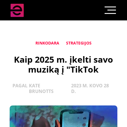
RINKODARA
STRATEGIJOS
Kaip 2025 m. įkelti savo
muziką į "TikTok
PAGAL
KATE
2023 M. KOVO 28
BRUNOTTS
D.