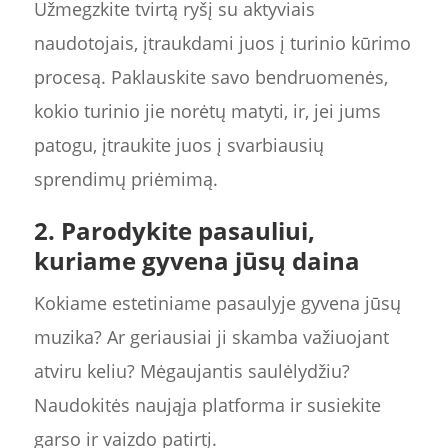
Užmegzkite tvirtą ryšį su aktyviais
naudotojais, įtraukdami juos į turinio kūrimo
procesą. Paklauskite savo bendruomenės,
kokio turinio jie norėtų matyti, ir, jei jums
patogu, įtraukite juos į svarbiausių
sprendimų priėmimą.
2. Parodykite pasauliui,
kuriame gyvena jūsų daina
Kokiame estetiniame pasaulyje gyvena jūsų
muzika? Ar geriausiai ji skamba važiuojant
atviru keliu? Mėgaujantis saulėlydžiu?
Naudokitės naująja platforma ir susiekite
garso ir vaizdo patirtį.