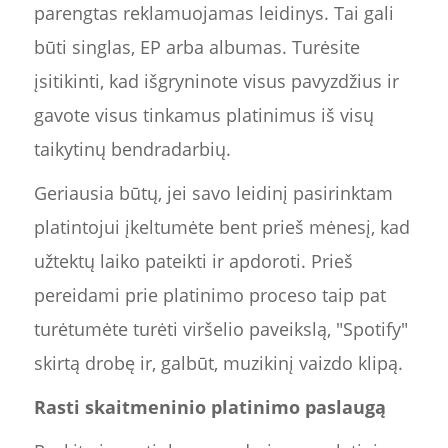
parengtas reklamuojamas leidinys. Tai gali
būti singlas, EP arba albumas. Turėsite
įsitikinti, kad išgryninote visus pavyzdžius ir
gavote visus tinkamus platinimus iš visų
taikytinų bendradarbių.
Geriausia būtų, jei savo leidinį pasirinktam
platintojui įkeltumėte bent prieš mėnesį, kad
užtektų laiko pateikti ir apdoroti. Prieš
pereidami prie platinimo proceso taip pat
turėtumėte turėti viršelio paveikslą, "Spotify"
skirtą drobę ir, galbūt, muzikinį vaizdo klipą.
Rasti skaitmeninio platinimo paslaugą