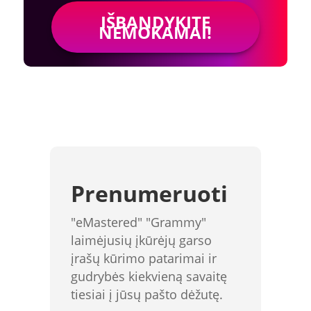
IŠBANDYKITE
NEMOKAMAI!
Prenumeruoti
"eMastered" "Grammy"
laimėjusių įkūrėjų garso
įrašų kūrimo patarimai ir
gudrybės kiekvieną savaitę
tiesiai į jūsų pašto dėžutę.