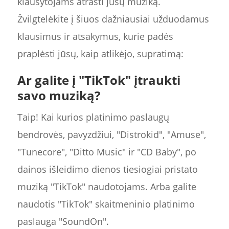
klausytojams atrasti jūsų muziką.
Žvilgtelėkite į šiuos dažniausiai užduodamus
klausimus ir atsakymus, kurie padės
praplėsti jūsų, kaip atlikėjo, supratimą:
Ar galite į "TikTok" įtraukti
savo muziką?
Taip! Kai kurios platinimo paslaugų
bendrovės, pavyzdžiui, "Distrokid", "Amuse",
"Tunecore", "Ditto Music" ir "CD Baby", po
dainos išleidimo dienos tiesiogiai pristato
muziką "TikTok" naudotojams. Arba galite
naudotis "TikTok" skaitmeninio platinimo
paslauga "SoundOn".