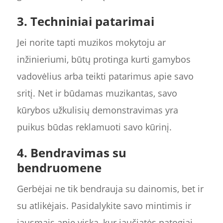
3. Techniniai patarimai
Jei norite tapti muzikos mokytoju ar
inžinieriumi, būtų protinga kurti gamybos
vadovėlius arba teikti patarimus apie savo
sritį. Net ir būdamas muzikantas, savo
kūrybos užkulisių demonstravimas yra
puikus būdas reklamuoti savo kūrinį.
4. Bendravimas su
bendruomene
Gerbėjai ne tik bendrauja su dainomis, bet ir
su atlikėjais. Pasidalykite savo mintimis ir
jausmais apie viską, kur jaučiatės patogiai -