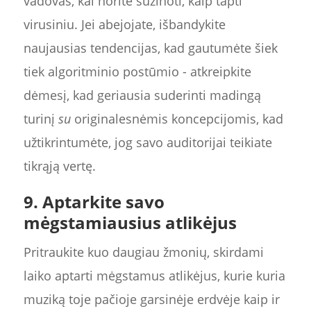
vadovas, kai norite sužinoti, kaip tapti
virusiniu. Jei abejojate, išbandykite
naujausias tendencijas, kad gautumėte šiek
tiek algoritminio postūmio - atkreipkite
dėmesį, kad geriausia suderinti madingą
turinį
su
originalesnėmis koncepcijomis, kad
užtikrintumėte, jog savo auditorijai teikiate
tikrąją vertę.
9. Aptarkite savo
mėgstamiausius atlikėjus
Pritraukite kuo daugiau žmonių, skirdami
laiko aptarti mėgstamus atlikėjus, kurie kuria
muziką toje pačioje garsinėje erdvėje kaip ir