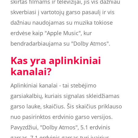
skirtas filmams ir televizijai, jis vis dažniau
skverbiasi į vartotojų garso pasaulį ir vis
dažniau naudojamas su muzika tokiose
erdvėse kaip "Apple Music", kur
bendradarbiaujama su "Dolby Atmos".
Kas yra aplinkiniai
kanalai?
Aplinkiniai kanalai - tai stebėjimo
garsiakalbių, kuriais signalas skleidžiamas
garso lauke, skaičius. Šis skaičius priklauso
nuo pasirinktos erdvinio garso versijos.
Pavyzdžiui, "Dolby Atmos", 5.1 erdvinis
garsas, 7.1 erdvinis garsas turi įvairius