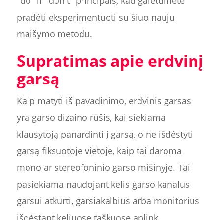
"do" ir "don't" principais, kad galėtumėte
pradėti eksperimentuoti su šiuo nauju
maišymo metodu.
Supratimas apie erdvinį
garsą
Kaip matyti iš pavadinimo, erdvinis garsas
yra garso dizaino rūšis, kai siekiama
klausytoją panardinti į garsą, o ne išdėstyti
garsą fiksuotoje vietoje, kaip tai daroma
mono ar stereofoninio garso mišinyje. Tai
pasiekiama naudojant kelis garso kanalus
garsui atkurti, garsiakalbius arba monitorius
išdėstant keliuose taškuose aplink