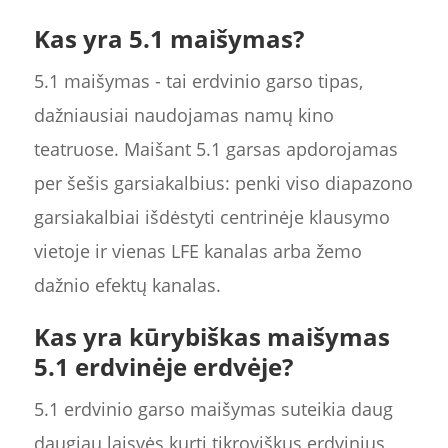
Kas yra 5.1 maišymas?
5.1 maišymas - tai erdvinio garso tipas,
dažniausiai naudojamas namų kino
teatruose. Maišant 5.1 garsas apdorojamas
per šešis garsiakalbius: penki viso diapazono
garsiakalbiai išdėstyti centrinėje klausymo
vietoje ir vienas LFE kanalas arba žemo
dažnio efektų kanalas.
Kas yra kūrybiškas maišymas
5.1 erdvinėje erdvėje?
5.1 erdvinio garso maišymas suteikia daug
daugiau laisvės kurti tikroviškus erdvinius