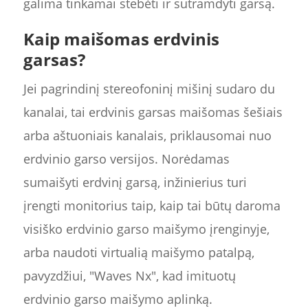
galima tinkamai stebėti ir sutramdyti garsą.
Kaip maišomas erdvinis
garsas?
Jei pagrindinį stereofoninį mišinį sudaro du
kanalai, tai erdvinis garsas maišomas šešiais
arba aštuoniais kanalais, priklausomai nuo
erdvinio garso versijos. Norėdamas
sumaišyti erdvinį garsą, inžinierius turi
įrengti monitorius taip, kaip tai būtų daroma
visiško erdvinio garso maišymo įrenginyje,
arba naudoti virtualią maišymo patalpą,
pavyzdžiui, "Waves Nx", kad imituotų
erdvinio garso maišymo aplinką.