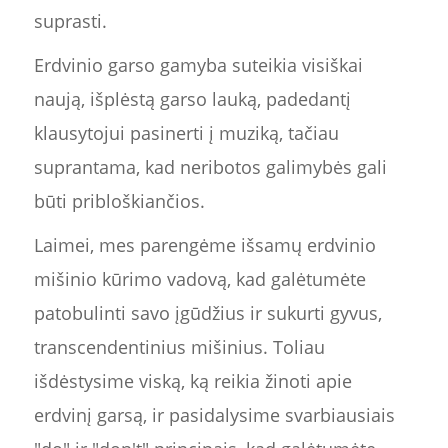
suprasti.
Erdvinio garso gamyba suteikia visiškai
naują, išplėstą garso lauką, padedantį
klausytojui pasinerti į muziką, tačiau
suprantama, kad neribotos galimybės gali
būti pribloškiančios.
Laimei, mes parengėme išsamų erdvinio
mišinio kūrimo vadovą, kad galėtumėte
patobulinti savo įgūdžius ir sukurti gyvus,
transcendentinius mišinius. Toliau
išdėstysime viską, ką reikia žinoti apie
erdvinį garsą, ir pasidalysime svarbiausiais