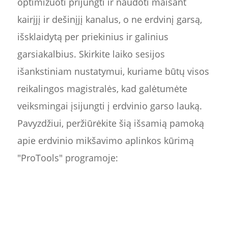
optimizuoti prijungti ir naudoti maišant
kairįjį ir dešinįjį kanalus, o ne erdvinį garsą,
išsklaidytą per priekinius ir galinius
garsiakalbius. Skirkite laiko sesijos
išankstiniam nustatymui, kuriame būtų visos
reikalingos magistralės, kad galėtumėte
veiksmingai įsijungti į erdvinio garso lauką.
Pavyzdžiui, peržiūrėkite šią išsamią pamoką
apie erdvinio mikšavimo aplinkos kūrimą
"ProTools" programoje: