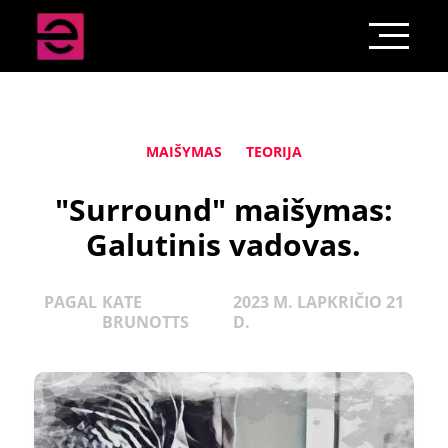
MAIŠYMAS
TEORIJA
"Surround" maišymas:
Galutinis vadovas.
PAGAL
KATE
2023 M. LAPKRIČIO 21
BRUNOTTS
D.