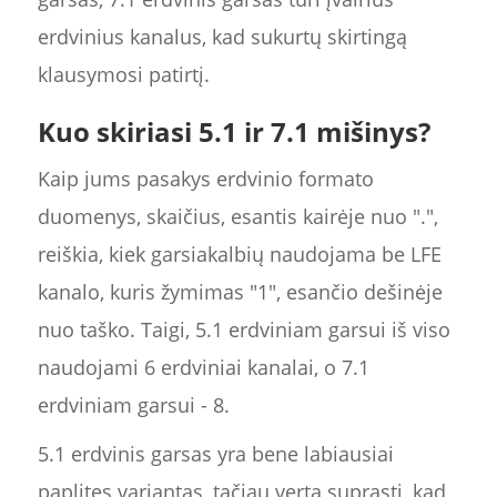
erdvinius kanalus, kad sukurtų skirtingą
klausymosi patirtį.
Kuo skiriasi 5.1 ir 7.1 mišinys?
Kaip jums pasakys erdvinio formato
duomenys, skaičius, esantis kairėje nuo ".",
reiškia, kiek garsiakalbių naudojama be LFE
kanalo, kuris žymimas "1", esančio dešinėje
nuo taško. Taigi, 5.1 erdviniam garsui iš viso
naudojami 6 erdviniai kanalai, o 7.1
erdviniam garsui - 8.
5.1 erdvinis garsas yra bene labiausiai
paplitęs variantas, tačiau verta suprasti, kad