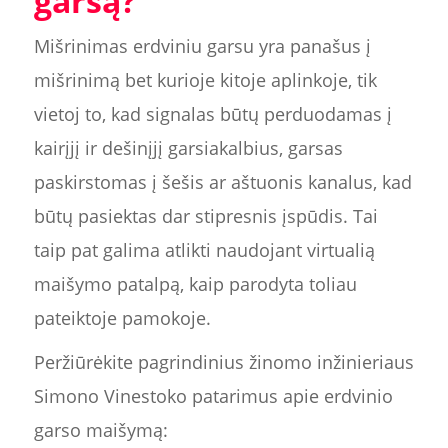
garsą?
Mišrinimas erdviniu garsu yra panašus į
mišrinimą bet kurioje kitoje aplinkoje, tik
vietoj to, kad signalas būtų perduodamas į
kairįjį ir dešinįjį garsiakalbius, garsas
paskirstomas į šešis ar aštuonis kanalus, kad
būtų pasiektas dar stipresnis įspūdis. Tai
taip pat galima atlikti naudojant virtualią
maišymo patalpą, kaip parodyta toliau
pateiktoje pamokoje.
Peržiūrėkite pagrindinius žinomo inžinieriaus
Simono Vinestoko patarimus apie erdvinio
garso maišymą: