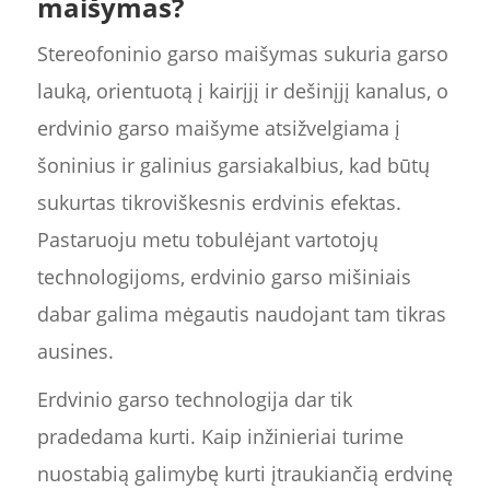
maišymas?
Stereofoninio garso maišymas sukuria garso
lauką, orientuotą į kairįjį ir dešinįjį kanalus, o
erdvinio garso maišyme atsižvelgiama į
šoninius ir galinius garsiakalbius, kad būtų
sukurtas tikroviškesnis erdvinis efektas.
Pastaruoju metu tobulėjant vartotojų
technologijoms, erdvinio garso mišiniais
dabar galima mėgautis naudojant tam tikras
ausines.
Erdvinio garso technologija dar tik
pradedama kurti. Kaip inžinieriai turime
nuostabią galimybę kurti įtraukiančią erdvinę