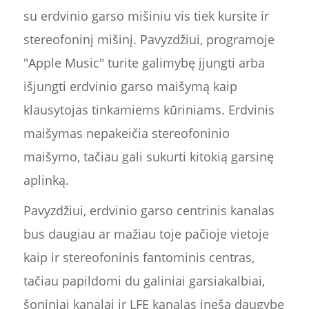
su erdvinio garso mišiniu vis tiek kursite ir
stereofoninį mišinį. Pavyzdžiui, programoje
"Apple Music" turite galimybę įjungti arba
išjungti erdvinio garso maišymą kaip
klausytojas tinkamiems kūriniams. Erdvinis
maišymas nepakeičia stereofoninio
maišymo, tačiau gali sukurti kitokią garsinę
aplinką.
Pavyzdžiui, erdvinio garso centrinis kanalas
bus daugiau ar mažiau toje pačioje vietoje
kaip ir stereofoninis fantominis centras,
tačiau papildomi du galiniai garsiakalbiai,
šoniniai kanalai ir LFE kanalas įneša daugybę