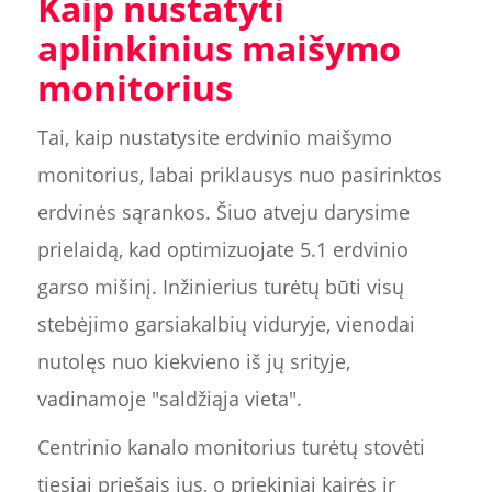
Kaip nustatyti
aplinkinius maišymo
monitorius
Tai, kaip nustatysite erdvinio maišymo
monitorius, labai priklausys nuo pasirinktos
erdvinės sąrankos. Šiuo atveju darysime
prielaidą, kad optimizuojate 5.1 erdvinio
garso mišinį. Inžinierius turėtų būti visų
stebėjimo garsiakalbių viduryje, vienodai
nutolęs nuo kiekvieno iš jų srityje,
vadinamoje "saldžiąja vieta".
Centrinio kanalo monitorius turėtų stovėti
tiesiai priešais jus, o priekiniai kairės ir