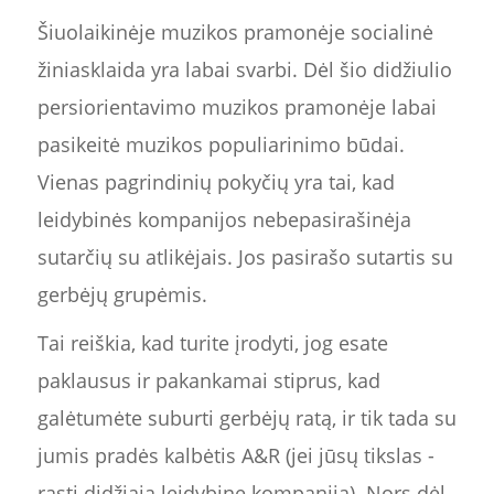
Šiuolaikinėje muzikos pramonėje socialinė
žiniasklaida yra labai svarbi. Dėl šio didžiulio
persiorientavimo muzikos pramonėje labai
pasikeitė muzikos populiarinimo būdai.
Vienas pagrindinių pokyčių yra tai, kad
leidybinės kompanijos nebepasirašinėja
sutarčių su atlikėjais. Jos pasirašo sutartis su
gerbėjų grupėmis.
Tai reiškia, kad turite įrodyti, jog esate
paklausus ir pakankamai stiprus, kad
galėtumėte suburti gerbėjų ratą, ir tik tada su
jumis pradės kalbėtis A&R (jei jūsų tikslas -
rasti didžiąją leidybinę kompaniją). Nors dėl