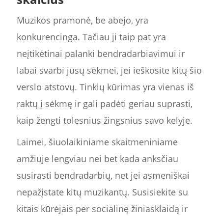
Muzikos pramonė, be abejo, yra
konkurencinga. Tačiau ji taip pat yra
neįtikėtinai palanki bendradarbiavimui ir
labai svarbi jūsų sėkmei, jei ieškosite kitų šio
verslo atstovų. Tinklų kūrimas yra vienas iš
raktų į sėkmę ir gali padėti geriau suprasti,
kaip žengti tolesnius žingsnius savo kelyje.
Laimei, šiuolaikiniame skaitmeniniame
amžiuje lengviau nei bet kada anksčiau
susirasti bendradarbių, net jei asmeniškai
nepažįstate kitų muzikantų. Susisiekite su
kitais kūrėjais per socialinę žiniasklaidą ir