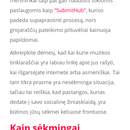
menininkai taip pat gali naudotis tokiomis
paslaugomis kaip
"SubmitHub"
, kurios
padeda supaprastinti procesą, nors
grojaraščių pateikimo piltuvėliai kainuoja
papildomai.
Atkreipkite dėmesį, kad kai kurie muzikos
tinklaraščiai yra labiau linkę apie jus rašyti,
kai išgarsėjate internete arba asmeniškai. Tai
tam tikra prasme yra nesėkminga situacija,
tačiau tai reiškia, kad pastangos, kurias
dedate į savo socialinę žiniasklaidą, yra
būtinos jūsų sėkmei keliuose frontuose.
Kaip sėkmingai