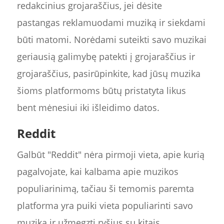
redakcinius grojaraščius, jei dėsite
pastangas reklamuodami muziką ir siekdami
būti matomi. Norėdami suteikti savo muzikai
geriausią galimybę patekti į grojaraščius ir
grojaraščius, pasirūpinkite, kad jūsų muzika
šioms platformoms būtų pristatyta likus
bent mėnesiui iki išleidimo datos.
Reddit
Galbūt "Reddit" nėra pirmoji vieta, apie kurią
pagalvojate, kai kalbama apie muzikos
populiarinimą, tačiau ši temomis paremta
platforma yra puiki vieta populiarinti savo
muziką ir užmegzti ryšius su kitais