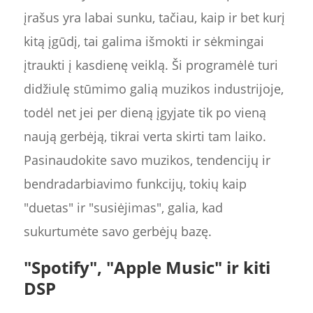
įrašus yra labai sunku, tačiau, kaip ir bet kurį
kitą įgūdį, tai galima išmokti ir sėkmingai
įtraukti į kasdienę veiklą. Ši programėlė turi
didžiulę stūmimo galią muzikos industrijoje,
todėl net jei per dieną įgyjate tik po vieną
naują gerbėją, tikrai verta skirti tam laiko.
Pasinaudokite savo muzikos, tendencijų ir
bendradarbiavimo funkcijų, tokių kaip
"duetas" ir "susiėjimas", galia, kad
sukurtumėte savo gerbėjų bazę.
"Spotify", "Apple Music" ir kiti
DSP