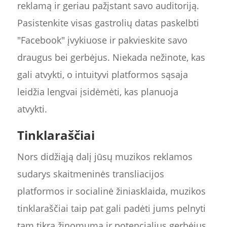
reklamą ir geriau pažįstant savo auditoriją.
Pasistenkite visas gastrolių datas paskelbti
"Facebook" įvykiuose ir pakvieskite savo
draugus bei gerbėjus. Niekada nežinote, kas
gali atvykti, o intuityvi platformos sąsaja
leidžia lengvai įsidėmėti, kas planuoja
atvykti.
Tinklaraščiai
Nors didžiąją dalį jūsų muzikos reklamos
sudarys skaitmeninės transliacijos
platformos ir socialinė žiniasklaida, muzikos
tinklaraščiai taip pat gali padėti jums pelnyti
tam tikrą žinomumą ir potencialius gerbėjus,