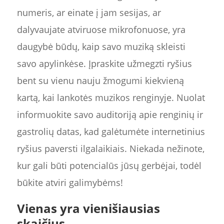
numeris, ar einate į jam sesijas, ar
dalyvaujate atviruose mikrofonuose, yra
daugybė būdų, kaip savo muziką skleisti
savo apylinkėse. Įpraskite užmegzti ryšius
bent su vienu nauju žmogumi kiekvieną
kartą, kai lankotės muzikos renginyje. Nuolat
informuokite savo auditoriją apie renginių ir
gastrolių datas, kad galėtumėte internetinius
ryšius paversti ilgalaikiais. Niekada nežinote,
kur gali būti potencialūs jūsų gerbėjai, todėl
būkite atviri galimybėms!
Vienas yra vienišiausias
skaičius