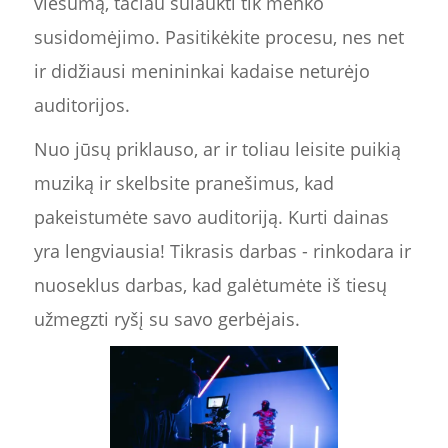
viešumą, tačiau sulaukti tik menko
susidomėjimo. Pasitikėkite procesu, nes net
ir didžiausi menininkai kadaise neturėjo
auditorijos.
Nuo jūsų priklauso, ar ir toliau leisite puikią
muziką ir skelbsite pranešimus, kad
pakeistumėte savo auditoriją. Kurti dainas
yra lengviausia! Tikrasis darbas - rinkodara ir
nuoseklus darbas, kad galėtumėte iš tiesų
užmegzti ryšį su savo gerbėjais.