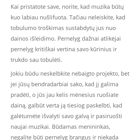
Kai pristatote save, norite, kad muzika būtų
kuo labiau nušlifuota. Tačiau neleiskite, kad
tobulumo troškimas sustabdytų jus nuo
dainos išleidimo. Pernelyg dažnai atlikėjai
pernelyg kritiškai vertina savo kūrinius ir
trukdo sau tobulėti.
Jokiu būdu neskelbkite nebaigto projekto, bet
jei jūsų bendradarbiai sako, kad jį galima
pradėti, o jūs jau kelis mėnesius ruošiate
dainą, galbūt verta ją tiesiog paskelbti, kad
galėtumėte išvalyti savo galvą ir pasiruošti
naujai muzikai. Būdamas menininkas,
negalite būti pernelyg brangus ir niekada