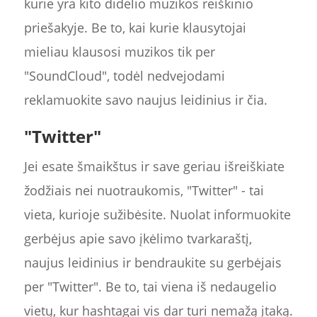
kurie yra kito didelio muzikos reiškinio
priešakyje. Be to, kai kurie klausytojai
mieliau klausosi muzikos tik per
"SoundCloud", todėl nedvejodami
reklamuokite savo naujus leidinius ir čia.
"Twitter"
Jei esate šmaikštus ir save geriau išreiškiate
žodžiais nei nuotraukomis, "Twitter" - tai
vieta, kurioje sužibėsite. Nuolat informuokite
gerbėjus apie savo įkėlimo tvarkaraštį,
naujus leidinius ir bendraukite su gerbėjais
per "Twitter". Be to, tai viena iš nedaugelio
vietų, kur hashtagai vis dar turi nemažą įtaką.