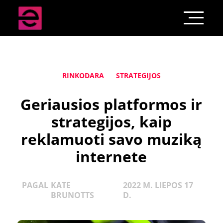
RINKODARA
STRATEGIJOS
Geriausios platformos ir
strategijos, kaip
reklamuoti savo muziką
internete
PAGAL
KATE
2022 M. LIEPOS 17
BRUNOTTS
D.