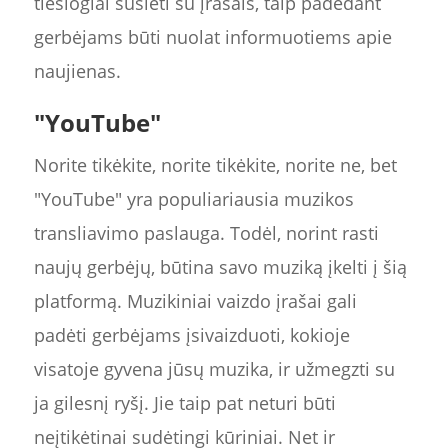
tiesiogiai susieti su įrašais, taip padedant
gerbėjams būti nuolat informuotiems apie
naujienas.
"YouTube"
Norite tikėkite, norite tikėkite, norite ne, bet
"YouTube" yra populiariausia muzikos
transliavimo paslauga. Todėl, norint rasti
naujų gerbėjų, būtina savo muziką įkelti į šią
platformą. Muzikiniai vaizdo įrašai gali
padėti gerbėjams įsivaizduoti, kokioje
visatoje gyvena jūsų muzika, ir užmegzti su
ja gilesnį ryšį. Jie taip pat neturi būti
neįtikėtinai sudėtingi kūriniai. Net ir