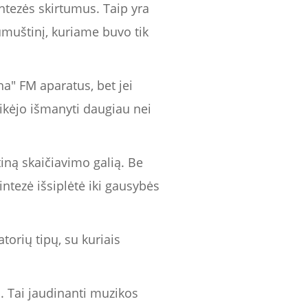
ntezės skirtumus. Taip yra
umuštinį, kuriame buvo tik
a" FM aparatus, bet jei
ikėjo išmanyti daugiau nei
tiną skaičiavimo galią. Be
intezė išsiplėtė iki gausybės
atorių tipų, su kuriais
ų. Tai jaudinanti muzikos