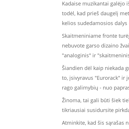
Kadaise muzikantai galėjo i
todėl, kad prieš daugelį me
kelios sudedamosios dalys - o
Skaitmeniniame fronte turė
nebuvote garso dizaino žvai
"analoginis" ir "skaitmeninis
Šiandien dėl kaip niekada gr
to, įsivyravus "Eurorack" ir
rago galimybių - nuo paprasč
Žinoma, tai gali būti šiek ti
tikriausiai susidursite pirk
Atminkite, kad šis sąrašas n