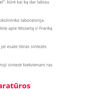
", kūrė kai ką dar labiau
okslininko laboratorija.
okite apie Mozartą ir Franką
jei esate tikras sintezės
ioji sintezė kiekvienam ras
paratūros