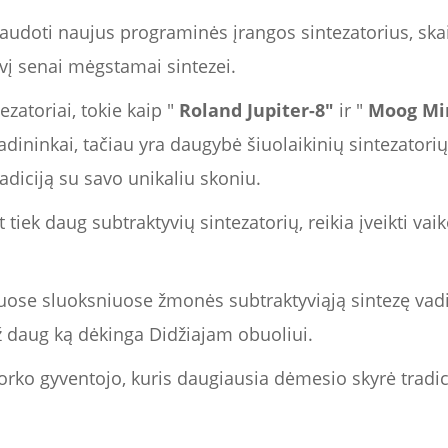
udoti naujus programinės įrangos sintezatorius, skai
lvį senai mėgstamai sintezei.
ezatoriai, tokie kaip "
Roland Jupiter-8"
ir "
Moog Mi
adininkai, tačiau yra daugybė šiuolaikinių sintezatorių,
radiciją su savo unikaliu skoniu.
t tiek daug subtraktyvių sintezatorių, reikia įveikti va
iuose sluoksniuose žmonės subtraktyviąją sintezę vad
 už daug ką dėkinga Didžiajam obuoliui.
rko gyventojo, kuris daugiausia dėmesio skyrė trad