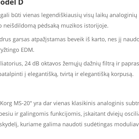
odel D
i būti vienas legendiškiausių visų laikų analoginių s
ko neišdildomą pėdsaką muzikos istorijoje.
sodrus garsas atpažįstamas beveik iš karto, nes jį naud
 ryžtingo EDM.
liatorius, 24 dB oktavos žemųjų dažnių filtrą ir papras
atalpinti į elegantišką, tvirtą ir elegantišką korpusą.
org MS-20" yra dar vienas klasikinis analoginis subtr
besiu ir galingomis funkcijomis, įskaitant dviejų oscili
sų skydelį, kuriame galima naudoti sudėtingas modulia