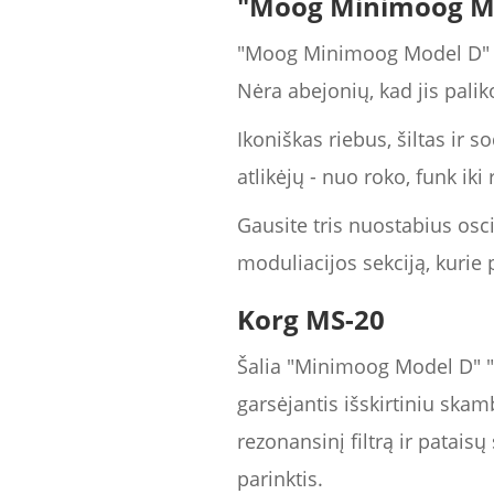
"Moog Minimoog M
"Moog Minimoog Model D" gal
Nėra abejonių, kad jis pali
Ikoniškas riebus, šiltas ir 
atlikėjų - nuo roko, funk iki
Gausite tris nuostabius osci
moduliacijos sekciją, kurie p
Korg MS-20
Šalia "Minimoog Model D" "K
garsėjantis išskirtiniu skam
rezonansinį filtrą ir patai
parinktis.