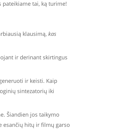
 pateikiame tai, ką turime!
varbiausią klausimą,
kas
jant ir derinant skirtingus
eruoti ir keisti. Kaip
oginių sintezatorių iki
e. Šiandien jos taikymo
e esančių hitų ir filmų garso