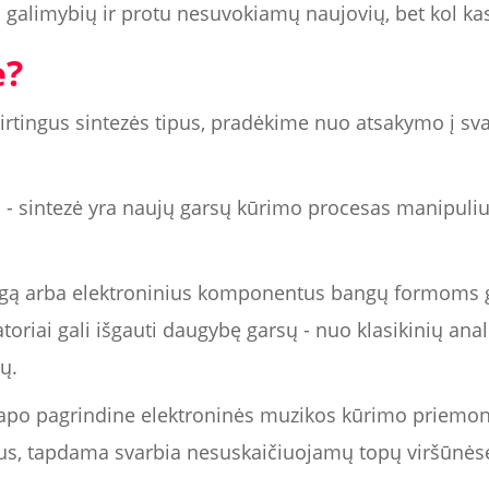
ų galimybių ir protu nesuvokiamų naujovių, bet kol kas
ė?
skirtingus sintezės tipus, pradėkime nuo atsakymo į s
- sintezė yra naujų garsų kūrimo procesas manipuliuo
ą arba elektroninius komponentus bangų formoms gen
zatoriai gali išgauti daugybę garsų - nuo klasikinių anal
ų.
 tapo pagrindine elektroninės muzikos kūrimo priemon
žanrus, tapdama svarbia nesuskaičiuojamų topų viršūnės