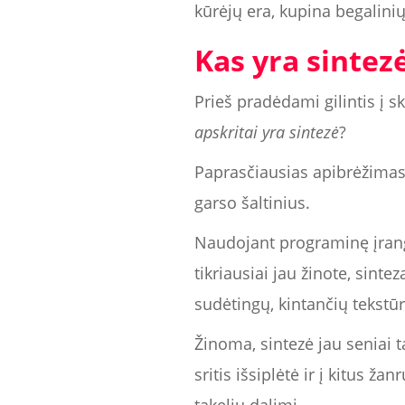
kūrėjų era, kupina begalini
Kas yra sintez
Prieš pradėdami gilintis į 
apskritai yra sintezė
?
Paprasčiausias apibrėžimas 
garso šaltinius.
Naudojant programinę įrang
tikriausiai jau žinote, sinte
sudėtingų, kintančių tekstūr
Žinoma, sintezė jau seniai
sritis išsiplėtė ir į kitus 