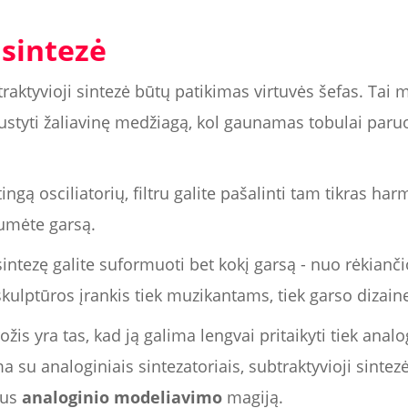
 sintezė
btraktyvioji sintezė būtų patikimas virtuvės šefas. Tai
jaustyti žaliavinę medžiagą, kol gaunamas tobulai paru
ngą osciliatorių, filtru galite pašalinti tam tikras har
tumėte garsą.
ntezę galite suformuoti bet kokį garsą - nuo rėkianči
skulptūros įrankis tiek muzikantams, tiek garso dizain
žis yra tas, kad ją galima lengvai pritaikyti tiek anal
a su analoginiais sintezatoriais, subtraktyvioji sintezė
kus
analoginio modeliavimo
magiją.