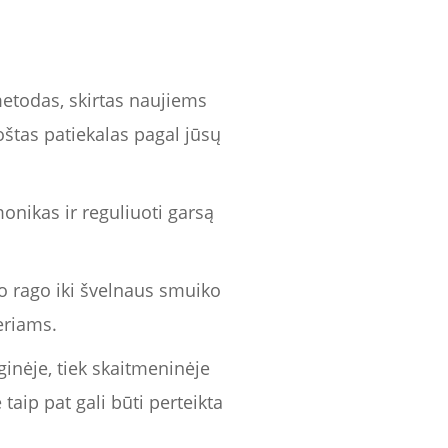
 metodas, skirtas naujiems
oštas patiekalas pagal jūsų
monikas ir reguliuoti garsą
o rago iki švelnaus smuiko
eriams.
oginėje, tiek skaitmeninėje
 taip pat gali būti perteikta