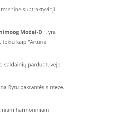
tmeninė subtraktyvioji
nimoog Model-D
", yra
 tokių kaip "Arturia
iko saldainių parduotuvėje
ina Rytų pakrantės sinteze.
iciniam harmoniniam