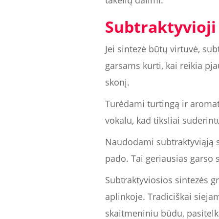
takelių dalimi.
Subtraktyvioji
Jei sintezė būtų virtuvė, su
garsams kurti, kai reikia p
skonį.
Turėdami turtingą ir aromati
vokalu, kad tiksliai suderin
Naudodami subtraktyviąją si
pado. Tai geriausias garso 
Subtraktyviosios sintezės gro
aplinkoje. Tradiciškai siejam
skaitmeniniu būdu, pasitel