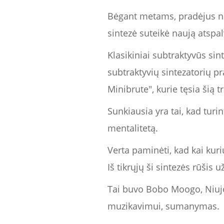
Bėgant metams, pradėjus na
sintezė suteikė naują atspa
Klasikiniai subtraktyvūs sint
subtraktyvių sintezatorių pr
Minibrute", kurie tęsia šią t
Sunkiausia yra tai, kad turin
mentalitetą.
Verta paminėti, kad kai kur
Iš tikrųjų ši sintezės rūšis
Tai buvo Bobo Moogo, Niujo
muzikavimui, sumanymas.