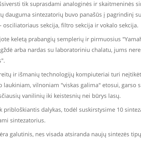
šsiversti tik suprasdami analoginės ir skaitmeninės si
tų dauguma sintezatorių buvo panašūs į pagrindinį s
sciliatoriaus sekcija, filtro sekcija ir vokalo sekcija.
jote keletą prabangių semplerių ir pirmuosius "Yamah
gždė arba nardas su laboratoriniu chalatu, jums nere
".
eitų ir išmanių technologijų kompiuteriai turi neįtikė
 jo laukiniam, vilnoniam "viskas galima" etosui, garso s
iausių vanilinių iki keistesnių nei būrys lasų.
ek pribloškiantis dalykas, todėl suskirstysime 10 sintez
dami sintezatorius.
ėra galutinis, nes visada atsiranda naujų sintezės tip