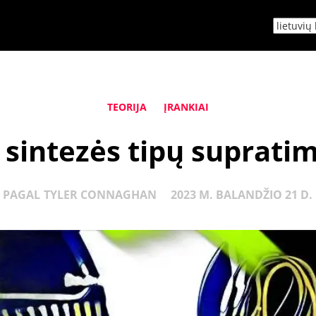
TEORIJA
ĮRANKIAI
 sintezės tipų suprati
PAGAL
TYLER CONNAGHAN
2023 M. BALANDŽIO 21 D.