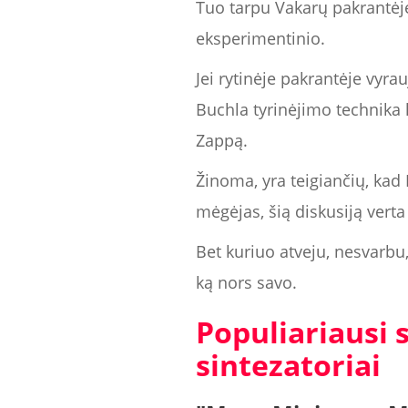
Tuo tarpu Vakarų pakrantėje
eksperimentinio.
Jei rytinėje pakrantėje vyra
Buchla tyrinėjimo technika l
Zappą.
Žinoma, yra teigiančių, kad 
mėgėjas, šią diskusiją verta
Bet kuriuo atveju, nesvarbu
ką nors savo.
Populiariausi 
sintezatoriai