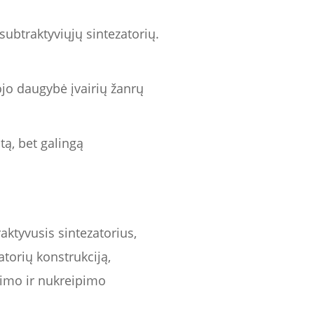
ubtraktyviųjų sintezatorių.
ojo daugybė įvairių žanrų
tą, bet galingą
aktyvusis sintezatorius,
atorių konstrukciją,
vimo ir nukreipimo