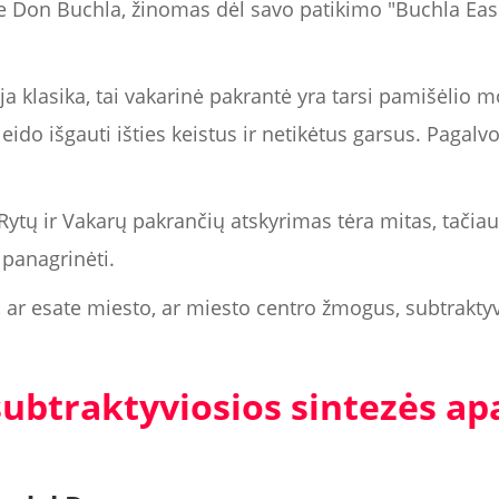
 Don Buchla, žinomas dėl savo patikimo "Buchla Easel
uja klasika, tai vakarinė pakrantė yra tarsi pamišėlio m
eido išgauti išties keistus ir netikėtus garsus. Pagalv
Rytų ir Vakarų pakrančių atskyrimas tėra mitas, tačiau 
 panagrinėti.
, ar esate miesto, ar miesto centro žmogus, subtraktyv
subtraktyviosios sintezės a