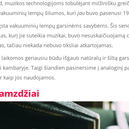
d, muzikos technologijoms tobulėjant milžinišku greič
 vakuuminių lempų šilumos, kuri
jau
buvo pasenusi 196
ygsta vakuuminių lempų garsinėms savybėms. Šis senov
as, kurį jie suteikia muzikai, buvo nesuskaičiuojamą
as, tačiau niekada nebuvo tiksliai atkartojamas.
ikomos geriausiu būdu išgauti natūralų ir šiltą garsą 
kambaryje. Taigi šiandien pasinersime į analoginį pa
r kaip jos naudojamos.
amzdžiai