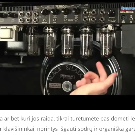
 ar bet kuri jos raida, tikrai turėtumėte pasidomėti le
r klavišininkai, norintys išgauti sodrų ir organišką gars