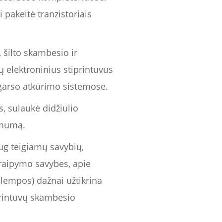
pakeitė tranzistoriais
 šilto skambesio ir
ų elektroninius stiprintuvus
s garso atkūrimo sistemose.
, sulaukė didžiulio
namumą.
ug teigiamų savybių,
škraipymo savybes, apie
 lempos) dažnai užtikrina
iprintuvų skambesio