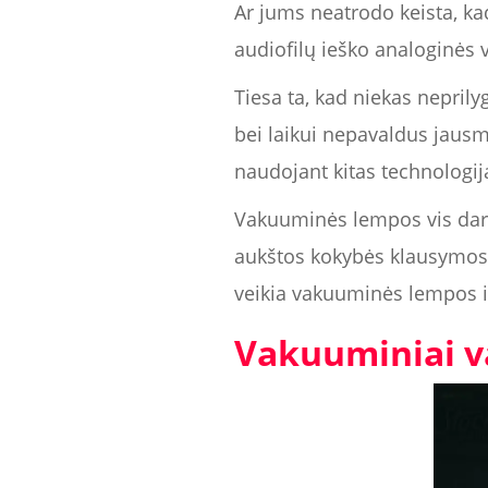
Ar jums neatrodo keista, ka
audiofilų ieško analoginės
Tiesa ta, kad niekas nepril
bei laikui nepavaldus jausm
naudojant kitas technologij
Vakuuminės lempos vis dar la
aukštos kokybės klausymosi 
veikia vakuuminės lempos i
Vakuuminiai v