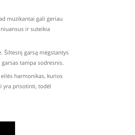
ad muzikantai gali geriau
 niuansus ir suteikia
. Šiltesnį garsą mėgstantys
ėl garsas tampa sodresnis.
s eilės harmonikas, kurios
 yra prisotinti, todėl