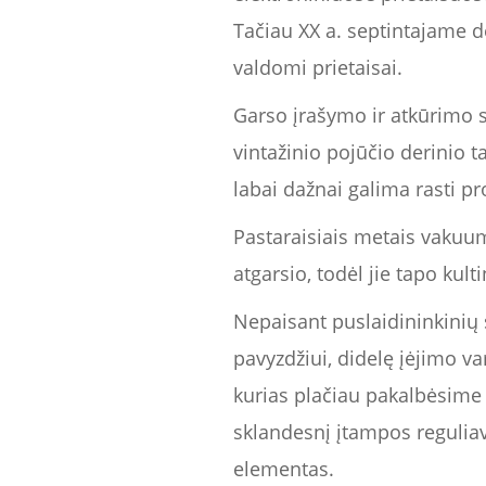
Tačiau XX a. septintajame d
valdomi prietaisai.
Garso įrašymo ir atkūrimo s
vintažinio pojūčio derinio t
labai dažnai galima rasti p
Pastaraisiais metais vakuum
atgarsio, todėl jie tapo kul
Nepaisant puslaidininkinių
pavyzdžiui, didelę įėjimo va
kurias plačiau pakalbėsime v
sklandesnį įtampos reguliav
elementas.