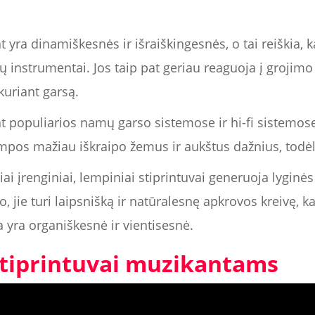
yra dinamiškesnės ir išraiškingesnės, o tai reiškia, k
ų instrumentai. Jos taip pat geriau reaguoja į grojimo
kuriant garsą.
 populiarios namų garso sistemose ir hi-fi sistemose
 lempos mažiau iškraipo žemus ir aukštus dažnius, tod
niai įrenginiai, lempiniai stiprintuvai generuoja lyginė
 jie turi laipsnišką ir natūralesnę apkrovos kreivę, kai
 yra organiškesnė ir vientisesnė.
stiprintuvai muzikantams