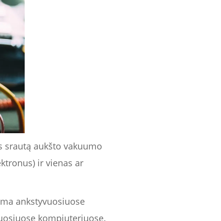
ės srautą aukšto vakuumo
ktronus) ir vienas ar
jama ankstyvuosiuose
rmuosiuose kompiuteriuose.