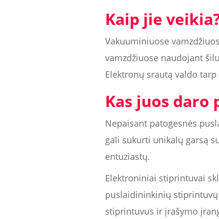
Kaip jie veikia
Vakuuminiuose vamzdžiuos
vamzdžiuose naudojant šilum
Elektronų srautą valdo tarp 
Kas juos daro 
Nepaisant patogesnės pusla
gali sukurti unikalų garsą 
entuziastų.
Elektroniniai stiprintuvai s
puslaidininkinių stiprintuv
stiprintuvus ir įrašymo įrang