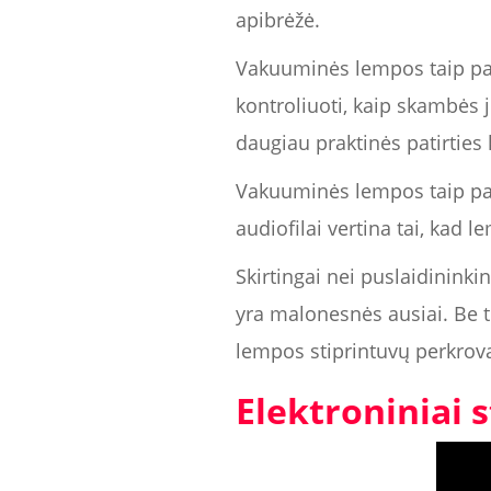
apibrėžė.
Vakuuminės lempos taip pat 
kontroliuoti, kaip skambės j
daugiau praktinės patirties 
Vakuuminės lempos taip pat
audiofilai vertina tai, kad
Skirtingai nei puslaidininki
yra malonesnės ausiai. Be to,
lempos stiprintuvų perkrova
Elektroniniai 