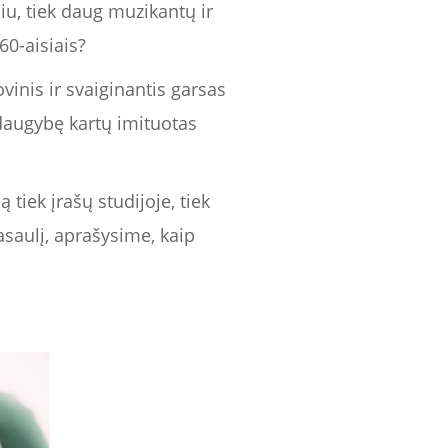
iu, tiek daug muzikantų ir
0-aisiais?
inis ir svaiginantis garsas
 daugybę kartų imituotas
tiek įrašų studijoje, tiek
saulį, aprašysime, kaip