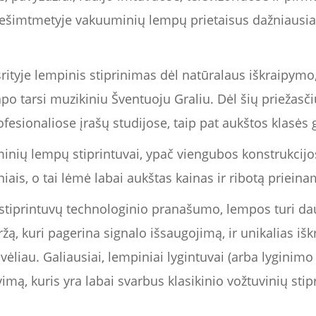
ešimtmetyje vakuuminių lempų prietaisus dažniausiai 
rityje lempinis stiprinimas dėl natūralaus iškraipymo,
apo tarsi muzikiniu Šventuoju Graliu. Dėl šių priežasči
rofesionaliose įrašų studijose, taip pat aukštos klasė
inių lempų stiprintuvai, ypač viengubos konstrukcijos
tiniais, o tai lėmė labai aukštas kainas ir ribotą priei
 stiprintuvų technologinio pranašumo, lempos turi da
ržą, kuri pagerina signalo išsaugojimą, ir unikalias i
ėliau. Galiausiai, lempiniai lygintuvai (arba lyginimo
imą, kuris yra labai svarbus klasikinio vožtuvinių st