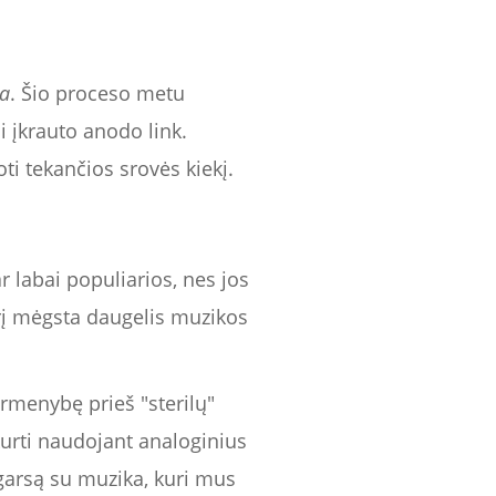
ja
. Šio proceso metu
i įkrauto anodo link.
oti tekančios srovės kiekį.
 labai populiarios, nes jos
urį mėgsta daugelis muzikos
irmenybę prieš "sterilų"
urti naudojant analoginius
į garsą su muzika, kuri mus