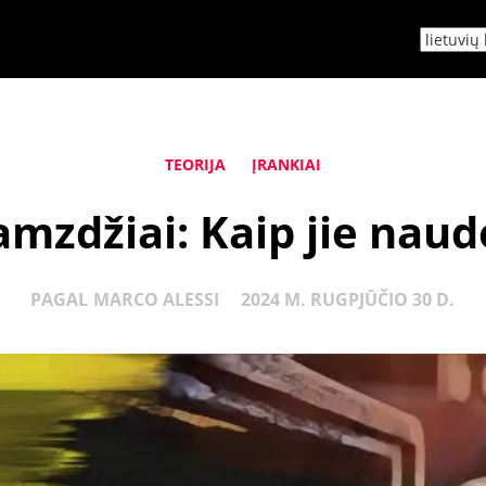
TEORIJA
ĮRANKIAI
mzdžiai: Kaip jie nau
PAGAL
MARCO ALESSI
2024 M. RUGPJŪČIO 30 D.