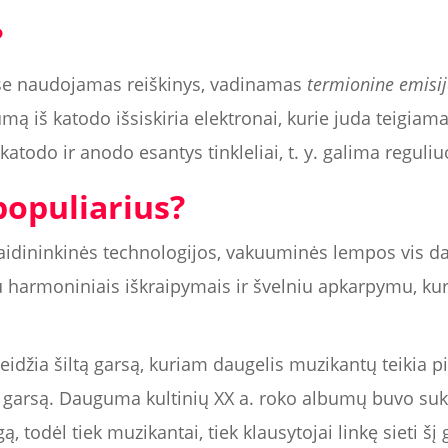
?
e naudojamas reiškinys, vadinamas
termionine emisi
ą iš katodo išsiskiria elektronai, kurie juda teigiama
katodo ir anodo esantys tinkleliai, t. y. galima reguliu
populiarius?
idininkinės technologijos, vakuuminės lempos vis dar
su harmoniniais iškraipymais ir švelniu apkarpymu, k
kleidžia šiltą garsą, kuriam daugelis muzikantų teikia p
ų garsą. Dauguma kultinių XX a. roko albumų buvo suk
ą, todėl tiek muzikantai, tiek klausytojai linkę sieti š