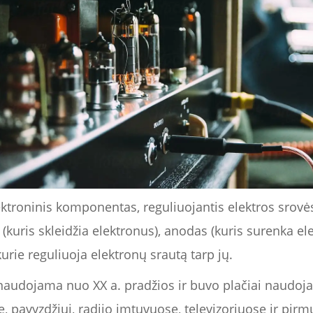
ktroninis komponentas, reguliuojantis elektros srov
 (kuris skleidžia elektronus), anodas (kuris surenka ele
urie reguliuoja elektronų srautą tarp jų.
o naudojama nuo XX a. pradžios ir buvo plačiai naudo
e, pavyzdžiui, radijo imtuvuose, televizoriuose ir pi