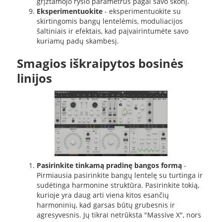
grįžtamojo ryšio parametrus pagal savo skonį.
Eksperimentuokite
- eksperimentuokite su
skirtingomis bangų lentelėmis, moduliacijos
šaltiniais ir efektais, kad paįvairintumėte savo
kuriamų padų skambesį.
Smagios iškraipytos bosinės
linijos
Pasirinkite tinkamą pradinę bangos formą
-
Pirmiausia pasirinkite bangų lentelę su turtinga ir
sudėtinga harmonine struktūra. Pasirinkite tokią,
kurioje yra daug arti viena kitos esančių
harmoninių, kad garsas būtų grubesnis ir
agresyvesnis. Jų tikrai netrūksta "Massive X", nors