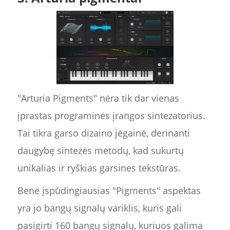
"Arturia Pigments" nėra tik dar vienas
įprastas programinės įrangos sintezatorius.
Tai tikra garso dizaino jėgainė, derinanti
daugybę sintezės metodų, kad sukurtų
unikalias ir ryškias garsines tekstūras.
Bene įspūdingiausias "Pigments" aspektas
yra jo bangų signalų variklis, kuris gali
pasigirti 160 bangų signalų, kuriuos galima