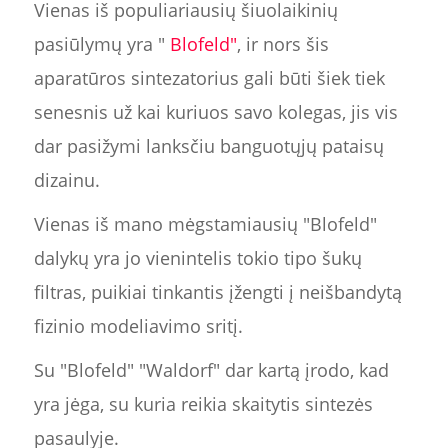
Vienas iš populiariausių šiuolaikinių
pasiūlymų yra "
Blofeld"
, ir nors šis
aparatūros sintezatorius gali būti šiek tiek
senesnis už kai kuriuos savo kolegas, jis vis
dar pasižymi lanksčiu banguotųjų pataisų
dizainu.
Vienas iš mano mėgstamiausių "Blofeld"
dalykų yra jo vienintelis tokio tipo šukų
filtras, puikiai tinkantis įžengti į neišbandytą
fizinio modeliavimo sritį.
Su "Blofeld" "Waldorf" dar kartą įrodo, kad
yra jėga, su kuria reikia skaitytis sintezės
pasaulyje.