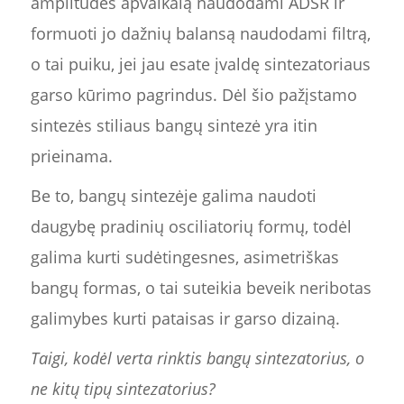
amplitudės apvalkalą naudodami ADSR ir
formuoti jo dažnių balansą naudodami filtrą,
o tai puiku, jei jau esate įvaldę sintezatoriaus
garso kūrimo pagrindus. Dėl šio pažįstamo
sintezės stiliaus bangų sintezė yra itin
prieinama.
Be to, bangų sintezėje galima naudoti
daugybę pradinių osciliatorių formų, todėl
galima kurti sudėtingesnes, asimetriškas
bangų formas, o tai suteikia beveik neribotas
galimybes kurti pataisas ir garso dizainą.
Taigi, kodėl verta rinktis bangų sintezatorius, o
ne kitų tipų sintezatorius?