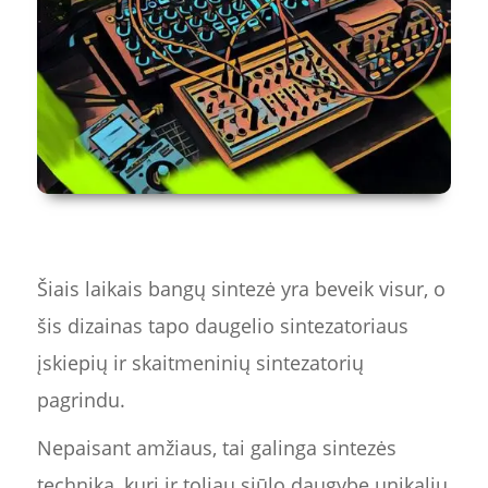
Šiais laikais bangų sintezė yra beveik visur, o
šis dizainas tapo daugelio sintezatoriaus
įskiepių ir skaitmeninių sintezatorių
pagrindu.
Nepaisant amžiaus, tai galinga sintezės
technika, kuri ir toliau siūlo daugybę unikalių