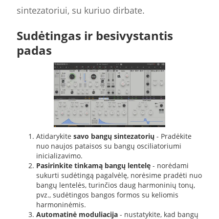
sintezatoriui, su kuriuo dirbate.
Sudėtingas ir besivystantis
padas
Atidarykite
savo bangų sintezatorių
- Pradėkite
nuo naujos pataisos su bangų osciliatoriumi
inicializavimo.
Pasirinkite tinkamą bangų lentelę
- norėdami
sukurti sudėtingą pagalvėlę, norėsime pradėti nuo
bangų lentelės, turinčios daug harmoninių tonų,
pvz., sudėtingos bangos formos su keliomis
harmoninėmis.
Automatinė moduliacija
- nustatykite, kad bangų