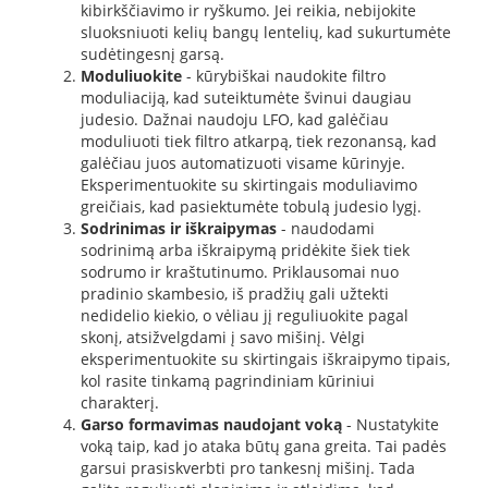
kibirkščiavimo ir ryškumo. Jei reikia, nebijokite
sluoksniuoti kelių bangų lentelių, kad sukurtumėte
sudėtingesnį garsą.
Moduliuokite
- kūrybiškai naudokite filtro
moduliaciją, kad suteiktumėte švinui daugiau
judesio. Dažnai naudoju LFO, kad galėčiau
moduliuoti tiek filtro atkarpą, tiek rezonansą, kad
galėčiau juos automatizuoti visame kūrinyje.
Eksperimentuokite su skirtingais moduliavimo
greičiais, kad pasiektumėte tobulą judesio lygį.
Sodrinimas ir iškraipymas
- naudodami
sodrinimą arba iškraipymą pridėkite šiek tiek
sodrumo ir kraštutinumo. Priklausomai nuo
pradinio skambesio, iš pradžių gali užtekti
nedidelio kiekio, o vėliau jį reguliuokite pagal
skonį, atsižvelgdami į savo mišinį. Vėlgi
eksperimentuokite su skirtingais iškraipymo tipais,
kol rasite tinkamą pagrindiniam kūriniui
charakterį.
Garso formavimas naudojant voką
- Nustatykite
voką taip, kad jo ataka būtų gana greita. Tai padės
garsui prasiskverbti pro tankesnį mišinį. Tada