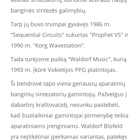
banginės sintezės galimybių.
Tarp jų buvo trumpai gyvavęs 1986 m.
"Sequential Circuits" sukurtas "Prophet VS" ir
1990 m. "Korg Wavestation".
Tada turėjome puikią "Waldorf Music", kurią
1993 m. įkūrė Vokietijos PPG platintojas.
Ši bendrovė tapo viena geriausių aparatinių
banginių sintezatorių gamintojų. Pažvelgus į
dabartinį kraštovaizdį, nesunku pastebėti,
kad šiuolaikiniai gamintojai pirmenybę teikia
aparatiniams įrenginiams. Waldorf Blofeld
yra neįtikėtinai įperkamas variantas, patekęs