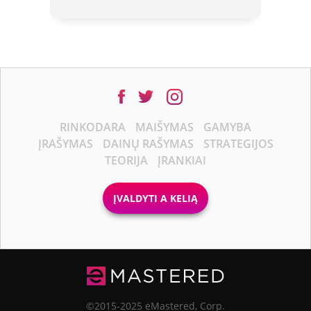
RINKODARA
MAIŠYMAS
GAMYBA
ĮRAŠYMAS
DAINŲ RAŠYMAS
STRATEGIJOS
TEORIJA
ĮRANKIAI
ĮVALDYTI A KELIĄ
©2015-2025 eMastered, Corp.