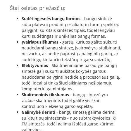
Štai keletas priežasčių:
Sudėtingesnės bangų formos
- bangų sintezė
siūlo platesnį pradinių osciliatorių formų spektrą,
palyginti su kitais sintezės tipais, todėl lengviau
kurti sudėtingas ir unikalias bangų formas.
Įvairiapusiškumas
- garsų, kuriuos galite sukurti
naudodami bangų sintezę, įvairovė yra stulbinanti,
nesvarbu, ar norite paprastų analoginių garsų, ar
sudėtingų kintančių tekstūrų ir garsovaizdžių.
Efektyvumas
- Skaitmeniniame pasaulyje bangų
sintezė gali sukurti aukštos kokybės garsus
naudodama palyginti nedidelę procesoriaus galią,
todėl idealiai tinka šiuolaikiniams nešiojamųjų
kompiuterių gamintojams.
Skaitmeninis tikslumas
- bangų sintezė yra
visiškai
skaitmeninė, todėl galite visiškai
kontroliuoti kiekvieną garso aspektą.
Galimybė derinti
- bangų sintezę galima derinti
su kitų tipų sintezėmis - nuo subtraktyviosios iki
FM sintezės, todėl galima išplėsti garso kūrimo
galimybes.