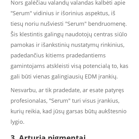
Nors galėčiau valandų valandas kalbėti apie
"Serum" vidinius ir išorinius aspektus, iš
tiesų noriu nušviesti "Serum" bendruomenę.
Šis klestintis galingų naudotojų centras siūlo
pamokas ir išankstinių nustatymų rinkinius,
padedančius kitiems pradedantiems
gamintojams atskleisti visą potencialą to, kas
gali būti vienas galingiausių EDM įrankių.
Nesvarbu, ar tik pradedate, ar esate patyręs
profesionalas, "Serum" turi visus įrankius,
kurių reikia, kad jūsų garsas būtų aukštesnio
lygio.
3. Arturia pigmentai