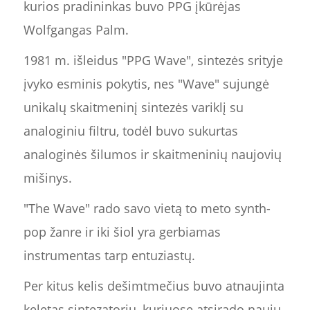
kurios pradininkas buvo PPG įkūrėjas
Wolfgangas Palm.
1981 m. išleidus "PPG Wave", sintezės srityje
įvyko esminis pokytis, nes "Wave" sujungė
unikalų skaitmeninį sintezės variklį su
analoginiu filtru, todėl buvo sukurtas
analoginės šilumos ir skaitmeninių naujovių
mišinys.
"The Wave" rado savo vietą to meto synth-
pop žanre ir iki šiol yra gerbiamas
instrumentas tarp entuziastų.
Per kitus kelis dešimtmečius buvo atnaujinta
keletas sintezatorių, kuriuose atsirado naujų