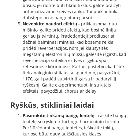
bosus, jei norite būti tikrai tikslūs, galite braižyti
automatizavimo kreives ranka. Tai puikiai tinka
dubstepo boso banguotam garsui.
Nevenkite naudoti efektų
- priklausomai nuo
mišinio, galite pridėti efektų, kad bosinė linija
geriau įsitvirtintų. Pradedantieji prodiuseriai
dažnai baiminasi minties, kad bosams reikia
pridėti reverberacijos, nors jei klausysitės
mėgstamų elektroninių miksų, galėsite išgirsti, kad
reverberacija suteikia erdvės ir gylio, ypač
retesniuose kūriniuose. Kartais pastebiu, kad šiek
tiek analoginio stiliaus suspaudimo, pavyzdžiui,
1176, gali padėti sutvirtinti garsą ir padaryti jį
ryškesnį. Galite eksperimentuoti ir su kitais
efektais, pavyzdžiui, chorus ar delay.
Ryškūs, stikliniai laidai
Pasirinkite tinkamą bangų lentelę
- raskite bangų
lentelę su ryškiu ir turtingu harmoniniu turiniu.
Peržiūrėdami bangų lenteles, ieškokite tokių,
kuriose būtų daug aukščiausios klasės