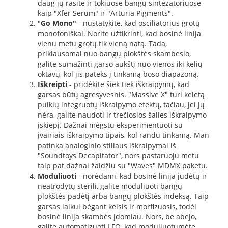
daug jų rasite ir tokiuose bangų sintezatoriuose
kaip "Xfer Serum" ir "Arturia Pigments".
"
Go Mono"
- nustatykite, kad osciliatorius grotų
monofoniškai. Norite užtikrinti, kad bosinė linija
vienu metu grotų tik vieną natą. Tada,
priklausomai nuo bangų plokštės skambesio,
galite sumažinti garso aukštį nuo vienos iki kelių
oktavų, kol jis pateks į tinkamą boso diapazoną.
Iškreipti
- pridėkite šiek tiek iškraipymų, kad
garsas būtų agresyvesnis. "Massive X" turi keletą
puikių integruotų iškraipymo efektų, tačiau, jei jų
nėra, galite naudoti ir trečiosios šalies iškraipymo
įskiepį. Dažnai mėgstu eksperimentuoti su
įvairiais iškraipymo tipais, kol randu tinkamą. Man
patinka analoginio stiliaus iškraipymai iš
"Soundtoys Decapitator", nors pastaruoju metu
taip pat dažnai žaidžiu su "Waves" MDMX paketu.
Moduliuoti
- norėdami, kad bosinė linija judėtų ir
neatrodytų sterili, galite moduliuoti bangų
plokštės padėtį arba bangų plokštės indeksą. Taip
garsas laikui bėgant keisis ir morfizuosis, todėl
bosinė linija skambės įdomiau. Nors, be abejo,
galite automatizuoti LFO, kad moduliuotumėte