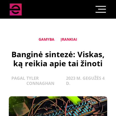
GAMYBA
ĮRANKIAI
Banginė sintezė: Viskas,
ką reikia apie tai žinoti
PAGAL
TYLER
2023 M. GEGUŽĖS 4
CONNAGHAN
D.