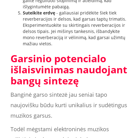
galite reguliuoti slopinimą ir atleidimą, kad
išlygintumėte pabaigą.
Suteikite erdvę
- galiausiai pridėkite šiek tiek
reverberacijos ir delsos, kad garsas taptų trimatis.
Eksperimentuokite su skirtingais reverberacijos ir
delsos tipais. Jei mišinys tankesnis, išbandykite
mono reverberaciją ir vėlinimą, kad garsai užimtų
mažiau vietos.
Garsinio potencialo
išlaisvinimas naudojant
bangų sintezę
Banginė garso sintezė jau seniai tapo
naujovišku būdu kurti unikalius ir sudėtingus
muzikos garsus.
Todėl mėgstami elektroninės muzikos