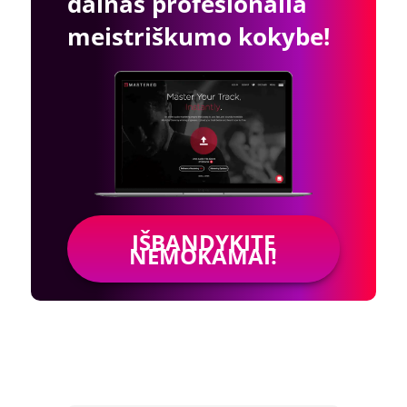
dainas profesionalia
meistriškumo kokybe!
IŠBANDYKITE
NEMOKAMAI!