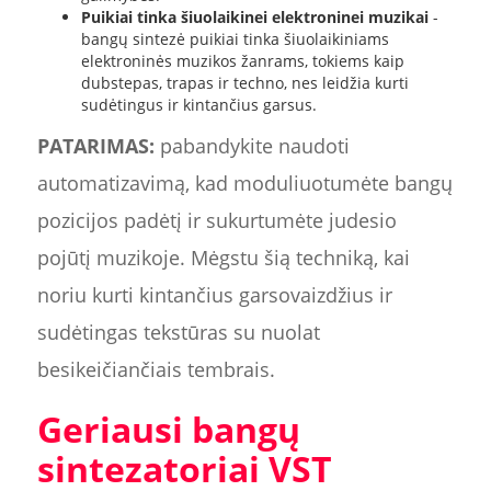
Puikiai tinka šiuolaikinei elektroninei muzikai
-
bangų sintezė puikiai tinka šiuolaikiniams
elektroninės muzikos žanrams, tokiems kaip
dubstepas, trapas ir techno, nes leidžia kurti
sudėtingus ir kintančius garsus.
PATARIMAS:
pabandykite naudoti
automatizavimą, kad moduliuotumėte bangų
pozicijos padėtį ir sukurtumėte judesio
pojūtį muzikoje. Mėgstu šią techniką, kai
noriu kurti kintančius garsovaizdžius ir
sudėtingas tekstūras su nuolat
besikeičiančiais tembrais.
Geriausi bangų
sintezatoriai VST