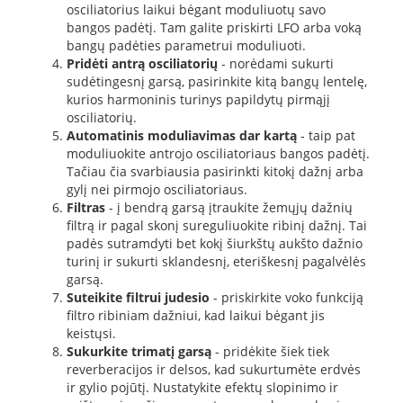
osciliatorius laikui bėgant moduliuotų savo
bangos padėtį. Tam galite priskirti LFO arba voką
bangų padėties parametrui moduliuoti.
Pridėti antrą osciliatorių
- norėdami sukurti
sudėtingesnį garsą, pasirinkite kitą bangų lentelę,
kurios harmoninis turinys papildytų pirmąjį
osciliatorių.
Automatinis moduliavimas dar kartą
- taip pat
moduliuokite antrojo osciliatoriaus bangos padėtį.
Tačiau čia svarbiausia pasirinkti kitokį dažnį arba
gylį nei pirmojo osciliatoriaus.
Filtras
- į bendrą garsą įtraukite žemųjų dažnių
filtrą ir pagal skonį sureguliuokite ribinį dažnį. Tai
padės sutramdyti bet kokį šiurkštų aukšto dažnio
turinį ir sukurti sklandesnį, eteriškesnį pagalvėlės
garsą.
Suteikite filtrui judesio
- priskirkite voko funkciją
filtro ribiniam dažniui, kad laikui bėgant jis
keistųsi.
Sukurkite trimatį garsą
- pridėkite šiek tiek
reverberacijos ir delsos, kad sukurtumėte erdvės
ir gylio pojūtį. Nustatykite efektų slopinimo ir