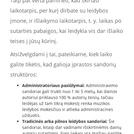
Taip pat verta paminėti, kad skiriasi
laikotarpis, per kurį dirbate su leidybos
įmone, ir išlaikymo laikotarpis, t. y. laikas po
sutarties pabaigos, kai leidykla vis dar išlaiko
teises į jūsų kūrinį.
Atsižvelgdami į tai, pateikiame, kiek laiko
galite tikėtis, kad galioja įprastos sandorių
struktūros:
Administratoriaus pasiūlymai:
Administravimo
sandoriai gali trukti nuo 1 iki 5 metų, kai dainos
autoriui priklauso 100 % autorių teisių, tačiau
leidėjas už tam tikrą mokestį renka muzikos
leidybos mokesčius ir atlieka administracines
užduotis.
Tradicinės arba pilnos leidybos sandoriai:
Šie
sandoriai, kitaip dar vadinami išskirtinėmis dainų
autorių sutartimis, šiais laikais yra mažiau paplitę,