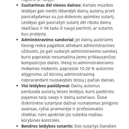
Susitarimas dėl vienos dainos:
Kartais muzikos
leidėjas gali norėti išbandyti dainų autorių prieš
pasirašydamas su juo didesnės apimties sutartį.
Leidėjas gali pasirašyti sutartį dėl riboto dainų
skaičiaus ir tik tada iš naujo įvertinti, ar sutartis
bus pratęsta.
Administravimo sandoriai:
Jei dainų autoriams
tiesiog reikia pagalbos atliekant administracines
užduotis, jie gali sudaryti administravimo sandorį,
kuris paprastai nesumažina jiems priklausančios
kompozicijos dalies. Vietoj to administratoriams
mokamas mokestis, paprastai 10-20 % autorinio
atlyginimo, už kūrinių administravimą
neprarandant nuosavybės teisių į pačias dainas.
Visi leidybos pasiūlymai:
Dainų autorius
perduoda autorių teises leidėjui, kuris paskirsto
pajamas tarp savęs ir dainų autoriaus. Šiose
išskirtinėse sutartyse dažnai numatomas piniginis
avansas, ryšiai pramonėje ir profesionalūs
ištekliai, nors apskritai jos suteikia mažiau
kūrybinės kontrolės.
Bendros leidybos sutartis:
šios sutartys šiandien