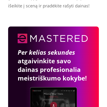
išeikite į sceną ir pradėkite rašyti dainas!
Per kelias sekundes
atgaivinkite savo
dainas profesionalia
meistriškumo kokybe!