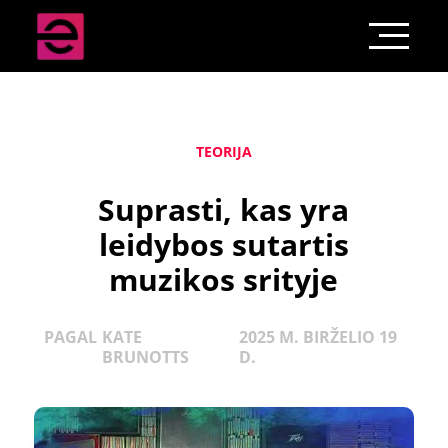
TEORIJA
Suprasti, kas yra
leidybos sutartis
muzikos srityje
PAGAL
KATE
2025 M. BIRŽELIO 19
BRUNOTTS
D.