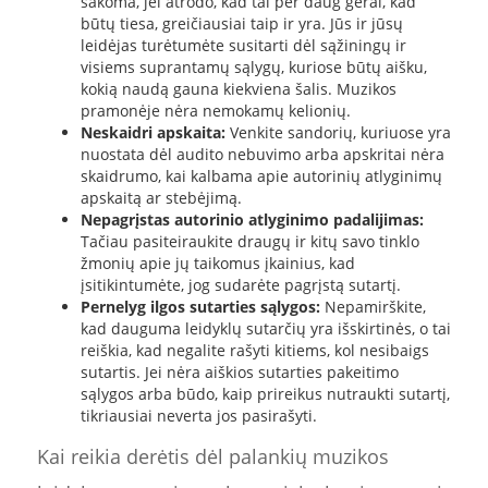
sakoma, jei atrodo, kad tai per daug gerai, kad
būtų tiesa, greičiausiai taip ir yra. Jūs ir jūsų
leidėjas turėtumėte susitarti dėl sąžiningų ir
visiems suprantamų sąlygų, kuriose būtų aišku,
kokią naudą gauna kiekviena šalis. Muzikos
pramonėje nėra nemokamų kelionių.
Neskaidri apskaita:
Venkite sandorių, kuriuose yra
nuostata dėl audito nebuvimo arba apskritai nėra
skaidrumo, kai kalbama apie autorinių atlyginimų
apskaitą ar stebėjimą.
Nepagrįstas autorinio atlyginimo padalijimas:
Tačiau pasiteiraukite draugų ir kitų savo tinklo
žmonių apie jų taikomus įkainius, kad
įsitikintumėte, jog sudarėte pagrįstą sutartį.
Pernelyg ilgos sutarties sąlygos:
Nepamirškite,
kad dauguma leidyklų sutarčių yra išskirtinės, o tai
reiškia, kad negalite rašyti kitiems, kol nesibaigs
sutartis. Jei nėra aiškios sutarties pakeitimo
sąlygos arba būdo, kaip prireikus nutraukti sutartį,
tikriausiai neverta jos pasirašyti.
Kai reikia derėtis dėl palankių muzikos