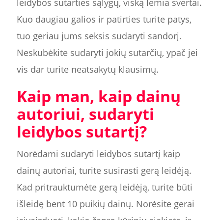
leidybos sutarties sąlygų, viską lemia svertai.
Kuo daugiau galios ir patirties turite patys,
tuo geriau jums seksis sudaryti sandorį.
Neskubėkite sudaryti jokių sutarčių, ypač jei
vis dar turite neatsakytų klausimų.
Kaip man, kaip dainų
autoriui, sudaryti
leidybos sutartį?
Norėdami sudaryti leidybos sutartį kaip
dainų autoriai, turite susirasti gerą leidėją.
Kad pritrauktumėte gerą leidėją, turite būti
išleidę bent 10 puikių dainų. Norėsite gerai