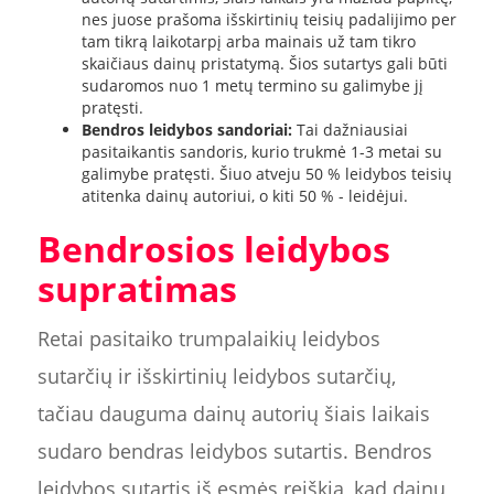
nes juose prašoma išskirtinių teisių padalijimo per
tam tikrą laikotarpį arba mainais už tam tikro
skaičiaus dainų pristatymą. Šios sutartys gali būti
sudaromos nuo 1 metų termino su galimybe jį
pratęsti.
Bendros leidybos sandoriai:
Tai dažniausiai
pasitaikantis sandoris, kurio trukmė 1-3 metai su
galimybe pratęsti. Šiuo atveju 50 % leidybos teisių
atitenka dainų autoriui, o kiti 50 % - leidėjui.
Bendrosios leidybos
supratimas
Retai pasitaiko trumpalaikių leidybos
sutarčių ir išskirtinių leidybos sutarčių,
tačiau dauguma dainų autorių šiais laikais
sudaro bendras leidybos sutartis. Bendros
leidybos sutartis iš esmės reiškia, kad dainų