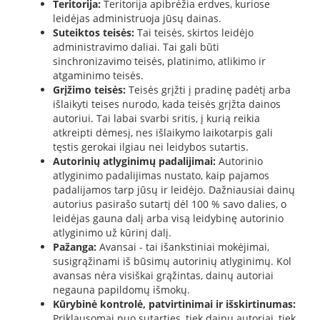
Teritorija:
Teritorija apibrėžia erdves, kuriose
leidėjas administruoja jūsų dainas.
Suteiktos teisės:
Tai teisės, skirtos leidėjo
administravimo daliai. Tai gali būti
sinchronizavimo teisės, platinimo, atlikimo ir
atgaminimo teisės.
Grįžimo teisės:
Teisės grįžti į pradinę padėtį arba
išlaikyti teises nurodo, kada teisės grįžta dainos
autoriui. Tai labai svarbi sritis, į kurią reikia
atkreipti dėmesį, nes išlaikymo laikotarpis gali
tęstis gerokai ilgiau nei leidybos sutartis.
Autorinių atlyginimų padalijimai:
Autorinio
atlyginimo padalijimas nustato, kaip pajamos
padalijamos tarp jūsų ir leidėjo. Dažniausiai dainų
autorius pasirašo sutartį dėl 100 % savo dalies, o
leidėjas gauna dalį arba visą leidybinę autorinio
atlyginimo už kūrinį dalį.
Pažanga:
Avansai - tai išankstiniai mokėjimai,
susigrąžinami iš būsimų autorinių atlyginimų. Kol
avansas nėra visiškai grąžintas, dainų autoriai
negauna papildomų išmokų.
Kūrybinė kontrolė, patvirtinimai ir išskirtinumas:
Priklausomai nuo sutarties, tiek dainų autoriai, tiek