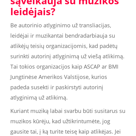
sąveikauja su muzikos
leidėjais?
Be autorinio atlyginimo už transliacijas,
leidėjai ir muzikantai bendradarbiauja su
atlikėjų teisių organizacijomis, kad padėtų
surinkti autorinį atlyginimą už viešą atlikimą.
Tai tokios organizacijos kaip ASCAP ar BMI
Jungtinėse Amerikos Valstijose, kurios
padeda susekti ir paskirstyti autorinį
atlyginimą už atlikimą.
Kuriant muziką labai svarbu būti susitarus su
muzikos kūrėju, kad užtikrintumėte, jog
gausite tai, į ką turite teisę kaip atlikėjas. Jei