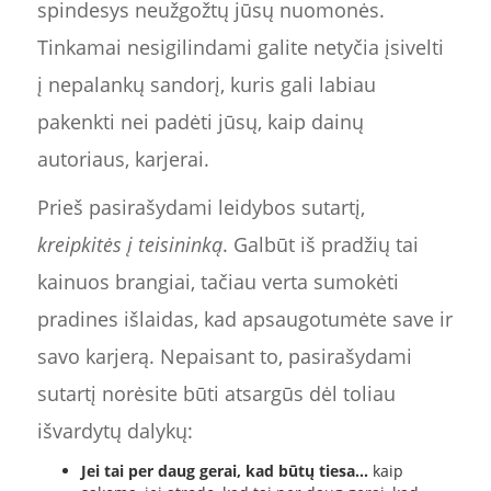
spindesys neužgožtų jūsų nuomonės.
Tinkamai nesigilindami galite netyčia įsivelti
į nepalankų sandorį, kuris gali labiau
pakenkti nei padėti jūsų, kaip dainų
autoriaus, karjerai.
Prieš pasirašydami leidybos sutartį,
kreipkitės į teisininką
. Galbūt iš pradžių tai
kainuos brangiai, tačiau verta sumokėti
pradines išlaidas, kad apsaugotumėte save ir
savo karjerą. Nepaisant to, pasirašydami
sutartį norėsite būti atsargūs dėl toliau
išvardytų dalykų:
Jei tai per daug gerai, kad būtų tiesa...
kaip