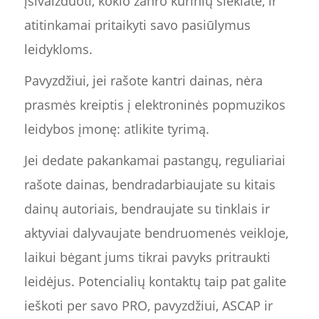
įsivaizduoti, kokio žanro kūrinių siekiate, ir
atitinkamai pritaikyti savo pasiūlymus
leidykloms.
Pavyzdžiui, jei rašote kantri dainas, nėra
prasmės kreiptis į elektroninės popmuzikos
leidybos įmonę: atlikite tyrimą.
Jei dedate pakankamai pastangų, reguliariai
rašote dainas, bendradarbiaujate su kitais
dainų autoriais, bendraujate su tinklais ir
aktyviai dalyvaujate bendruomenės veikloje,
laikui bėgant jums tikrai pavyks pritraukti
leidėjus. Potencialių kontaktų taip pat galite
ieškoti per savo PRO, pavyzdžiui, ASCAP ir