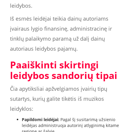
leidybos.
Iš esmės leidėjai teikia dainų autoriams
įvairaus lygio finansinę, administracinę ir
tinklų palaikymo paramą už dalį dainų
autoriaus leidybos pajamų.
Paaiškinti skirtingi
leidybos sandorių tipai
Čia apytiksliai apžvelgiamos įvairių tipų
sutartys, kurių galite tikėtis iš muzikos
leidyklos:
Papildomi leidėjai:
Pagal šį susitarimą užsienio
leidėjas administruoja autorinį atlyginimą kitame
regione ar šalyje.