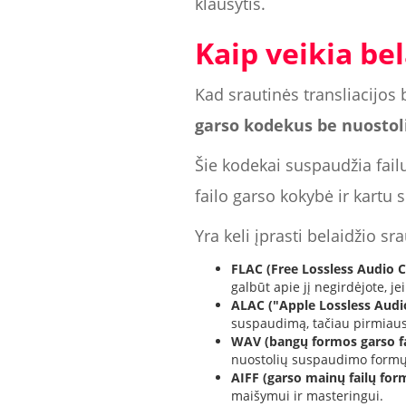
klausytis.
Kaip veikia bel
Kad srautinės transliacijos
garso kodekus be nuostol
Šie kodekai suspaudžia fail
failo garso kokybė ir kartu 
Yra keli įprasti belaidžio s
FLAC (Free Lossless Audio 
galbūt apie jį negirdėjote, je
ALAC ("Apple Lossless Audi
suspaudimą, tačiau pirmiaus
WAV (bangų formos garso fa
nuostolių suspaudimo formų 
AIFF (garso mainų failų for
maišymui ir masteringui.