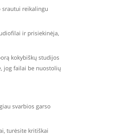
 srautui reikalingu
ofilai ir prisiekinėja,
porą kokybiškų studijos
, jog failai be nuostolių
ugiau svarbios garso
, turėsite kritiškai