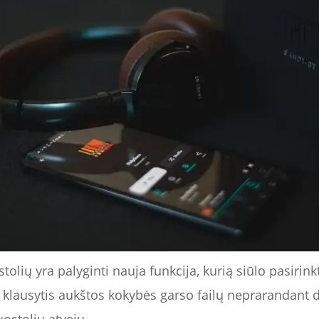
tolių yra palyginti nauja funkcija, kurią siūlo pasirink
 klausytis aukštos kokybės garso failų neprarandant 