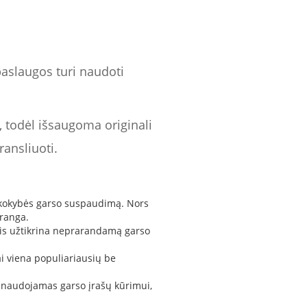
paslaugos turi naudoti
, todėl išsaugoma originali
ransliuoti.
s kokybės garso suspaudimą. Nors
įranga.
 jis užtikrina neprarandamą garso
ai viena populiariausių be
i naudojamas garso įrašų kūrimui,