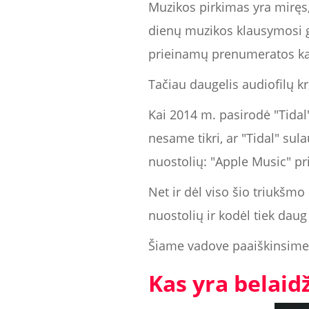
Muzikos pirkimas yra miręs, 
dienų muzikos klausymosi ga
prieinamų prenumeratos k
Tačiau daugelis audiofilų k
Kai 2014 m. pasirodė "Tidal"
nesame tikri, ar "Tidal" su
nuostolių: "Apple Music" pri
Net ir dėl viso šio triukšmo
nuostolių ir kodėl tiek daug
Šiame vadove paaiškinsime, 
Kas yra belaidž