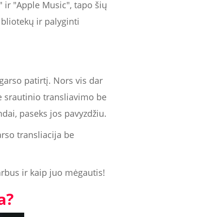
 ir "Apple Music", tapo šių
liotekų ir palyginti
garso patirtį. Nors vis dar
e srautinio transliavimo be
ndai, paseks jos pavyzdžiu.
rso transliacija be
rbus ir kaip juo mėgautis!
a?