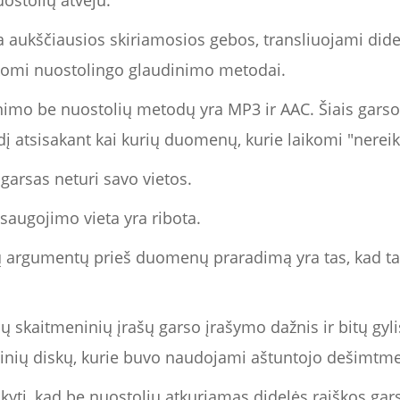
uostolių atveju.
a aukščiausios skiriamosios gebos, transliuojami didel
ikomi nuostolingo glaudinimo metodai.
inimo be nuostolių metodų yra MP3 ir AAC. Šiais gars
dį atsisakant kai kurių duomenų, kurie laikomi "nerei
 garsas neturi savo vietos.
i saugojimo vieta yra ribota.
ų argumentų prieš duomenų praradimą yra tas, kad tai
 skaitmeninių įrašų garso įrašymo dažnis ir bitų gylis
inių diskų, kurie buvo naudojami aštuntojo dešimtme
yti, kad be nuostolių atkuriamas didelės raiškos gar