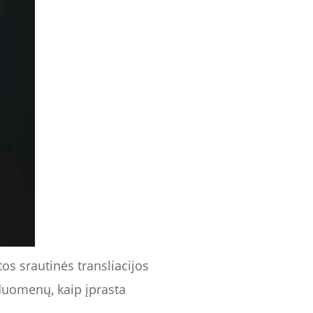
tos srautinės transliacijos
duomenų, kaip įprasta