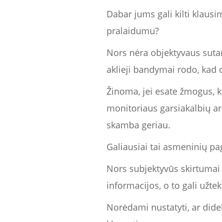
Dabar jums gali kilti klaus
pralaidumu?
Nors nėra objektyvaus sutari
aklieji bandymai rodo, kad d
Žinoma, jei esate žmogus, k
monitoriaus garsiakalbių arb
skamba geriau.
Galiausiai tai asmeninių p
Nors subjektyvūs skirtumai 
informacijos, o to gali užte
Norėdami nustatyti, ar didel