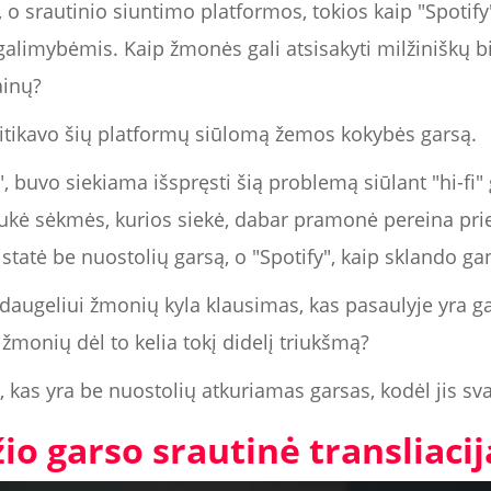
o srautinio siuntimo platformos, tokios kaip "Spotify"
limybėmis. Kaip žmonės gali atsisakyti milžiniškų bib
ainų?
ritikavo šių platformų siūlomą žemos kokybės garsą.
, buvo siekiama išspręsti šią problemą siūlant "hi-fi" 
laukė sėkmės, kurios siekė, dabar pramonė pereina pri
statė be nuostolių garsą, o "Spotify", kaip sklando ga
 daugeliui žmonių kyla klausimas, kas pasaulyje yra ga
 žmonių dėl to kelia tokį didelį triukšmą?
kas yra be nuostolių atkuriamas garsas, kodėl jis sva
io garso srautinė transliacij