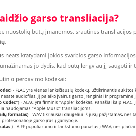
aidžio garso transliacija?
 be nuostolių būtų įmanomos, srautinės transliacijos 
ių
.
us neatsikratydami jokios svarbios garso informacijos
sumažinamas jo dydis, kad būtų lengviau jį saugoti ir t
rautinio perdavimo kodekai:
Codec)
- FLAC yra vienas lanksčiausių kodekų, užtikrinantis aukšto
i nesate audiofilas, jį palaiko įvairūs garso įrenginiai ir programinė 
o Codec")
- ALAC yra firminis "Apple" kodekas. Panašiai kaip FLAC,
ia naudojamas "Apple Music" transliacijoms.
ilų formatas)
- WAV tikriausiai daugeliui iš jūsų pažįstamas, nes t
profesionalioje garso įrašų gamyboje.
matas
) - AIFF populiarumu ir lankstumu panašus į WAV, nes plačia