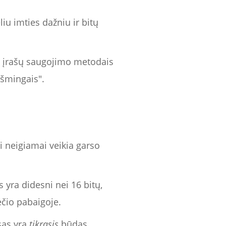
iu imties dažniu ir bitų
o įrašų saugojimo metodais
kšmingais".
 neigiamai veikia garso
 yra didesni nei 16 bitų,
čio pabaigoje.
sas yra
tikrasis
būdas