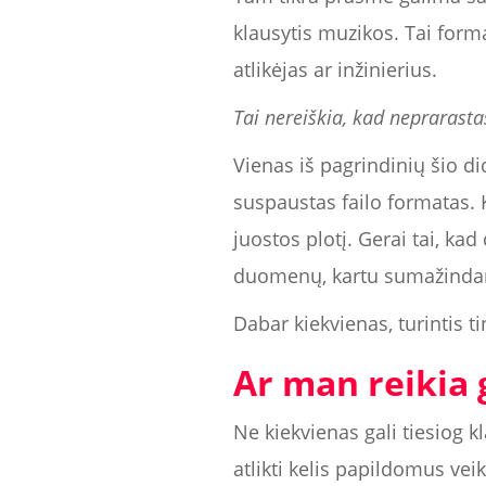
klausytis muzikos. Tai forma
atlikėjas ar inžinierius.
Tai nereiškia, kad neprarastas
Vienas iš pagrindinių šio di
suspaustas failo formatas. 
juostos plotį. Gerai tai, k
duomenų, kartu sumažindam
Dabar kiekvienas, turintis ti
Ar man reikia 
Ne kiekvienas gali tiesiog k
atlikti kelis papildomus veik