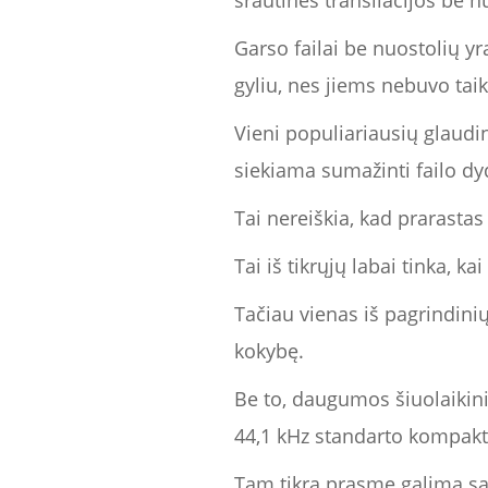
srautinės transliacijos be n
Garso failai be nuostolių yr
gyliu, nes jiems nebuvo ta
Vieni populiariausių glaud
siekiama sumažinti failo dy
Tai nereiškia, kad prarastas
Tai iš tikrųjų labai tinka, ka
Tačiau vienas iš pagrindini
kokybę.
Be to, daugumos šiuolaikinių
44,1 kHz standarto kompakt
Tam tikra prasme galima sak