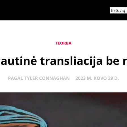
TEORIJA
rautinė transliacija be 
PAGAL
TYLER CONNAGHAN
2023 M. KOVO 29 D.