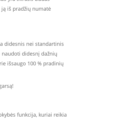
p ją iš pradžių numatė
ra didesnis nei standartinis
e naudoti didesnį dažnių
rie išsaugo 100 % pradinių
garsą!
kybės funkcija, kuriai reikia