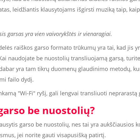
tas, leidžiantis klausytojams išgirsti muziką taip, kai
is garsas yra vien vaivorykštės ir vienaragiai.
delės raiškos garso formato trūkumų yra tai, kad jis y
Kai naudojate be nuostolių transliuojamą garsą, turit
ad dabar yra tam tikrų duomenų glaudinimo metodų, ku
i failo dydį.
nkamą "Wi-Fi" ryšį, gali lengvai transliuoti neprarastą 
garso be nuostolių?
lausytis garso be nuostolių, nes tai yra aukščiausios ko
smus, jei norite gauti visapusišką patirtį.