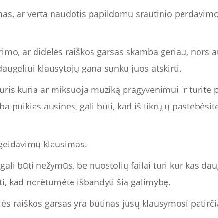
imas, ar verta naudotis papildomu srautinio perdavimo
mo, ar didelės raiškos garsas skamba geriau, nors audi
augeliui klausytojų gana sunku juos atskirti.
uris kuria ar miksuoja muziką pragyvenimui ir turite 
a puikias ausines, gali būti, kad iš tikrųjų pastebėsite
ageidavimų klausimas.
gali būti nežymūs, be nuostolių failai turi kur kas da
kti, kad norėtumėte išbandyti šią galimybę.
ės raiškos garsas yra būtinas jūsų klausymosi patirčiai