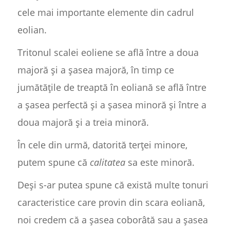
cele mai importante elemente din cadrul
eolian.
Tritonul scalei eoliene se află între a doua
majoră și a șasea majoră, în timp ce
jumătățile de treaptă în eoliană se află între
a șasea perfectă și a șasea minoră și între a
doua majoră și a treia minoră.
În cele din urmă, datorită terței minore,
putem spune că
calitatea
sa este minoră.
Deși s-ar putea spune că există multe tonuri
caracteristice care provin din scara eoliană,
noi credem că a șasea coborâtă sau a șasea