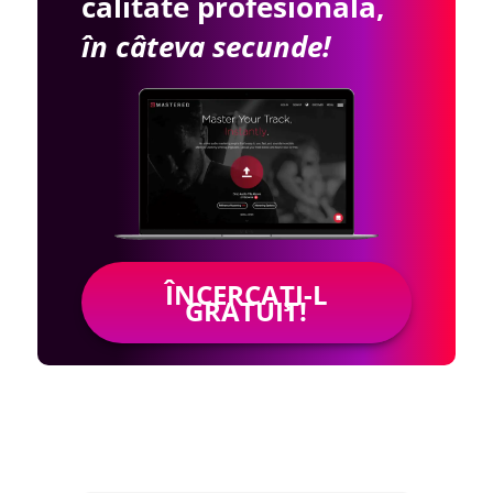
calitate profesională,
în câteva secunde!
ÎNCERCAȚI-L
GRATUIT!