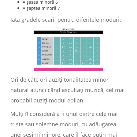
A șasea minoră 6
A șaptea minoră 7
Iată gradele scării pentru diferitele moduri:
Ori de câte ori auziți tonalitatea minor
natural atunci când ascultați muzică, cel mai
probabil auziți modul eolian.
Mulți îl consideră a fi unul dintre cele mai
triste sau solemne moduri, cu adăugarea
unei șesimi minore, care îl face puțin mai