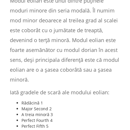
Modul eolian este unul dintre puținele
moduri minore din seria modală. Îl numim
mod minor deoarece al treilea grad al scalei
este coborât cu o jumătate de treaptă,
devenind o terță minoră. Modul eolian este
foarte asemănător cu modul dorian în acest
sens, deși principala diferență este că modul
eolian are o a șasea coborâtă sau a șasea
minoră.
Iată gradele de scară ale modului eolian:
Rădăcină 1
Major Second 2
A treia minoră 3
Perfect Fourth 4
Perfect Fifth 5