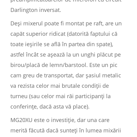
Darlington inversat.
Deși mixerul poate fi montat pe raft, are un
capăt superior ridicat (datorită faptului că
toate ieșirile se află în partea din spate),
astfel încât se așează la un unghi plăcut pe
birou/placă de lemn/barstool. Este un pic
cam greu de transportat, dar șasiul metalic
va rezista celor mai brutale condiții de
turneu (sau celor mai răi participanți la
conferințe, dacă asta vă place).
MG20XU este o investiție, dar una care
merită făcută dacă sunteți în lumea mixării