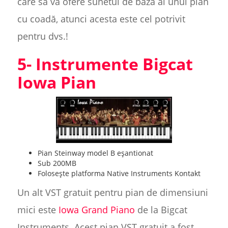
care să vă ofere sunetul de bază al unui pian
cu coadă, atunci acesta este cel potrivit
pentru dvs.!
5- Instrumente Bigcat
Iowa Pian
Pian Steinway model B eșantionat
Sub 200MB
Folosește platforma Native Instruments Kontakt
Un alt VST gratuit pentru pian de dimensiuni
mici este
Iowa Grand Piano
de la Bigcat
Instruments. Acest pian VST gratuit a fost