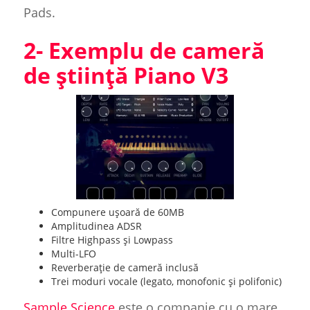
Pads.
2- Exemplu de cameră
de știință Piano V3
Compunere ușoară de 60MB
Amplitudinea ADSR
Filtre Highpass și Lowpass
Multi-LFO
Reverberație de cameră inclusă
Trei moduri vocale (legato, monofonic și polifonic)
Sample Science
este o companie cu o mare