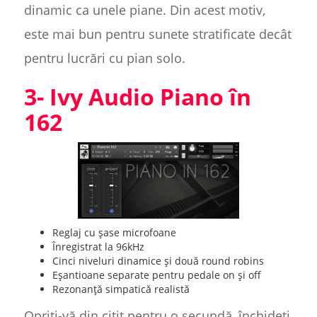
dinamic ca unele piane. Din acest motiv,
este mai bun pentru sunete stratificate decât
pentru lucrări cu pian solo.
3- Ivy Audio Piano în
162
Reglaj cu șase microfoane
Înregistrat la 96kHz
Cinci niveluri dinamice și două round robins
Eșantioane separate pentru pedale on și off
Rezonanță simpatică realistă
Opriți-vă din citit pentru o secundă, închideți