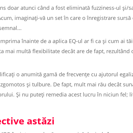
ns doar atunci când a fost eliminată fuzziness-ul și/s
Acum, imaginați-vă un set în care o înregistrare sursă e
semnal...
comprima înainte de a aplica EQ-ul ar fi ca și cum ai tă
mai multă flexibilitate decât are de fapt, rezultând
ificați o anumită gamă de frecvențe cu ajutorul egaliz
zgomotos și tulbure. De fapt, mult mai rău decât suna
rului. Și nu puteți remedia acest lucru în niciun fel; 
ctive astăzi