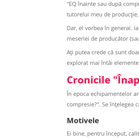
"EQ înainte sau după compr
tutorelui meu de producție, 
Dar, el vorbea în general. I
meseriei de producător (sau 
Ați putea crede că sunt doa
explorat mai întâi elementel
Cronicile "Înap
În epoca echipamentelor ana
compresie?". Se înțelegea că
Motivele
Ei bine, pentru început, cali