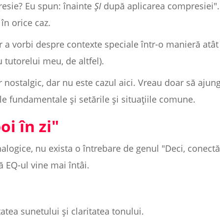
esie? Eu spun: înainte
ȘI
după aplicarea compresiei". 
în orice caz.
ar a vorbi despre contexte speciale într-o manieră atâ
tutorelui meu, de altfel).
r nostalgic, dar nu este cazul aici. Vreau doar să aju
e fundamentale și setările și situațiile comune.
oi în zi"
logice, nu exista o întrebare de genul "Deci, conect
 EQ-ul vine mai întâi.
tatea sunetului și claritatea tonului.