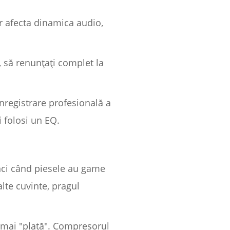
vor afecta dinamica audio,
, să renunțați complet la
înregistrare profesională a
 folosi un EQ.
unci când piesele au game
alte cuvinte, pragul
 mai "plată". Compresorul