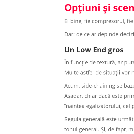
Opțiuni și scen
Ei bine, fie compresorul, fie
Dar: de ce ar depinde deciz
Un Low End gros
În funcție de textură, ar pu
Multe astfel de situații vor 
Acum, side-chaining se baz
Așadar, chiar dacă este pri
înaintea egalizatorului, cel
Regula generală este următo
tonul general. Și, de fapt, 