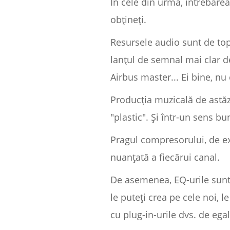
În cele din urmă, întrebare
obțineți.
Resursele audio sunt de top, 
lanțul de semnal mai clar d
Airbus master... Ei bine, nu 
Producția muzicală de astăzi
"plastic". Și într-un sens bu
Pragul compresorului, de e
nuanțată a fiecărui canal.
De asemenea, EQ-urile sunt
le puteți crea pe cele noi, l
cu plug-in-urile dvs. de egal