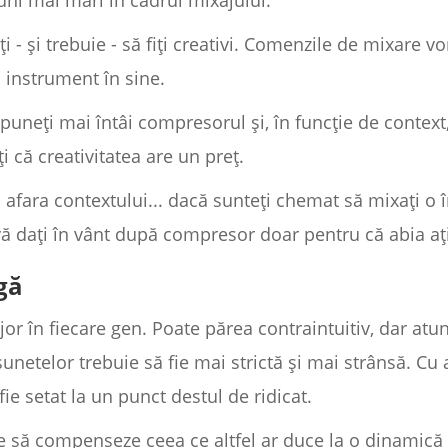
iuni mai mari în cadrul mixajului.
eți - și trebuie - să fiți creativi. Comenzile de mixare 
 instrument în sine.
puneți mai întâi compresorul și, în funcție de context
i că creativitatea are un preț.
în afara contextului... dacă sunteți chemat să mixați o 
vă dați în vânt după compresor doar pentru că abia ați
gă
or în fiecare gen. Poate părea contraintuitiv, dar at
unetelor trebuie să fie mai strictă și mai strânsă. Cu 
ie setat la un punct destul de ridicat.
e să compenseze ceea ce altfel ar duce la o dinamică