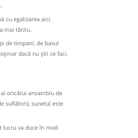
.
ă cu egalizarea aici.
a mai târziu.
upi de timpani, de basul
coșmar dacă nu știi ce faci.
z al oricărui ansamblu de
 suflători), sunetul este
est lucru va duce în mod