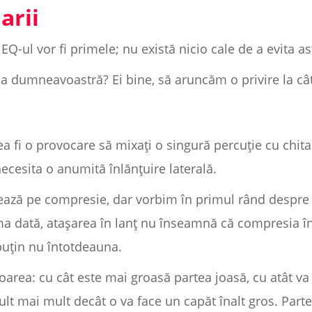
arii
 EQ-ul vor fi primele; nu există nicio cale de a evita as
ia dumneavoastră? Ei bine, să aruncăm o privire la câ
tea fi o provocare să mixați o singură percuție cu chit
necesita o anumită înlănțuire laterală.
ează pe compresie, dar vorbim în primul rând despre 
ma dată, atașarea în lanț nu înseamnă că compresia în
 puțin nu întotdeauna.
area: cu cât este mai groasă partea joasă, cu atât va
mult mai mult decât o va face un capăt înalt gros. Part