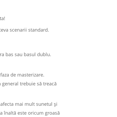
ta!
teva scenarii standard.
ara bas sau basul dublu.
faza de masterizare.
 general trebuie să treacă
 afecta mai mult sunetul și
ea înaltă este oricum groasă