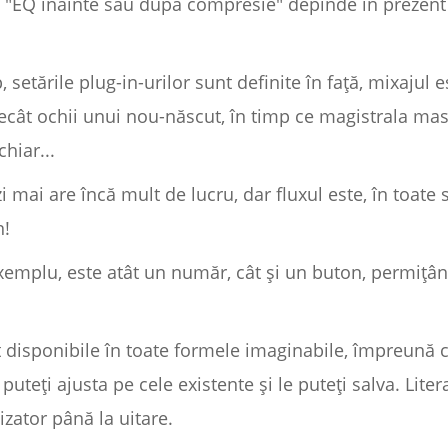
a "EQ înainte sau după compresie" depinde în prezent 
setările plug-in-urilor sunt definite în față, mixajul e
ecât ochii unui nou-născut, în timp ce magistrala mas
chiar...
 mai are încă mult de lucru, dar fluxul este, în toate 
n!
xemplu, este atât un număr, cât și un buton, permițâ
 disponibile în toate formele imaginabile, împreună 
e puteți ajusta pe cele existente și le puteți salva. Li
izator până la uitare.