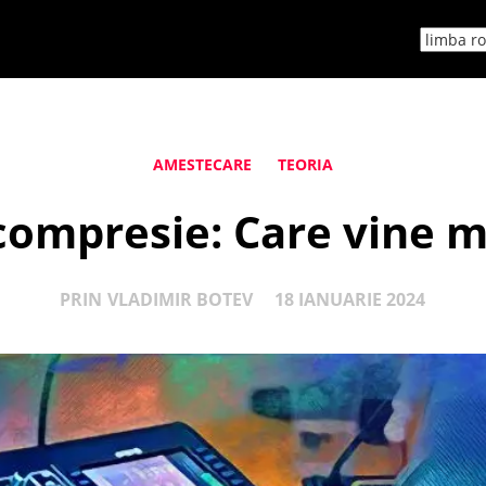
AMESTECARE
TEORIA
compresie: Care vine ma
PRIN
VLADIMIR BOTEV
18 IANUARIE 2024