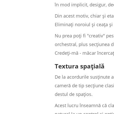
în mod implicit, desigur, de
Din acest motiv, chiar și et
Eliminați noroiul și ceața ș
Nu prea poți fi "creativ" pe
orchestral, plus secțiunea d
Credeți-mă - măcar încercaț
Textura spațială
De la acordurile susținute a
cameră de tip secțiune clasi
destul de spațios.
Acest lucru înseamnă că clar