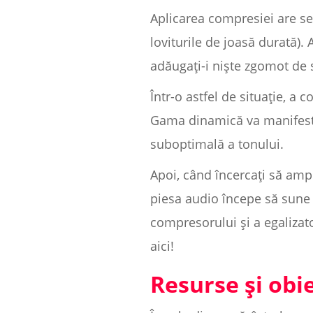
Aplicarea compresiei are se
loviturile de joasă durată). 
adăugați-i niște zgomot de 
Într-o astfel de situație, a 
Gama dinamică va manifesta 
suboptimală a tonului.
Apoi, când încercați să ampl
piesa audio începe să sune 
compresorului și a egalizato
aici!
Resurse și obie