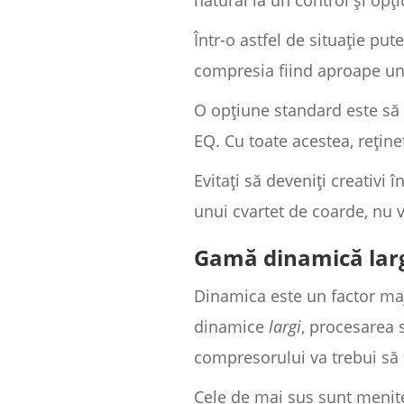
natural la un control și opț
Într-o astfel de situație put
compresia fiind aproape un
O opțiune standard este să 
EQ. Cu toate acestea, rețineț
Evitați să deveniți creativi 
unui cvartet de coarde, nu 
Gamă dinamică lar
Dinamica este un factor maj
dinamice
largi
, procesarea s
compresorului va trebui să f
Cele de mai sus sunt menit