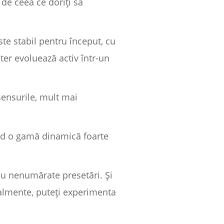
de ceea ce doriți să
ste stabil pentru început, cu
ter evoluează activ într-un
sensurile, mult mai
nd o gamă dinamică foarte
cu nenumărate presetări. Și
teralmente, puteți experimenta