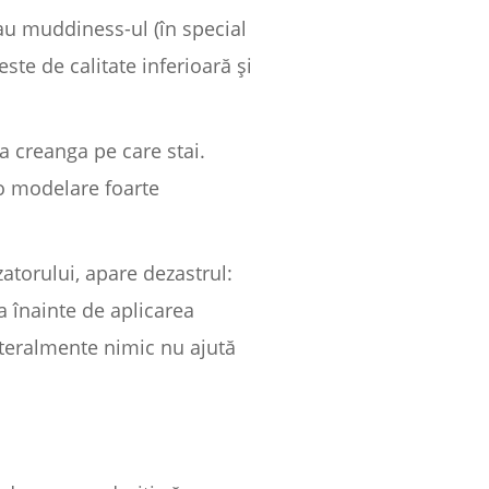
au muddiness-ul (în special
ste de calitate inferioară și
ia creanga pe care stai.
 o modelare foarte
atorului, apare dezastrul:
 înainte de aplicarea
literalmente nimic nu ajută