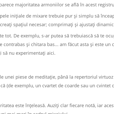
oarece majoritatea armoniilor se află în acest registru
apele inițiale de mixare trebuie pur și simplu să înceap
i creați spațiul necesar; comprimați și ajustați dinamic
ste tot. De exemplu, s-ar putea să trebuiască să te oc
e contrabas și chitara bas... am făcut asta și este un 
i să nu experimentați aici.
le unei piese de meditație, până la repertoriul virtuo
că (de exemplu, un cvartet de coarde sau un cvintet de
itatea este înțeleasă. Auziți clar fiecare notă, iar ac