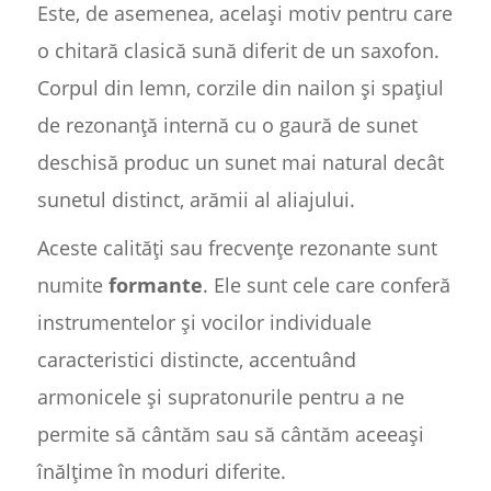
Este, de asemenea, același motiv pentru care
o chitară clasică sună diferit de un saxofon.
Corpul din lemn, corzile din nailon și spațiul
de rezonanță internă cu o gaură de sunet
deschisă produc un sunet mai natural decât
sunetul distinct, arămii al aliajului.
Aceste calități sau frecvențe rezonante sunt
numite
formante
. Ele sunt cele care conferă
instrumentelor și vocilor individuale
caracteristici distincte, accentuând
armonicele și supratonurile pentru a ne
permite să cântăm sau să cântăm aceeași
înălțime în moduri diferite.