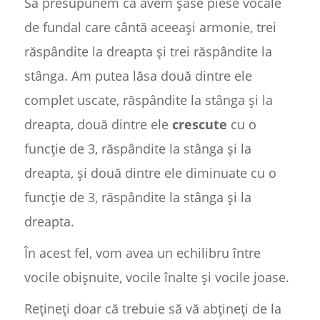
Să presupunem că avem șase piese vocale
de fundal care cântă aceeași armonie, trei
răspândite la dreapta și trei răspândite la
stânga. Am putea lăsa două dintre ele
complet uscate, răspândite la stânga și la
dreapta, două dintre ele
crescute
cu o
funcție de 3, răspândite la stânga și la
dreapta, și două dintre ele diminuate cu o
funcție de 3, răspândite la stânga și la
dreapta.
În acest fel, vom avea un echilibru între
vocile obișnuite, vocile înalte și vocile joase.
Rețineți doar că trebuie să vă abțineți de la