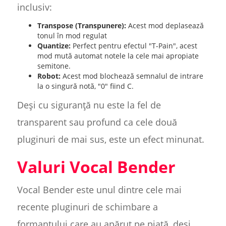
inclusiv:
Transpose (Transpunere):
Acest mod deplasează
tonul în mod regulat
Quantize:
Perfect pentru efectul "T-Pain", acest
mod mută automat notele la cele mai apropiate
semitone.
Robot:
Acest mod blochează semnalul de intrare
la o singură notă, "0" fiind C.
Deși cu siguranță nu este la fel de
transparent sau profund ca cele două
pluginuri de mai sus, este un efect minunat.
Valuri Vocal Bender
Vocal Bender este unul dintre cele mai
recente pluginuri de schimbare a
formantului care au apărut pe piață, deși