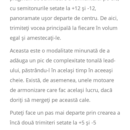
cu semitonurile setate la +12 și -12,
panoramate ușor departe de centru. De aici,
trimiteți vocea principală la fiecare în volum
egal și amestecați-le.
Aceasta este o modalitate minunată de a
adăuga un pic de complexitate tonală lead-
ului, păstrându-l în același timp în aceeași
cheie. Există, de asemenea, unele motoare
de armonizare care fac același lucru, dacă
doriți să mergeți pe această cale.
Puteți face un pas mai departe prin crearea a
încă două trimiteri setate la +5 și -5