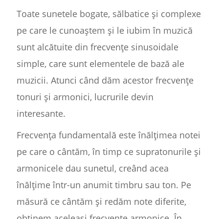
Toate sunetele bogate, sălbatice și complexe
pe care le cunoaștem și le iubim în muzică
sunt alcătuite din frecvențe sinusoidale
simple, care sunt elementele de bază ale
muzicii. Atunci când dăm acestor frecvențe
tonuri și armonici, lucrurile devin
interesante.
Frecvența fundamentală este înălțimea notei
pe care o cântăm, în timp ce supratonurile și
armonicele dau sunetul, creând acea
înălțime într-un anumit timbru sau ton. Pe
măsură ce cântăm și redăm note diferite,
obținem aceleași frecvențe armonice. În