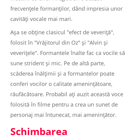
frecvențele formanților, dând impresia unor
cavități vocale mai mari.
Așa se obține clasicul "efect de veveriță",
folosit în "Vrăjitorul din Oz" și "Alvin și
veverițele". Formantele înalte fac ca vocile să
sune strident și mic. Pe de altă parte,
scăderea înălțimii și a formantelor poate
conferi vocilor o calitate amenințătoare,
răufăcătoare. Probabil ați auzit această voce
folosită în filme pentru a crea un sunet de
personaj mai întunecat, mai amenințător.
Schimbarea