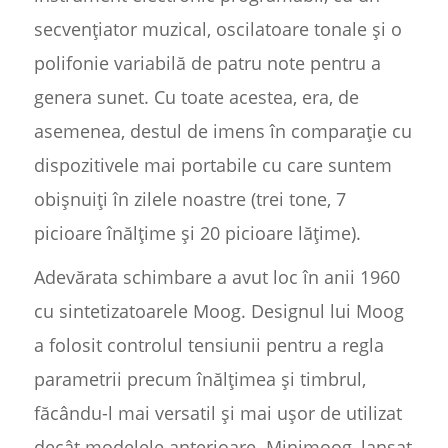
secvențiator muzical, oscilatoare tonale și o
polifonie variabilă de patru note pentru a
genera sunet. Cu toate acestea, era, de
asemenea, destul de imens în comparație cu
dispozitivele mai portabile cu care suntem
obișnuiți în zilele noastre (trei tone, 7
picioare înălțime și 20 picioare lățime).
Adevărata schimbare a avut loc în anii 1960
cu sintetizatoarele Moog. Designul lui Moog
a folosit controlul tensiunii pentru a regla
parametrii precum înălțimea și timbrul,
făcându-l mai versatil și mai ușor de utilizat
decât modelele anterioare. Minimoog, lansat