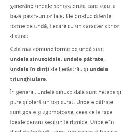
generând undele sonore brute care stau la
baza patch-urilor tale. Ele produc diferite
forme de undă, fiecare cu un caracter sonor
distinct.
Cele mai comune forme de undă sunt
undele sinusoidale
,
undele pătrate
,
undele în dinți
de fierăstrău și
undele
triunghiulare
.
În general, undele sinusoidale sunt netede și
pure și oferă un ton curat. Undele pătrate
sunt goale și zgomotoase, ceea ce le face
ideale pentru secțiunile ritmice. Undele în