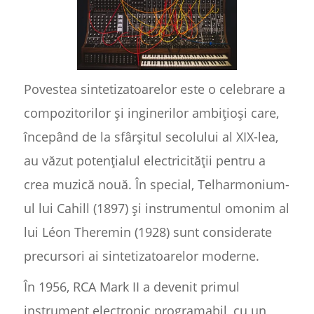
Povestea sintetizatoarelor este o celebrare a
compozitorilor și inginerilor ambițioși care,
începând de la sfârșitul secolului al XIX-lea,
au văzut potențialul electricității pentru a
crea muzică nouă. În special, Telharmonium-
ul lui Cahill (1897) și instrumentul omonim al
lui Léon Theremin (1928) sunt considerate
precursori ai sintetizatoarelor moderne.
În 1956, RCA Mark II a devenit primul
instrument electronic programabil, cu un