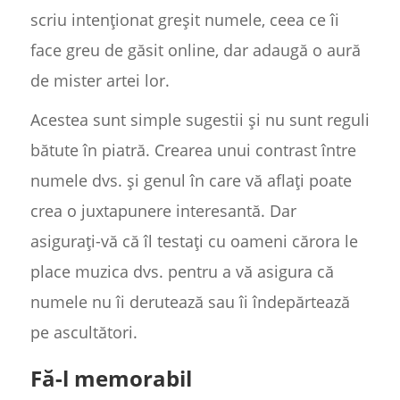
scriu intenționat greșit numele, ceea ce îi
face greu de găsit online, dar adaugă o aură
de mister artei lor.
Acestea sunt simple sugestii și nu sunt reguli
bătute în piatră. Crearea unui contrast între
numele dvs. și genul în care vă aflați poate
crea o juxtapunere interesantă. Dar
asigurați-vă că îl testați cu oameni cărora le
place muzica dvs. pentru a vă asigura că
numele nu îi derutează sau îi îndepărtează
pe ascultători.
Fă-l memorabil