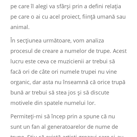
pe care îl alegi va sfârși prin a defini relația
pe care o ai cu acel proiect, ființă umană sau
animal.
În secțiunea următoare, vom analiza
procesul de creare a numelor de trupe. Acest
lucru este ceva ce muzicienii ar trebui să
facă ori de câte ori numele trupei nu vine
organic, dar asta nu înseamnă că orice trupă
bună ar trebui să stea jos și să discute
motivele din spatele numelui lor.
Permiteți-mi să încep prin a spune că nu
sunt un fan al generatoarelor de nume de
trupe. Știu că există artiști grozavi care și-au