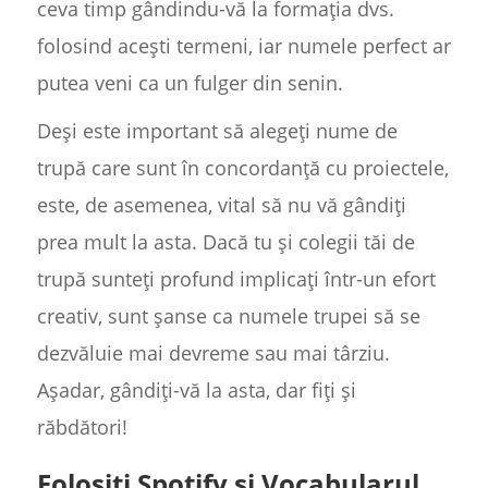
ceva timp gândindu-vă la formația dvs.
folosind acești termeni, iar numele perfect ar
putea veni ca un fulger din senin.
Deși este important să alegeți nume de
trupă care sunt în concordanță cu proiectele,
este, de asemenea, vital să nu vă gândiți
prea mult la asta. Dacă tu și colegii tăi de
trupă sunteți profund implicați într-un efort
creativ, sunt șanse ca numele trupei să se
dezvăluie mai devreme sau mai târziu.
Așadar, gândiți-vă la asta, dar fiți și
răbdători!
Folosiți Spotify și Vocabularul