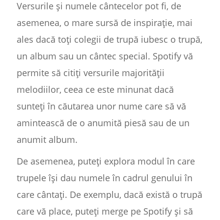
Versurile și numele cântecelor pot fi, de
asemenea, o mare sursă de inspirație, mai
ales dacă toți colegii de trupă iubesc o trupă,
un album sau un cântec special. Spotify vă
permite să citiți versurile majorității
melodiilor, ceea ce este minunat dacă
sunteți în căutarea unor nume care să vă
amintească de o anumită piesă sau de un
anumit album.
De asemenea, puteți explora modul în care
trupele își dau numele în cadrul genului în
care cântați. De exemplu, dacă există o trupă
care vă place, puteți merge pe Spotify și să