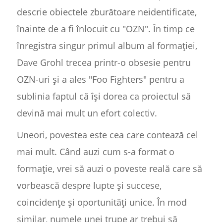
descrie obiectele zburătoare neidentificate,
înainte de a fi înlocuit cu "OZN". În timp ce
înregistra singur primul album al formației,
Dave Grohl trecea printr-o obsesie pentru
OZN-uri și a ales "Foo Fighters" pentru a
sublinia faptul că își dorea ca proiectul să
devină mai mult un efort colectiv.
Uneori, povestea este cea care contează cel
mai mult. Când auzi cum s-a format o
formație, vrei să auzi o poveste reală care să
vorbească despre lupte și succese,
coincidențe și oportunități unice. În mod
similar, numele unei trupe ar trebui să