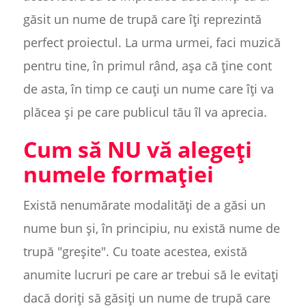
găsit un nume de trupă care îți reprezintă
perfect proiectul. La urma urmei, faci muzică
pentru tine, în primul rând, așa că ține cont
de asta, în timp ce cauți un nume care îți va
plăcea și pe care publicul tău îl va aprecia.
Cum să NU vă alegeți
numele formației
Există nenumărate modalități de a găsi un
nume bun și, în principiu, nu există nume de
trupă "greșite". Cu toate acestea, există
anumite lucruri pe care ar trebui să le evitați
dacă doriți să găsiți un nume de trupă care