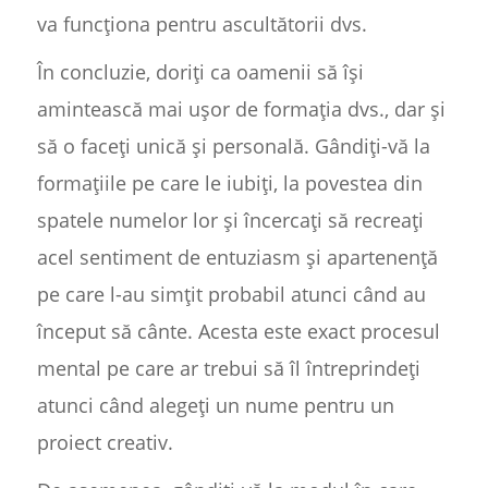
va funcționa pentru ascultătorii dvs.
În concluzie, doriți ca oamenii să își
amintească mai ușor de formația dvs., dar și
să o faceți unică și personală. Gândiți-vă la
formațiile pe care le iubiți, la povestea din
spatele numelor lor și încercați să recreați
acel sentiment de entuziasm și apartenență
pe care l-au simțit probabil atunci când au
început să cânte. Acesta este exact procesul
mental pe care ar trebui să îl întreprindeți
atunci când alegeți un nume pentru un
proiect creativ.