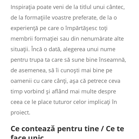
Inspirația poate veni de la titlul unui cântec,
de la formațiile voastre preferate, de la o
experiență pe care o împărtășesc toți
membrii formației sau din nenumărate alte
situații. Încă o dată, alegerea unui nume
pentru trupa ta care să sune bine înseamnă,
de asemenea, să îi cunoști mai bine pe
oamenii cu care cânți, așa că petrece ceva
timp vorbind și aflând mai multe despre
ceea ce le place tuturor celor implicați în
proiect.
Ce contează pentru tine / Ce te
face unic