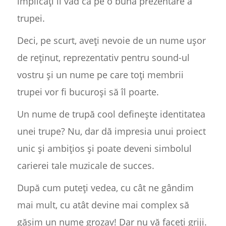
implicați îl văd ca pe o bună prezentare a
trupei.
Deci, pe scurt, aveți nevoie de un nume ușor
de reținut, reprezentativ pentru sound-ul
vostru și un nume pe care toți membrii
trupei vor fi bucuroși să îl poarte.
Un nume de trupă cool definește identitatea
unei trupe? Nu, dar dă impresia unui proiect
unic și ambițios și poate deveni simbolul
carierei tale muzicale de succes.
După cum puteți vedea, cu cât ne gândim
mai mult, cu atât devine mai complex să
găsim un nume grozav! Dar nu vă faceți griji.