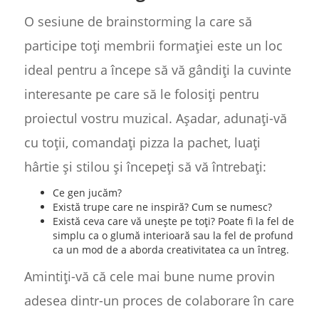
O sesiune de brainstorming la care să
participe toți membrii formației este un loc
ideal pentru a începe să vă gândiți la cuvinte
interesante pe care să le folosiți pentru
proiectul vostru muzical. Așadar, adunați-vă
cu toții, comandați pizza la pachet, luați
hârtie și stilou și începeți să vă întrebați:
Ce gen jucăm?
Există trupe care ne inspiră? Cum se numesc?
Există ceva care vă unește pe toți? Poate fi la fel de
simplu ca o glumă interioară sau la fel de profund
ca un mod de a aborda creativitatea ca un întreg.
Amintiți-vă că cele mai bune nume provin
adesea dintr-un proces de colaborare în care