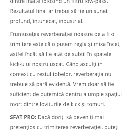
dintre înalte folosind un filtru low-pass.
Rezultatul final ar trebui să fie un sunet
profund, întunecat, industrial.
Frumusețea reverberației noastre de a fi o
trimitere este că o putem regla și mixa încet,
astfel încât să fie atât de subtil în spatele
kick-ului nostru uscat. Când asculți în
context cu restul tobelor, reverberația nu
trebuie să pară evidentă. Vrem doar să fie
suficient de puternică pentru a umple spațiul
mort dintre loviturile de kick și tomuri.
SFAT PRO:
Dacă doriți să deveniți mai
pretențios cu trimiterea reverberației, puteți