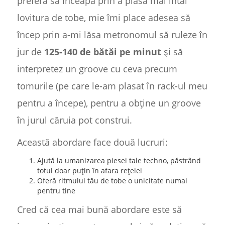
preferă să înceapă prin a plasa mai întâi
lovitura de tobe, mie îmi place adesea să
încep prin a-mi lăsa metronomul să ruleze în
jur de
125-140 de bătăi pe minut
și să
interpretez un groove cu ceva precum
tomurile (pe care le-am plasat în rack-ul meu
pentru a începe), pentru a obține un groove
în jurul căruia pot construi.
Această abordare face două lucruri:
Ajută la umanizarea piesei tale techno, păstrând
totul doar puțin în afara rețelei
Oferă ritmului tău de tobe o unicitate numai
pentru tine
Cred că cea mai bună abordare este să