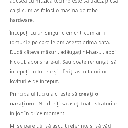
adesea cu muzica techno este să tratez piesa
ca și cum aș folosi o mașină de tobe
hardware.
Începeți cu un singur element, cum ar fi
tomurile pe care le-am așezat prima dată.
După câteva măsuri, adăugați hi-hat-ul, apoi
kick-ul, apoi snare-ul. Sau poate renunțați să
începeți cu tobele și oferiți ascultătorilor
loviturile de început.
Principalul lucru aici este să
creați o
narațiune
. Nu doriți să aveți toate straturile
în joc în orice moment.
Mi se pare util să ascult referințe și să văd