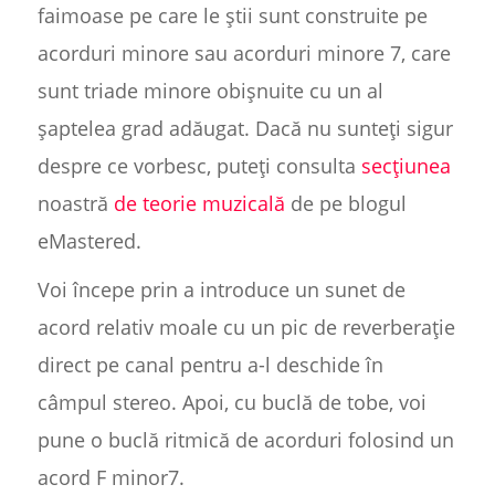
faimoase pe care le știi sunt construite pe
acorduri minore sau acorduri minore 7, care
sunt triade minore obișnuite cu un al
șaptelea grad adăugat. Dacă nu sunteți sigur
despre ce vorbesc, puteți consulta
secțiunea
noastră
de teorie muzicală
de pe blogul
eMastered.
Voi începe prin a introduce un sunet de
acord relativ moale cu un pic de reverberație
direct pe canal pentru a-l deschide în
câmpul stereo. Apoi, cu buclă de tobe, voi
pune o buclă ritmică de acorduri folosind un
acord F minor7.