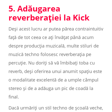
5. Adăugarea
reverberației la Kick
Deși acest lucru ar putea părea contraintuitiv
față de tot ceea ce ați învățat până acum
despre producția muzicală, multe stiluri de
muzică techno folosesc reverberația pe
percuție. Nu doriți să vă îmbibați toba cu
reverb, deși oferirea unui anumit spațiu este
o modalitate excelentă de a umple câmpul
stereo și de a adăuga un pic de coadă la
final.
Dacă urmăriți un stil techno de școală veche,