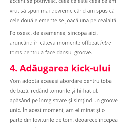
accent se potrivesc, ceea ce este ceea ce am
vrut să spun mai devreme când am spus că
cele două elemente se joacă una pe cealaltă.
Folosesc, de asemenea, sincopa aici,
aruncând în câteva momente offbeat
între
toms pentru a face dansul groove.
4. Adăugarea kick-ului
Vom adopta aceeași abordare pentru toba
de bază, redând tomurile și hi-hat-ul,
apăsând pe înregistrare și simțind un groove
unic. În acest moment, am eliminat și o
parte din loviturile de tom, deoarece începea