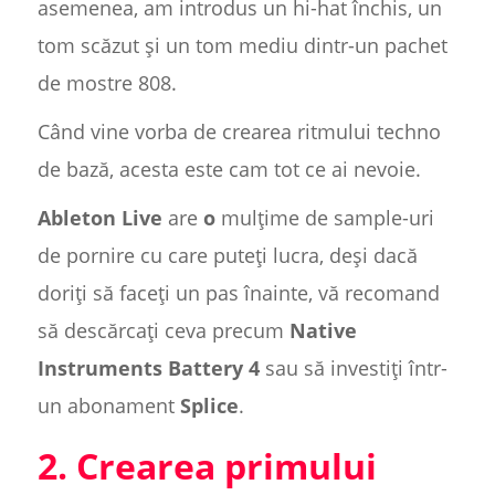
asemenea, am introdus un hi-hat închis, un
tom scăzut și un tom mediu dintr-un pachet
de mostre 808.
Când vine vorba de crearea ritmului techno
de bază, acesta este cam tot ce ai nevoie.
Ableton Live
are
o
mulțime de sample-uri
de pornire cu care puteți lucra, deși dacă
doriți să faceți un pas înainte, vă recomand
să descărcați ceva precum
Native
Instruments Battery 4
sau să investiți într-
un abonament
Splice
.
2. Crearea primului