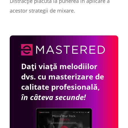
Distracție plăcută la punerea în aplicare a
acestor strategii de mixare.
Dați viață melodiilor
dvs. cu masterizare de
calitate profesională,
în câteva secunde!