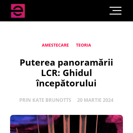
AMESTECARE
TEORIA
Puterea panoramării
LCR: Ghidul
începătorului
PRIN
KATE BRUNOTTS
20 MARTIE 2024