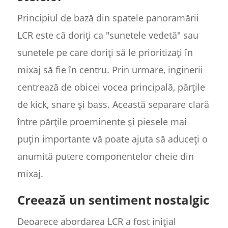
Principiul de bază din spatele panoramării
LCR este că doriți ca "sunetele vedetă" sau
sunetele pe care doriți să le prioritizați în
mixaj să fie în centru. Prin urmare, inginerii
centrează de obicei vocea principală, părțile
de kick, snare și bass. Această separare clară
între părțile proeminente și piesele mai
puțin importante vă poate ajuta să aduceți o
anumită putere componentelor cheie din
mixaj.
Creează un sentiment nostalgic
Deoarece abordarea LCR a fost inițial