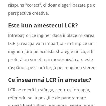
răspuns "corect", ci doar alegeri bazate pe o
perspectivă creativă.
Este bun amestecul LCR?
Întrebați orice inginer dacă îi place mixarea
LCR și reacția va fi împărțită - în timp ce unii
ingineri jură pe această strategie unică, alții
preferă un sunet mai modernizat care este
răspândit pe scară largă pe imaginea stereo.
Ce înseamnă LCR în amestec?
LCR se referă la stânga, centru și dreapta,
referindu-se la pozițiile de panoramare
directă hard stânga, dreapta și centru mort.