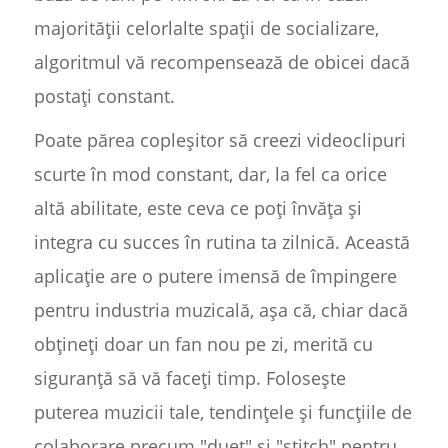
majorității celorlalte spații de socializare,
algoritmul vă recompensează de obicei dacă
postați constant.
Poate părea copleșitor să creezi videoclipuri
scurte în mod constant, dar, la fel ca orice
altă abilitate, este ceva ce poți învăța și
integra cu succes în rutina ta zilnică. Această
aplicație are o putere imensă de împingere
pentru industria muzicală, așa că, chiar dacă
obțineți doar un fan nou pe zi, merită cu
siguranță să vă faceți timp. Folosește
puterea muzicii tale, tendințele și funcțiile de
colaborare precum "duet" și "stitch" pentru