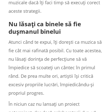
muzicale dacă îți faci timp să execuți corect
aceste strategii.
Nu lăsați ca binele să fie
dușmanul binelui
Atunci când te expui, îți dorești ca muzica să
fie cât mai rafinată posibil. Cu toate acestea,
nu lăsați dorința de perfecțiune să vă
împiedice să scoateți un cântec în primul
rând. De prea multe ori, artiștii își critică
excesiv propriile lucrări, împiedicându-și
propriul progres.
În niciun caz nu lansați un proiect