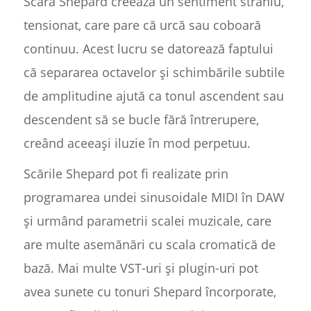
Scara Shepard creează un sentiment straniu,
tensionat, care pare că urcă sau coboară
continuu. Acest lucru se datorează faptului
că separarea octavelor și schimbările subtile
de amplitudine ajută ca tonul ascendent sau
descendent să se bucle fără întrerupere,
creând aceeași iluzie în mod perpetuu.
Scările Shepard pot fi realizate prin
programarea undei sinusoidale MIDI în DAW
și urmând parametrii scalei muzicale, care
are multe asemănări cu scala cromatică de
bază. Mai multe VST-uri și plugin-uri pot
avea sunete cu tonuri Shepard încorporate,