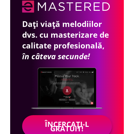
Dați viață melodiilor
dvs. cu masterizare de
calitate profesională,
în câteva secunde!
ÎNCERCAȚI-L
GRATUIT!