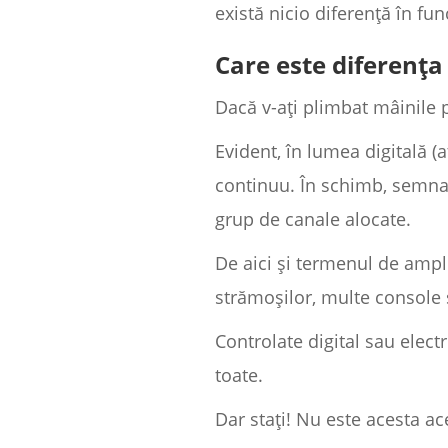
există nicio diferență în fun
Care este diferența
Dacă v-ați plimbat mâinile p
Evident, în lumea digitală (
continuu. În schimb, semnalu
grup de canale alocate.
De aici și termenul de ampl
strămoșilor, multe console 
Controlate digital sau elect
toate.
Dar stați! Nu este acesta a