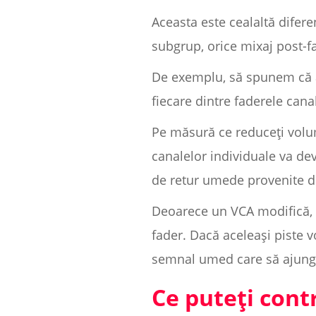
Aceasta este cealaltă difer
subgrup, orice mixaj post-f
De exemplu, să spunem că av
fiecare dintre faderele canal
Pe măsură ce reduceți volum
canalelor individuale va de
de retur umede provenite de 
Deoarece un VCA modifică, d
fader. Dacă aceleași piste vo
semnal umed care să ajungă 
Ce puteți cont