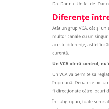
Da. Dar nu. Un fel de. Dar n
Diferențe într
Atât un grup VCA, cât și un 
multor canale cu un singur f
aceste diferențe, astfel înc
curentă.
Un VCA oferă control, nu
Un VCA vă permite să reglaț
împreună. Deoarece niciun 
fi direcționate către locuri d
În subgrupuri, toate semnal