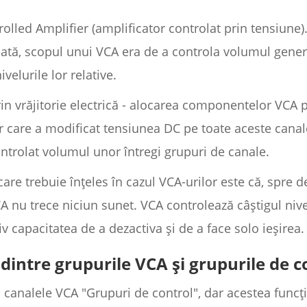
olled Amplifier (amplificator controlat prin tensiune)
ată, scopul unui VCA era de a controla volumul genera
velurile lor relative.
prin vrăjitorie electrică - alocarea componentelor VCA 
r care a modificat tensiunea DC pe toate aceste cana
ontrolat volumul unor întregi grupuri de canale.
are trebuie înțeles în cazul VCA-urilor este că, spre 
CA nu trece niciun sunet. VCA controlează câștigul niv
iv capacitatea de a dezactiva și de a face solo ieșirea.
 dintre grupurile VCA și grupurile de c
 canalele VCA "Grupuri de control", dar acestea func