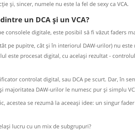
cție și, sincer, numele nu este la fel de sexy ca VCA.
 dintre un DCA și un VCA?
e consolele digitale, este posibil să fi văzut faders 
atât pe pupitre, cât și în interiorul DAW-urilor) nu est
l este procesat digital, cu același rezultat - controlul
ificator controlat digital, sau DCA pe scurt. Dar, în 
și majoritatea DAW-urilor le numesc pur și simplu VC
ric, acestea se rezumă la aceeași idee: un singur fade
celași lucru cu un mix de subgrupuri?