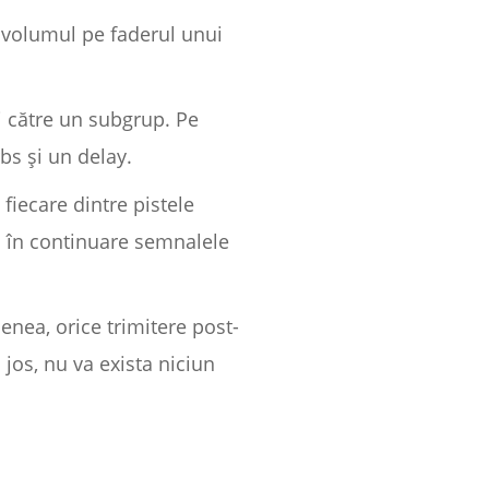
i volumul pe faderul unui
i către un subgrup. Pe
rbs și un delay.
iecare dintre pistele
zi în continuare semnalele
enea, orice trimitere post-
 jos, nu va exista niciun