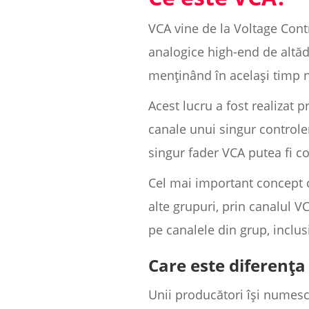
VCA vine de la Voltage Contr
analogice high-end de altăd
menținând în același timp ni
Acest lucru a fost realizat 
canale unui singur controle
singur fader VCA putea fi c
Cel mai important concept c
alte grupuri, prin canalul V
pe canalele din grup, inclus
Care este diferența
Unii producători își numesc