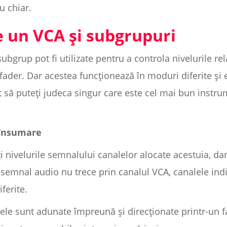
u chiar.
e un VCA și subgrupuri
subgrup pot fi utilizate pentru a controla nivelurile r
ader. Dar acestea funcționează în moduri diferite și 
ât să puteți judeca singur care este cel mai bun instru
 însumare
i nivelurile semnalului canalelor alocate acestuia, 
semnal audio nu trece prin canalul VCA, canalele ind
iferite.
ele sunt adunate împreună și direcționate printr-un f