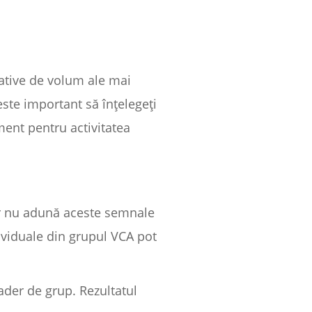
elative de volum ale mai
este important să înțelegeți
ment pentru activitatea
dar nu adună aceste semnale
ividuale din grupul VCA pot
ader de grup. Rezultatul