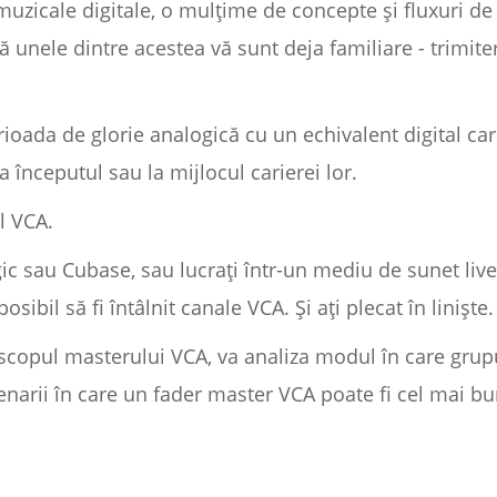
muzicale digitale, o mulțime de concepte și fluxuri de
 unele dintre acestea vă sunt deja familiare - trimiter
ioada de glorie analogică cu un echivalent digital car
la începutul sau la mijlocul carierei lor.
l VCA.
gic sau Cubase, sau lucrați într-un mediu de sunet liv
sibil să fi întâlnit canale VCA. Și ați plecat în liniște.
 scopul masterului VCA, va analiza modul în care grupu
cenarii în care un fader master VCA poate fi cel mai b