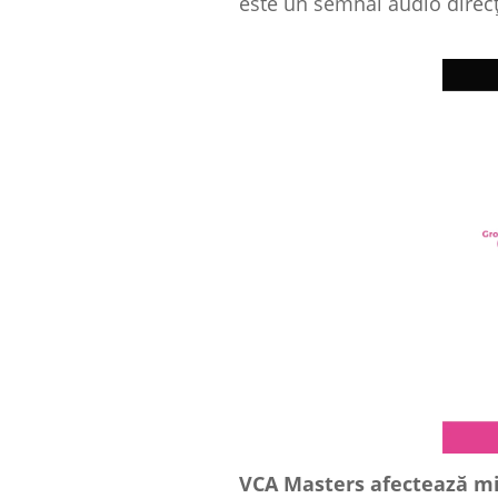
este un semnal audio direcț
VCA Masters afectează mi