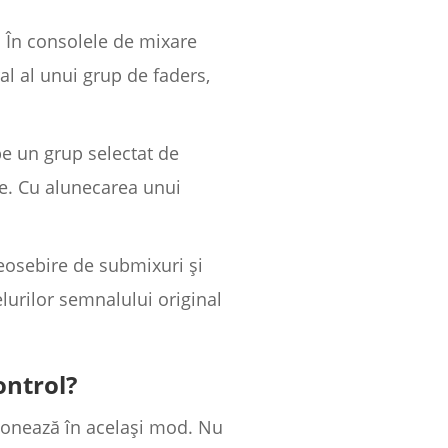
. În consolele de mixare
l al unui grup de faders,
pe un grup selectat de
le. Cu alunecarea unui
deosebire de submixuri și
elurilor semnalului original
ontrol?
ționează în același mod. Nu