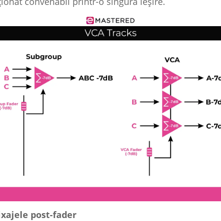
ionat convenabil printr-o singură ieșire.
xajele post-fader