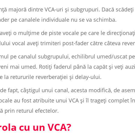
ență majoră dintre VCA-uri și subgrupuri. Dacă scădeț
ader pe canalele individuale nu se va schimba.
eți o mulțime de piste vocale pe care le direcționaț
ului vocal aveți trimiteri post-fader către câteva reve
ul pe canalul subgrupului, echilibrul umed/uscat pe f
veni mai umed. Rotiți faderul până la capăt și veți au
la retururile reverberației și delay-ului.
e fapt, câștigul unui canal, acesta modifică, de asem
cale au fost atribuite unui VCA și îl trageți complet în
prin returul efectelor.
rola cu un VCA?