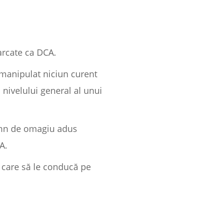
marcate ca DCA.
e manipulat niciun curent
 nivelului general al unui
semn de omagiu adus
A.
r care să le conducă pe