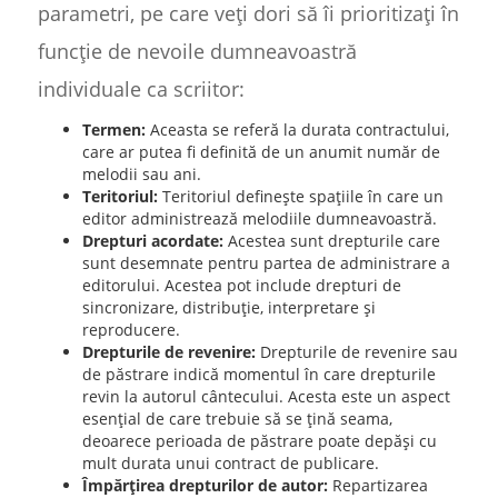
parametri, pe care veți dori să îi prioritizați în
funcție de nevoile dumneavoastră
individuale ca scriitor:
Termen:
Aceasta se referă la durata contractului,
care ar putea fi definită de un anumit număr de
melodii sau ani.
Teritoriul:
Teritoriul definește spațiile în care un
editor administrează melodiile dumneavoastră.
Drepturi acordate:
Acestea sunt drepturile care
sunt desemnate pentru partea de administrare a
editorului. Acestea pot include drepturi de
sincronizare, distribuție, interpretare și
reproducere.
Drepturile de revenire:
Drepturile de revenire sau
de păstrare indică momentul în care drepturile
revin la autorul cântecului. Acesta este un aspect
esențial de care trebuie să se țină seama,
deoarece perioada de păstrare poate depăși cu
mult durata unui contract de publicare.
Împărțirea drepturilor de autor:
Repartizarea