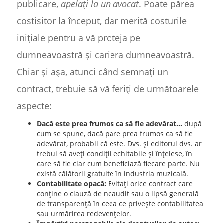
publicare,
apelați la un avocat
. Poate părea
costisitor la început, dar merită costurile
inițiale pentru a vă proteja pe
dumneavoastră și cariera dumneavoastră.
Chiar și așa, atunci când semnați un
contract, trebuie să vă feriți de următoarele
aspecte:
Dacă este prea frumos ca să fie adevărat...
după
cum se spune, dacă pare prea frumos ca să fie
adevărat, probabil că este. Dvs. și editorul dvs. ar
trebui să aveți condiții echitabile și înțelese, în
care să fie clar cum beneficiază fiecare parte. Nu
există călătorii gratuite în industria muzicală.
Contabilitate opacă:
Evitați orice contract care
conține o clauză de neaudit sau o lipsă generală
de transparență în ceea ce privește contabilitatea
sau urmărirea redevențelor.