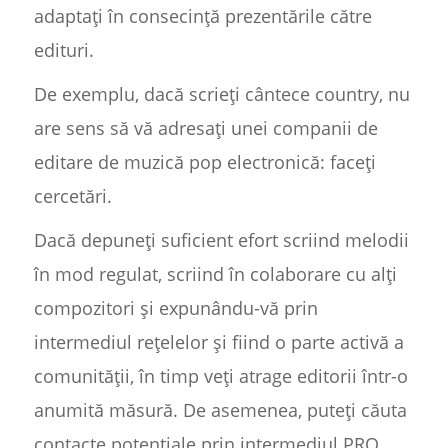
adaptați în consecință prezentările către
edituri.
De exemplu, dacă scrieți cântece country, nu
are sens să vă adresați unei companii de
editare de muzică pop electronică: faceți
cercetări.
Dacă depuneți suficient efort scriind melodii
în mod regulat, scriind în colaborare cu alți
compozitori și expunându-vă prin
intermediul rețelelor și fiind o parte activă a
comunității, în timp veți atrage editorii într-o
anumită măsură. De asemenea, puteți căuta
contacte potențiale prin intermediul PRO,