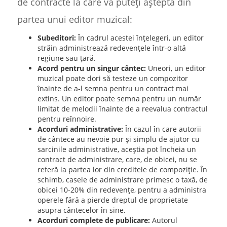
de contracte la care vă puteți aștepta din
partea unui editor muzical:
Subeditori:
În cadrul acestei înțelegeri, un editor
străin administrează redevențele într-o altă
regiune sau țară.
Acord pentru un singur cântec:
Uneori, un editor
muzical poate dori să testeze un compozitor
înainte de a-l semna pentru un contract mai
extins. Un editor poate semna pentru un număr
limitat de melodii înainte de a reevalua contractul
pentru reînnoire.
Acorduri administrative:
În cazul în care autorii
de cântece au nevoie pur și simplu de ajutor cu
sarcinile administrative, aceștia pot încheia un
contract de administrare, care, de obicei, nu se
referă la partea lor din creditele de compoziție. În
schimb, casele de administrare primesc o taxă, de
obicei 10-20% din redevențe, pentru a administra
operele fără a pierde dreptul de proprietate
asupra cântecelor în sine.
Acorduri complete de publicare:
Autorul