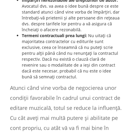
Împărțiri nerezonabile ale drepturilor de autor:
Avocatul dvs. va avea o idee bună despre ce este
standard atunci când vine vorba de împărțiri, dar
întrebați-vă prietenii și alte persoane din rețeaua
dvs. despre tarifele lor pentru a vă asigura că
încheiați o afacere rezonabilă.
Termeni contractuali prea lungi:
Nu uitați că
majoritatea contractelor cu editurile sunt
exclusive, ceea ce înseamnă că nu puteți scrie
pentru alții până când nu renunțați la contractul
respectiv. Dacă nu există o clauză clară de
revenire sau o modalitate de a ieși din contract
dacă este necesar, probabil că nu este o idee
bună să semnați contractul.
Atunci când vine vorba de negocierea unor
condiții favorabile în cadrul unui contract de
editare muzicală, totul se reduce la influență.
Cu cât aveți mai multă putere și abilitate pe
cont propriu, cu atât vă va fi mai bine în