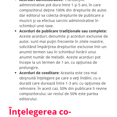
administrative pot dura între 1 și 5 ani, în care
compozitorul deține 100% din drepturile de autor,
dar editorul va colecta drepturile de publicare a
muzicii și va efectua sarcini administrative în
schimbul unei taxe.
Acorduri de publicare tradiționale sau complete:
Aceste acorduri, denumite și acorduri exclusive de
autor, sunt mai puțin frecvente în zilele noastre,
solicitând împărțirea drepturilor exclusive într-un
anumit termen sau în schimbul livrării unui
anumit număr de melodii. Aceste acorduri pot
începe la un termen de 1 an, cu opțiunea de
prelungire.
Acorduri de coeditare:
Aceasta este cea mai
obișnuită înțelegere pe care o veți întâlni, cu o
durată care durează între 1-3 ani, cu opțiunea de
reînnoire. În acest caz, 50% din publicare îi revine
compozitorului, iar restul de 50% este partea
editorului.
Înțelegerea co-