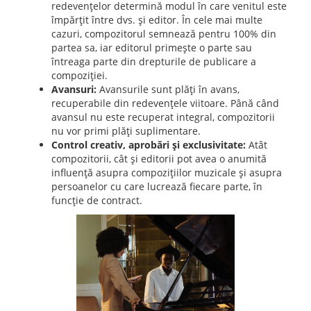
redevențelor determină modul în care venitul este
împărțit între dvs. și editor. În cele mai multe
cazuri, compozitorul semnează pentru 100% din
partea sa, iar editorul primește o parte sau
întreaga parte din drepturile de publicare a
compoziției.
Avansuri:
Avansurile sunt plăți în avans,
recuperabile din redevențele viitoare. Până când
avansul nu este recuperat integral, compozitorii
nu vor primi plăți suplimentare.
Control creativ, aprobări și exclusivitate:
Atât
compozitorii, cât și editorii pot avea o anumită
influență asupra compozițiilor muzicale și asupra
persoanelor cu care lucrează fiecare parte, în
funcție de contract.